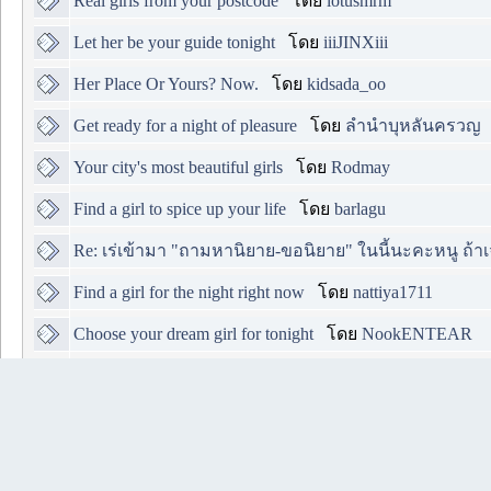
Real girls from your postcode
โดย
lotusmrm
Let her be your guide tonight
โดย
iiiJINXiii
Her Place Or Yours? Now.
โดย
kidsada_oo
Get ready for a night of pleasure
โดย
ลำนำบุหลันครวญ
Your city's most beautiful girls
โดย
Rodmay
Find a girl to spice up your life
โดย
barlagu
Re: เร่เข้ามา "ถามหานิยาย-ขอนิยาย" ในนี้นะคะหนู ถ้าเจอท
Find a girl for the night right now
โดย
nattiya1711
Choose your dream girl for tonight
โดย
NookENTEAR
ดาวรุ่งกับกระแสบอลต่างประเทศยุคใหม่
โดย
SOMPA2
Find your perfect night companion
โดย
Nongnapus
She's nearby and she's interested
โดย
bomzakuki8