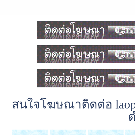
สนใจโฆษณาติดต่อ laoped
ต