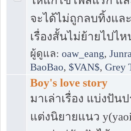
ให้แก้ไขโพสแรก และ
จะได้ไม่ถูกลบทิ้งและ
เรื่องสั้นไม่ย้ายไปไห
ผู้ดูแล:
oaw_eang
,
Junr
BaoBao
,
$VAN$
,
Grey 
Boy's love story
มาเล่าเรื่อง แบ่งปั
แต่งนิยายแนว y(yaoi)