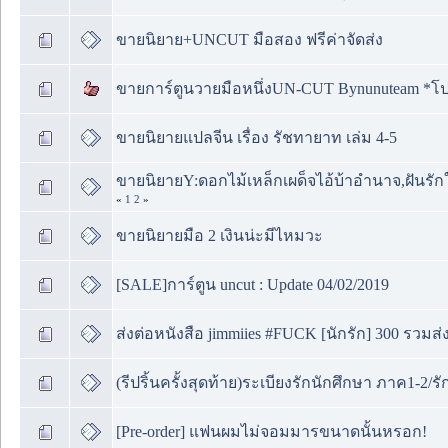
ขายนิยาย+UNCUT มือสอง ฟรีค่าจัดส่ง
ขายการ์ตูนวายมือหนึ่งUN-CUT Bynunuteam *โปร
ขายนิยายแปลจีน เรื่อง รัชทายาท เล่ม 4-5
ขายนิยายY:ดอกไม้เหล็กเผด็จไอ้บ้าอำนาจ,ฝันรักใน
«
1
2
»
ขายนิยายมือ 2 เงินน่ะมีไหมวะ
[SALE]การ์ตูน uncut : Update 04/02/2019
ส่งต่อหนังสือ jimmiies #FUCK [นักรัก] 300 รวมส่
(รีปริ้นครั้งสุดท้าย)ระเบียงรักนักศึกษา ภาค1-2/รัก
[Pre-order] แฟนผมไม่จอมมารขนาดนั้นหรอก!