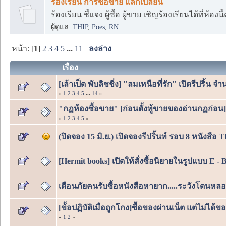
ร้องเรียน การซื้อขาย แลกเปลี่ยน
ร้องเรียน ชี้แจง ผู้ซื้อ ผู้ขาย เชิญร้องเรียนได้ที่ห้องนี
ผู้ดูแล:
THIP
,
Poes
,
RN
หน้า: [
1
]
2
3
4
5
...
11
ลงล่าง
เรื่อง
[เล้าเป็ด พับลิชชิ่ง] "ลมเหนือที่รัก" เปิดรีปริ้น
«
1
2
3
4
5
...
14
»
"กฏห้องซื้อขาย" [ก่อนตั้งทู้ขายของอ่านกฏก่อน
«
1
2
3
4
5
»
(ปิดจอง 15 มิ.ย.) เปิดจองรีปริ้นท์ รอบ 8 หนังสือ
[Hermit books] เปิดให้สั่งซื้อนิยายในรูปแบบ E - B
เตือนภัยคนรับซื้อหนังสือหายาก.....ระวังโดนหลอก
[ข้้อปฏิบัติเมื่อถูกโกง]ซื้อของผ่านเน็ต แต่ไม่ได้ของ
«
1
2
»