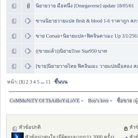
นิยายวาย มือหนึ่ง [Omegaverse] update 18/05/61
ขานนิยายวายแปล flesh & blood 1-6 ราคาถูก สภ
ขาย Corsair+นิยายแปล+ฟิคจินคาเมะ Up 3/1/256
((ขายแล้ว))นิยายTrue Star950 บาท
[ขาย]นิยายวายไทย ฟิคจินเมะ วายแปลมือสอง สภาพด
หน้า: [
1
]
2
3
4
5
...
11
ขึ้นบน
CoMMuNiTY Of ThAiBoYsLoVE
»
Boy's love
»
ซื้อขาย
(ผู
หัวข้อปกติ
หัวข
หัวข้อน่าสนใจ (มีผู้ตอบมากกว่า 2000 ครั้ง)
หัวข