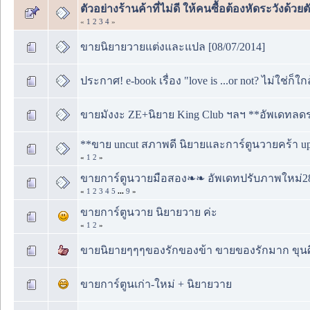
ตัวอย่างร้านค้าที่ไม่ดี ให้คนซื้อต้องหัดระวังด้ว
«
1
2
3
4
»
ขายนิยายวายแต่งและแปล [08/07/2014]
ประกาศ! e-book เรื่อง "love is ...or not? ไม่ใช่ก็ใ
ขายมังงะ ZE+นิยาย King Club ฯลฯ **อัพเดทลดร
**ขาย uncut สภาพดี นิยายและการ์ตูนวายคร้า up
«
1
2
»
ขายการ์ตูนวายมือสอง❧❧ อัพเดทปรับภาพใหม่2
«
1
2
3
4
5
...
9
»
ขายการ์ตูนวาย นิยายวาย ค่ะ
«
1
2
»
ขายนิยายๆๆๆของรักของข้า ขายของรักมาก ขุนศึกค
ขายการ์ตูนเก่า-ใหม่ + นิยายวาย