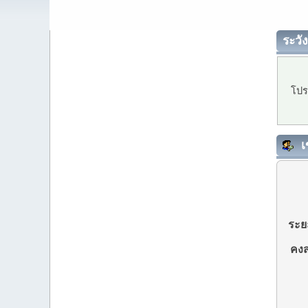
ระวัง
โปร
เ
ระยะ
คงส