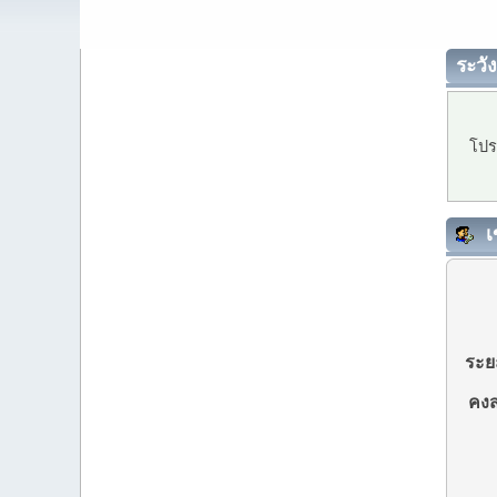
ระวัง
โปร
เ
ระยะ
คงส