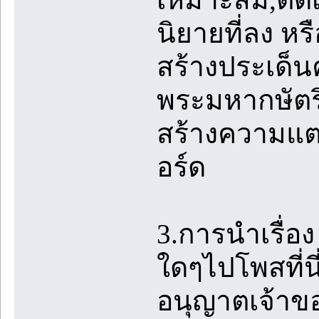
นิยายที่ลง หร
สร้างประเด็น
พระมหากษัตริ
สร้างความแ
อร์ด
3.การนำเรื่
ใดๆไปโพสที่นี
อนุญาตเจ้าขอ