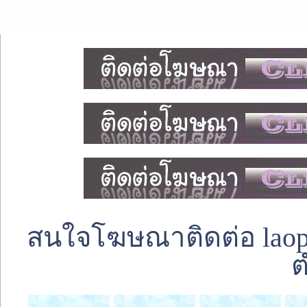
สนใจโฆษณาติดต่อ laoped
ต