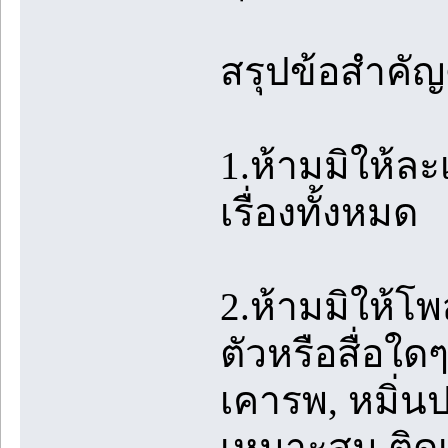
สรุปข้อสำคัญด
1.ห้ามมิให้ล
เรื่องทั้งหมด
2.ห้ามมิให้โ
ตัวหรือสื่อใด
เคารพ, หมิ่นป
เหมาะสม,ติดเร