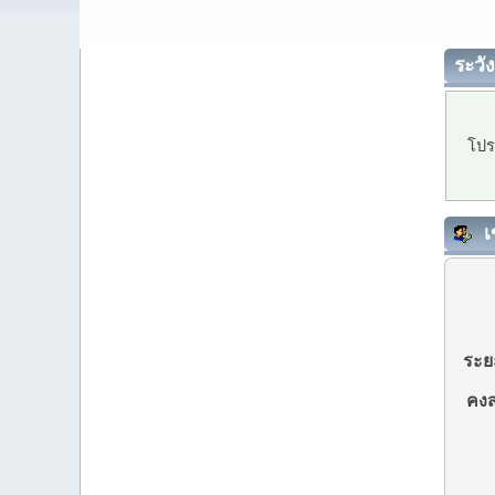
ระวัง
โปร
เ
ระยะ
คงส