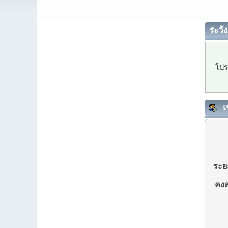
ระวัง
โปร
เ
ระยะ
คงส