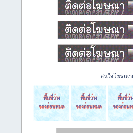
สนใจโฆษณาติด