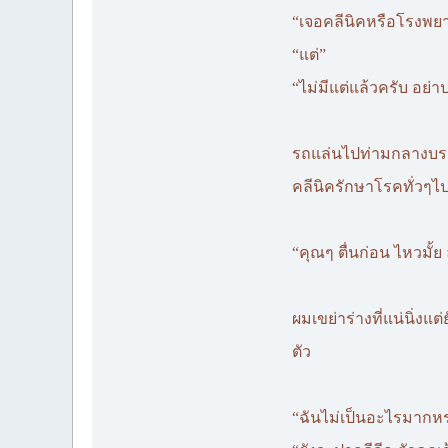
“เจอคลีนิคหรือโรงพยา
“แต่”
“ไม่มีแต่แล้วครับ อย่
รถแล่นไปท่ามกลางบรรยา
คลีนิครักษาโรคทั่วๆไ
“คุณๆ ตื่นก่อน ไหวมั้
ผมเขย่าร่างที่แน่นิ่ง
ตัว
“ฉันไม่เป็นอะไรมากห