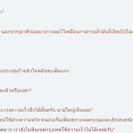
า”
 นอกจากเอาตัวเองมาเกาะผมไว้เหมือนกาฝากแล้วมันก็เงียบไปไม่
ามือประทุษร้ายหัวไหล่มันซะเต็มแรง
แล้วหรือเปล่า”
ุณพง เร่งความเร็วอีกได้มั้ยครับ นายใหญ่เจ็บแผล”
หม่ให้ฝากความหวัง คนเก่งเริ่มเพ้อเพราะแผลระบมและอักเสบหนั
ถติดมาก เรายังไม่พ้นเขตกรุงเทพใช้ความเร็วไม่ได้เลยครับ”