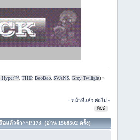
i_Hyper™
,
THIP
,
BaoBao
,
$VAN$
,
Grey Twilight
) »
« หน้าที่แล้ว
ต่อไป »
พิมพ์
แล้วจ้า^^P.173 (อ่าน 1568502 ครั้ง)