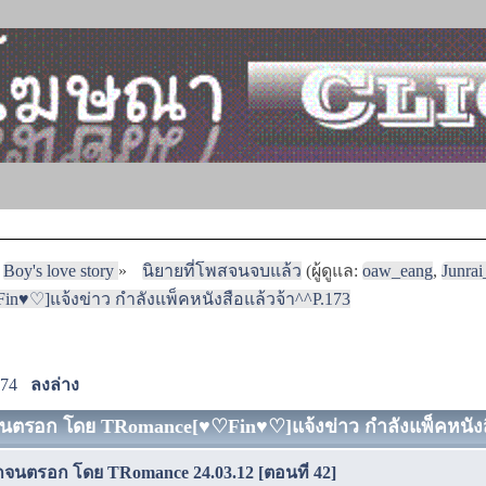
Boy's love story
»
นิยายที่โพสจนจบแล้ว
(ผู้ดูแล:
oaw_eang
,
Junra
♥♡]แจ้งข่าว กำลังแพ็คหนังสือแล้วจ้า^^P.173
174
ลงล่าง
จนตรอก โดย TRomance[♥♡Fin♥♡]แจ้งข่าว กำลังแพ็คหนังสือ
กจนตรอก โดย TRomance 24.03.12 [ตอนที่ 42]