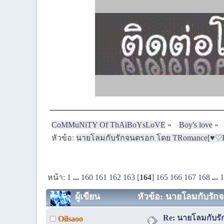
CoMMuNiTY Of ThAiBoYsLoVE
»
Boy's love
»
หัวข้อ:
นายโลมกับรักจนตรอก โดย TRomance[♥♡Fin
หน้า:
1
...
160
161
162
163
[
164
]
165
166
167
168
...
ผู้เขียน
หัวข้อ: นายโลมกับรัก
Re: นายโลมกับรั
Oilsaoo