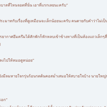
บาลที่ไหนจอดที่นั่น เอาที่แรกเลยนะครับ”
าประมาทกับเรื่องที่ดูเหมือนจะเล็กน้อยนะครับ คนตายกับคำว่าไม่เ
กาศอึมครึมได้สักพักก็หักหลบเข้าข้างทางที่เป็นห้องแถวเล็กๆสี่ชั
ป
ย ลงไปให้หมอดูหน่อย”
แต่ยังมีลมหายใจกรุ่นร้อนรดต้นคอสม่ำเสมอให้สบายใจบ้าง นายใหญ่ท
รอก”