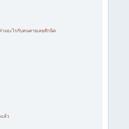
ต่างอะไรกับคนตายเลยสักนิด
กแล้ว