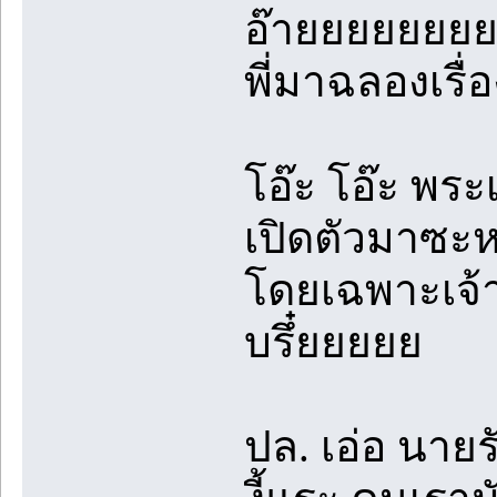
อ๊ายยยยยยย
พี่มาฉลองเรื่
โอ๊ะ โอ๊ะ พร
เปิดตัวมาซะห
โดยเฉพาะเจ้าข
บรึ๋ยยยยย
ปล. เอ่อ นายร