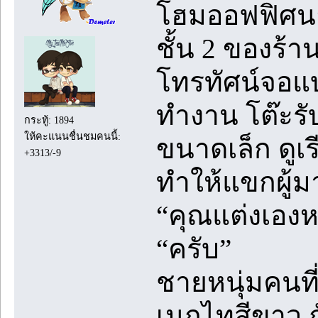
โฮมออฟฟิศนาย
ชั้น 2 ของร้า
โทรทัศน์จอแ
ทำงาน โต๊ะร
กระทู้: 1894
ให้คะแนนชื่นชมคนนี้:
ขนาดเล็ก ดูเร
+3313/-9
ทำให้แขกผู้ม
“คุณแต่งเองหร
“ครับ”
ชายหนุ่มคนที่
เนกไทสีขาว ก