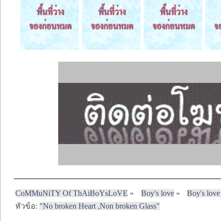
CoMMuNiTY Of ThAiBoYsLoVE
»
Boy's love
»
Boy's love
หัวข้อ:
"No broken Heart ,Non broken Glass"