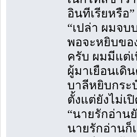
อินทีเรียหรือ”
“เปล่า ผมจบบร
พอจะหยิบของจ
ครับ ผมมีแต่เบ
ผู้มาเยือนเดิ
บาลีหยิบกระป๋
ตั้งแต่ยังไม่เ
“นายรักอ่านย
นายรักอ่านก็เ