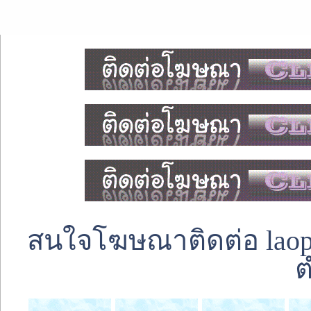
สนใจโฆษณาติดต่อ laoped
ต