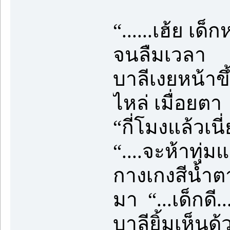
“......เฮ้ย เด็
จนลืมเวลา
บาลีเงยหน้าขึ
ไหล่ เมื่อยตา
“กี่โมงแล้วเนี่
“....จะห้าทุ่
กางเกงสีน้ำ
มา “...เด็กดี..
บาลียิ้มเห็นด