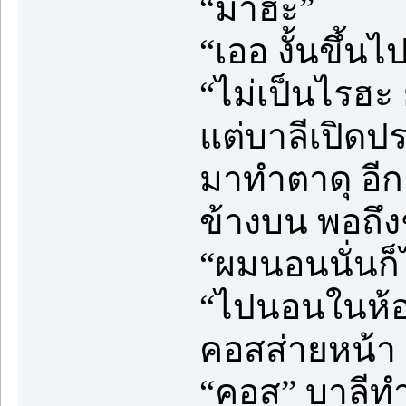
“มาฮะ”
“เออ งั้นขึ้
“ไม่เป็นไรฮะ 
แต่บาลีเปิดปร
มาทำตาดุ อี
ข้างบน พอถึงช
“ผมนอนนั่นก็
“ไปนอนในห้อง
คอสส่ายหน้า “
“คอส” บาลีทำห