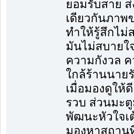
ยอมรับสาย ส
เดียวกันภาพข
ทำให้รู้สึกไม
มันไม่สบายใจ
ความกังวล ค
ใกล้ร้านนายรั
เมื่อมองดูให้
รวบ ส่วนมะตูม
พัฒนะหัวใจเต
มองหาสถานที