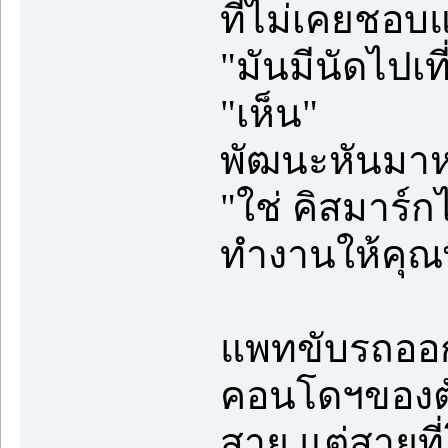
ที่ไม่เคยชอบ
"มันมีนัดไปเที
"เห็น"
พัฒนะหันมาหา
"ใช่ คิสมาร์ก
ทำงานให้คุณพี
แพทขับรถออก
คอนโดฯของตั
สาย แต่สายที