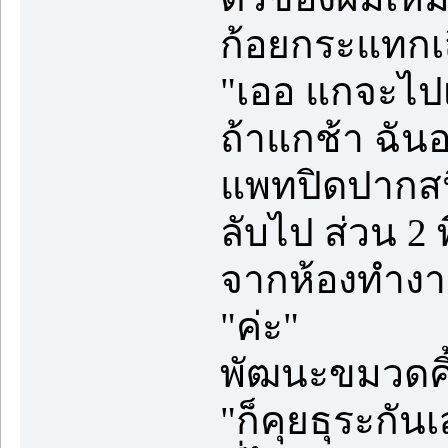
ก้อยกระแทกเ
"เออ แกจะไปเท
ถ้าแกช้า ฉัน
แพทปิดปากสนิ
ลับไป ส่วน 2 
จากห้องทำงา
"ค่ะ"
พัฒนะขมวดคิ้
"ก็คุยธุระกัน