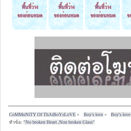
CoMMuNiTY Of ThAiBoYsLoVE
»
Boy's love
»
Boy's love
หัวข้อ:
"No broken Heart ,Non broken Glass"