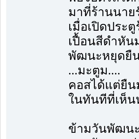
มาที่ร้านนายร
เมื่อเปิดประต
เปื้อนสีดำหัน
พัฒนะหยุดยืนน
...มะตูม....
คอสได้แต่ยืน
ในทันทีที่เห็น
ข้ามวันพัฒน