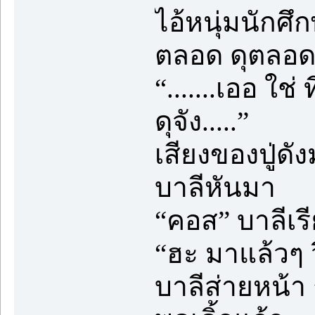
ไอ้หนุ่มนักศ
ตลอด ดุตลอด
“.......เออ ใช
ดุจัง.....”
เสียงของปู่ด
บาลีหันมา
“คอส” บาลีเร
“ฮะ มาแล้วๆ ว
บาลีส่ายหน้า