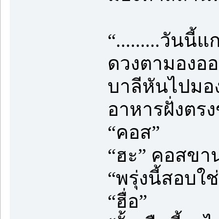
“.........วันนี
ดวงตามองออ
บาลีหันไปมองต
อาหารฝั่งตรง
“คอส”
“ฮะ” คอสขานร
“พรุ่งนี้สอบใช่
“ฮื่อ”