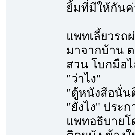
ยิ้มที่มีให้กั
แพทเลี้ยวรถผ
มาจากบ้าน ตร
สวน โบกมือไล
"ว่าไง"
"ตู้หนังสือนั
"ยังไง" ประก
แพทอธิบายโดย