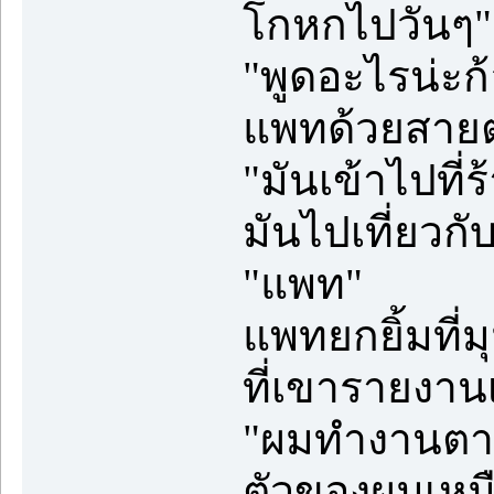
โกหกไปวันๆ" 
"พูดอะไรน่ะก
แพทด้วยสาย
"มันเข้าไปที่ร
มันไปเที่ยวกับ
"แพท"
แพทยกยิ้มที่มุ
ที่เขารายงานเ
"ผมทำงานตามท
ตัวของผมเหม