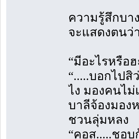
ความรู้สึกบา
จะแสดงตนว่าม
“มีอะไรหรือฮ
“.....บอกไปสิ
ไง มองคนไม่เป
บาลีจ้องมองหน
ชวนลุ่มหลง
“คอส.....ชอบ