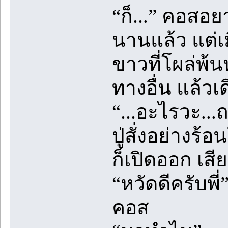
“ก็...” คอสอย
นานแล้ว แต่เ
ขาวที่โผล่พ้
ทางอื่น แล้ว
“...อะไรวะ...ถ
ปู่สั่งอย่างร
ก็เปิดออก เสี
“หวัดดีครับพี่
คอส