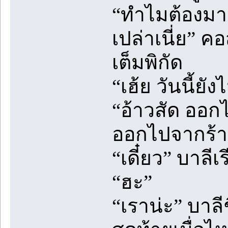
“ทำไมต้องมารั
เปล่าเนี่ย” 
เต็มพิกัด
“เฮ้ย วันนี้ยังไ
“อ้าวสัด ออกไ
ออกไปจากร้
“เดี๋ยว” บาลีเ
“ฮะ”
“เราน่ะ” บาลี