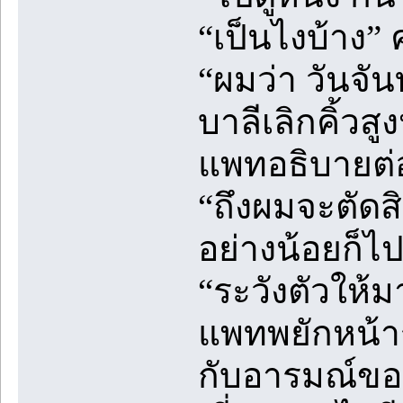
“เป็นไงบ้าง”
“ผมว่า วันจั
บาลีเลิกคิ้วส
แพทอธิบายต่
“ถึงผมจะตัดส
อย่างน้อยก็ไ
“ระวังตัวให้
แพทพยักหน้าร
กับอารมณ์ของ