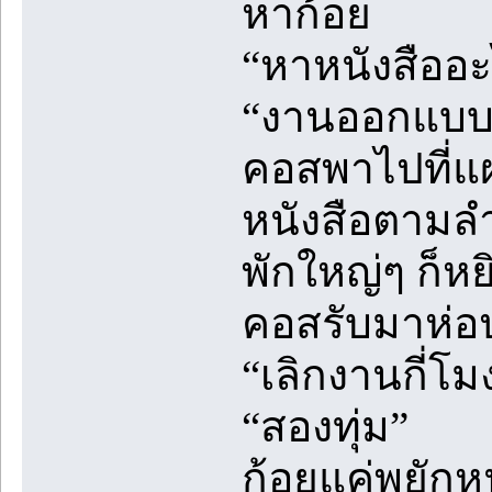
หาก้อย
“หาหนังสืออ
“งานออกแบบปั
คอสพาไปที่แผ
หนังสือตามลำ
พักใหญ่ๆ ก็หย
คอสรับมาห่อ
“เลิกงานกี่โม
“สองทุ่ม”
ก้อยแค่พยักหน