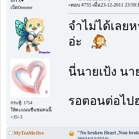
BJYX♥
«ตอบ #755 เมื่อ23-12-2011 23:59:
เป็ดDemeter
จำไม่ได้เลย
อ่ะ
นี่นายเป้ง น
รอตอนต่อไป
กระทู้: 1714
ให้คะแนนชื่นชมคนนี้:
+35/-3
"No broken Heart ,Non broke
MyTeaMeJive
26#24/12/2554)