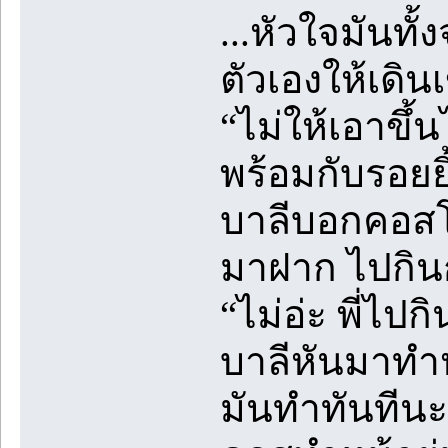
...หัวใจมันทั
ตัวเองให้เดิน
“ไม่ให้เอาขึ
พร้อมกับรอยยิ
บาลีบอกคอสโด
มาฝาก ไปกินก
“ไม่อ่ะ พี่ไป
บาลีหันมาทำห
มันทำทันทีนะ