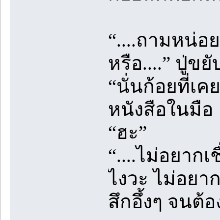
“....ถามหน่อยส
หรือ....” ปู่
“นั่นก้อยที่เค
หนังสือในมือ
“ฮะ”
“....ไม่อยากเ
ไงวะ ไม่อยากเช
สึกอึ้งๆ จนต