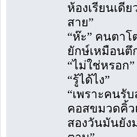
ห้องเรียนเดีย
สาย”
“ห๊ะ” คนตาโต
ยักษ์เหมือนตึ
“ไม่ใช่หรอก”
“รู้ได้ไง”
“เพราะคนรับส
คอสขมวดคิ้วแ
สองวันมันยังม