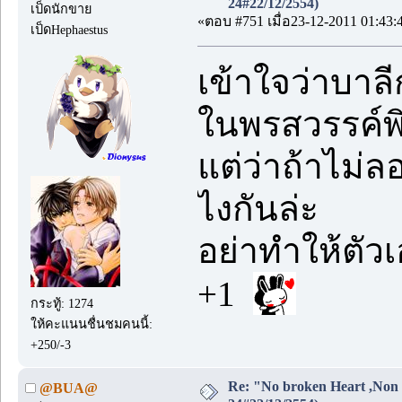
24#22/12/2554)
เป็ดนักขาย
«ตอบ #751 เมื่อ23-12-2011 01:43:
เป็ดHephaestus
เข้าใจว่าบาล
ในพรสวรรค์พิ
แต่ว่าถ้าไม่
ไงกันล่ะ
อย่าทำให้ตัว
+1
กระทู้: 1274
ให้คะแนนชื่นชมคนนี้:
+250/-3
Re: "No broken Heart ,Non 
@BUA@