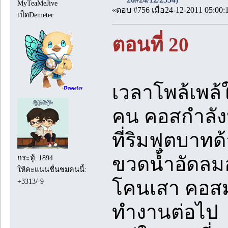
MyTeaMeJive
«ตอบ #756 เมื่อ24-12-2011 05:00:
เป็ดDemeter
ตอนที่ 20
เวลาโพล้เพล้ใ
คน คอสกำลังห
ที่ริมฟุตบาทด
ขวดน้ำอัดลม
กระทู้: 1894
ให้คะแนนชื่นชมคนนี้:
+3313/-9
โคนเสา คอสม
ทำงานต่อไป