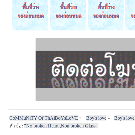
CoMMuNiTY Of ThAiBoYsLoVE
»
Boy's love
»
Boy's love
หัวข้อ:
"No broken Heart ,Non broken Glass"