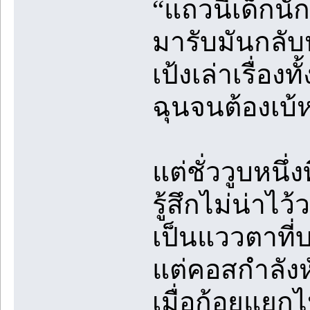
“แถวนี้เด็กนั
มารับมันกลับ
เป้งเล่าเรื่องท
ฉุนจนต้องเบ้
แต่ชั่ววูบหนึ
รู้สึกไม่น่าไ
เป็นแววตาที่
แต่คอสกำลังห
เมื่อก้อยแยก