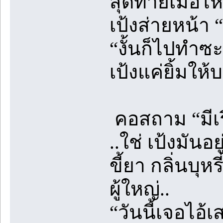
สุดท้ายเมื่อไห
เป้งส่ายหน้า 
“งั้นก็ไปทำซะ 
เป้งแค่ยิ้มใ
คอสถาม “มีเร
..ใช่ เป้งมัน
ขี้ยา กลิ่นบุหร
ผู้ใหญ่..
“วันนี้เจอไอ้