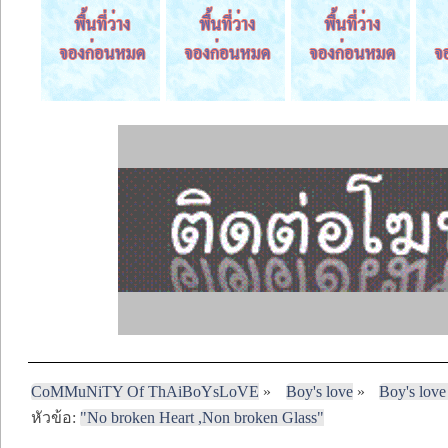
CoMMuNiTY Of ThAiBoYsLoVE
»
Boy's love
»
Boy's love
หัวข้อ:
"No broken Heart ,Non broken Glass"