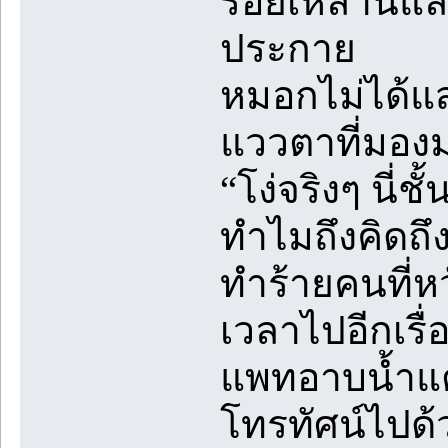
รอยเหล่านี้แ
ประกาย
หมอกไม่ได้แสด
แววตาที่มองม
“โง่จริงๆ นี่
ทำไมถึงคิดถึ
ทำร้ายคนที่หวั
เวลาไปอีกเรื่
แพทอาบน้ำแต่ง
โทรทัศน์ไปด้