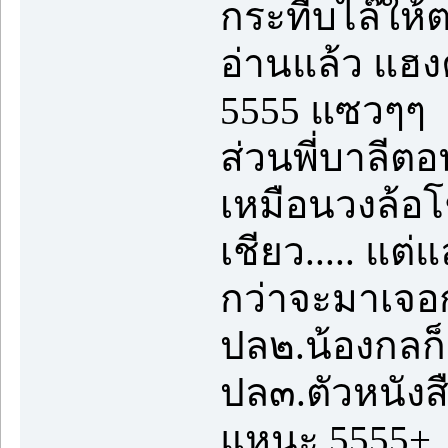
กระทืบไล๊ให้
อ่านแล้ว แฮงค
5555 แซวๆๆ
ส่วนพี่บาลีตอน
เหมือนวงล้อ
เชียว..... แต่
กว่าจะมาเจอก
ปล๒.น้องกลก็น
ปล๓.ตัวหนังส
แหนะ 5555+