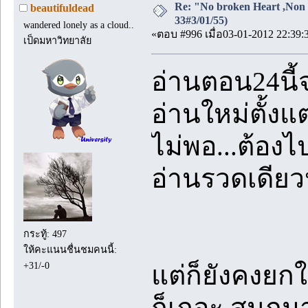
Re: "No broken Heart ,Non 
beautifuldead
33#3/01/55)
wandered lonely as a cloud..
«ตอบ #996 เมื่อ03-01-2012 22:39:
เป็ดมหาวิทยาลัย
อ่านตอน24นี้
อ่านใหม่ตั้งแ
ไม่พอ...ต้องไ
อ่านรวดเดีย
กระทู้: 497
ให้คะแนนชื่นชมคนนี้:
+31/-0
แต่ก็ยังคงยกให้
ก็เถอะ สนุกม