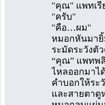
"คุณ" แพทเรีย
"ครับ"
"คือ…ผม"
หมอกหันมายิ้
ระมัดระวังตัว
“คุณ” แพทพลิ
ไหลออกมาได้เ
คำบอกให้ระวั
และสายตาดูห
หมอกลูบแผ่นห