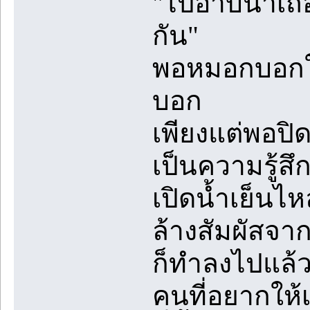
"ไปอาบน้ำเถ
กัน"
พอหมอกบอกให
บอก
เพียงแต่พอปิ
เป็นความรู้สึก
เปิดน้ำเย็นไห
ล้างสัมผัสจา
ก็ทำลงไปแล้
คนที่อยากให้