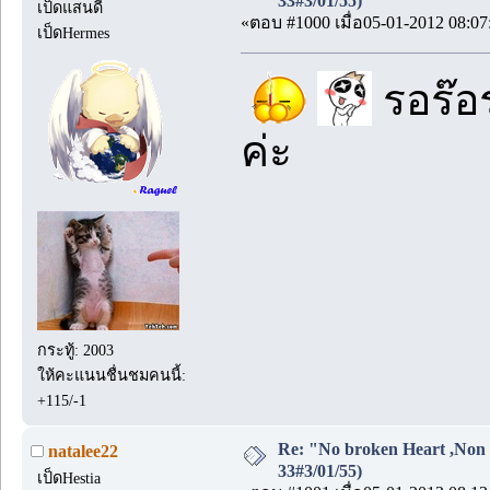
33#3/01/55)
เป็ดแสนดี
«ตอบ #1000 เมื่อ05-01-2012 08:07
เป็ดHermes
รอร๊อร
ค่ะ
กระทู้: 2003
ให้คะแนนชื่นชมคนนี้:
+115/-1
Re: "No broken Heart ,Non 
natalee22
33#3/01/55)
เป็ดHestia