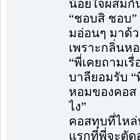
น้อยใจผสมกั
“ชอบสิ ชอบ” 
มอ่อนๆ มาด้วย
เพราะกลิ่นหอ
“พี่เคยถามเรื่
บาลียอมรับ “พี
หอมของคอส พี
ไง”
คอสทุบที่ไหล
แรกที่พี่จะตั