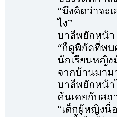
“มึงคิดว่าจะเ
ไง”
บาลีพยักหน้า
“ก็ดูพิกัดที
นักเรียนหญิงม
จากบ้านมามาก 
บาลีพยักหน้าไ
คุ้นเคยกับสถาน
“เด็กผู้หญิงน