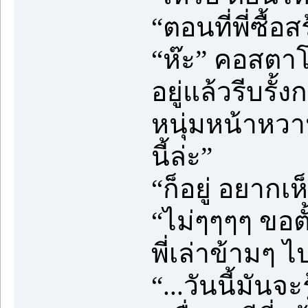
“ตอนที่พี่ซื้อ
“ห๊ะ” คอสตาโต
อยู่แล้วรีบรั้
หนุ่มหน้าหวา
นี้ล่ะ”
“ก็อยู่ อยากเห
“ไม่ๆๆๆๆ ขอตั
พี่เล่าข้ามๆ ไ
“...วันนี้มันจะร