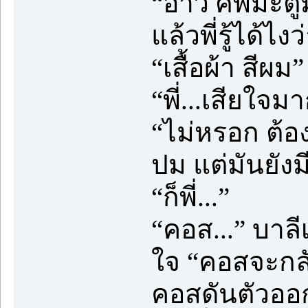
“อ้าว ศพมะตูมม
แล้วพี่รู้ได้ไง
“เสื้อผ้า สี
“พี่...เสียใจม
“ไม่หรอก ต้อ
ปม แต่มันยังมี
“ก็พี่...”
“คอส...” บาล
ใจ “คอสจะกลัวพ
คอสดันตัวออก