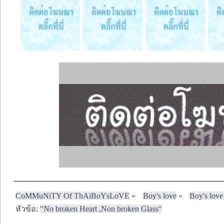
CoMMuNiTY Of ThAiBoYsLoVE
»
Boy's love
»
Boy's love
หัวข้อ:
"No broken Heart ,Non broken Glass"