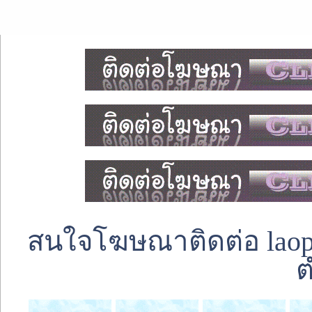
สนใจโฆษณาติดต่อ laoped
ต