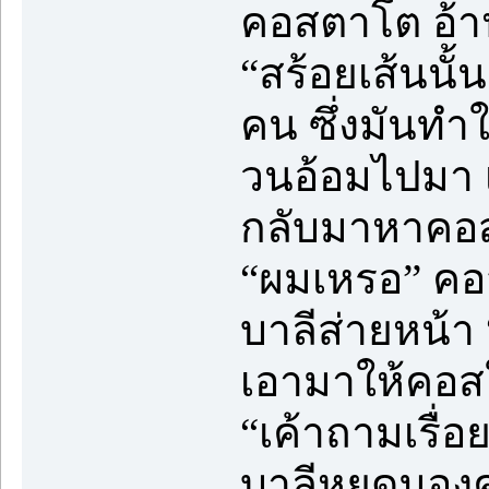
คอสตาโต อ้าป
“สร้อยเส้นนั้
คน ซึ่งมันทำใ
วนอ้อมไปมา เ
กลับมาหาคอสท
“ผมเหรอ” คอสช
บาลีส่ายหน้า 
เอามาให้คอสใ
“เค้าถามเรื่
บาลีหยุดมองค