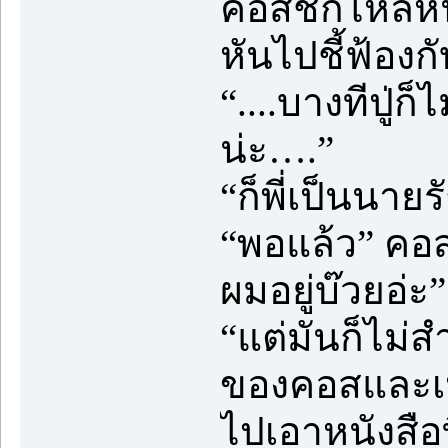
คอสชกไหล่หนาท
หันไปชี้ฟ้องกับ
“....บางทีปู
น่ะ….”
“ก็พี่เป็นนายร
“พอแล้ว” คอส
ผมอยู่บ๊วยอ่ะ”
“แต่มันก็ไม่ส
ของคอสและเป็
ไปเอาหนังสือ