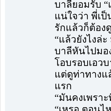
บาลียอมรับ “เ
แน่ใจว่า พี่เ
รักแล้วก็ต้องด
“แล้วยังไงล่ะ
บาลีหันไปมองเ
โอบรอบเอวบาง
แต่ดูท่าทางแ
แรก
“มันคงเพราะพ
“เหรอ ตอนไ