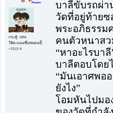
บาลีขับรถผ่
วัดที่อยู่ท้
พระอภิธรรมศ
คนตัวหนาสว
กระทู้: 1894
ให้คะแนนชื่นชมคนนี้:
+3313/-9
“หาอะไรบาลี
บาลีตอบโดยไม
“มันเอาศพออก
ยังไง”
โอมหันไปมอง
ของวัดที่กำล