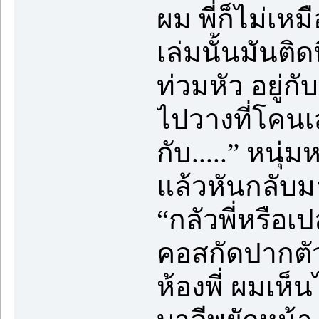
ผม พี่ก็ไม่เหม
เล่มนั้นมันติ
ท่วมหัว อยู่กั
ไปวางที่โคนเส
กับ.....” หนุ
แล้วหันกลับม
“กลัวพี่หรือเป
คอสกัดปากตัว
ห้องพี่ ผมเห็น