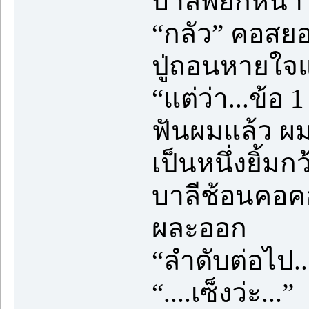
บาลีพยักหน้า
“กลัว” คอสย
ปู่ถอนหายใจแร
“แต่ว่า...ข้อ 1
ฟันผมแล้ว ผม
เป็นหนึ่งยิ้มก
บาลีช้อนคอค
ผละออก
“ลำดับต่อไป...
“....เซ็งว่ะ...”