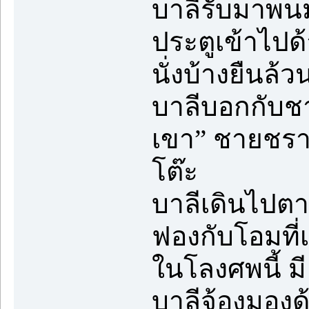
บาลีรับมาพน
ประตูเข้าไปด
นั่งบ้างยืนล้ว
บาลีบอกกับชา
เขา” ชายชราเ
โต๊ะ
บาลีเดินไปตาม
ฟองกับโอมที
ในโลงศพนี้ มี
บาลีจ้องมองด