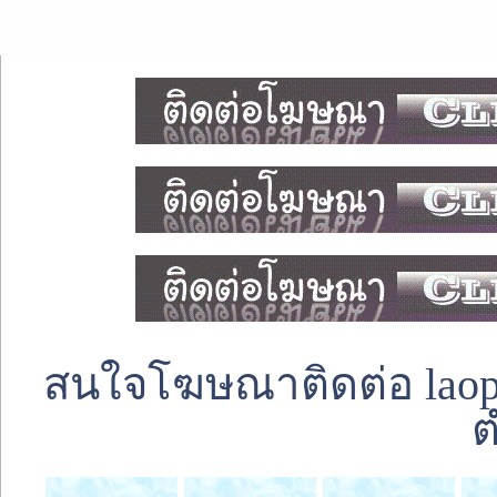
สนใจโฆษณาติดต่อ laoped
ต