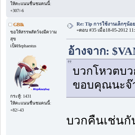
ให้คะแนนชื่นชมคนนี้:
+307/-6
Re: Tip การใช้งานเล็กๆน้อ
GBlk
«ตอบ #35 เมื่อ18-05-2012 11:
ขอให้สรรพสัตว์จงมีความ
สุข
เป็ดHephaestus
อ้างจาก: $VAN
บวกโหวตบวกเ
ขอบคุณนะจ๊
กระทู้: 1431
ให้คะแนนชื่นชมคนนี้:
+82/-43
บวกคืนเช่นกั