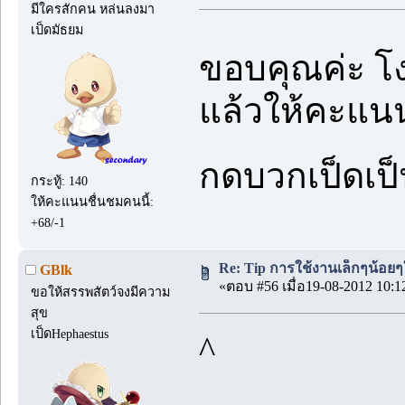
มีใครสักคน หล่นลงมา
เป็ดมัธยม
ขอบคุณค่ะ โง
แล้วให้คะแนน
กดบวกเป็ดเป็
กระทู้: 140
ให้คะแนนชื่นชมคนนี้:
+68/-1
Re: Tip การใช้งานเล็กๆน้อยๆ
GBlk
«ตอบ #56 เมื่อ19-08-2012 10:1
ขอให้สรรพสัตว์จงมีความ
สุข
เป็ดHephaestus
^