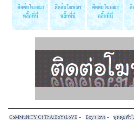
CoMMuNiTY Of ThAiBoYsLoVE
»
Boy's love
»
พูดคุยทั่ว