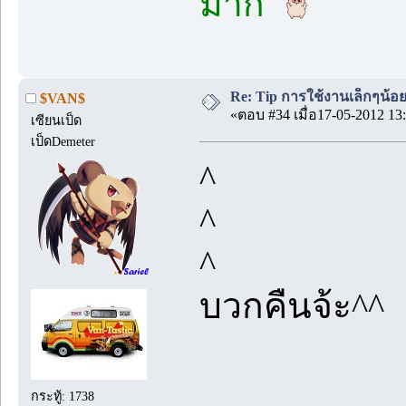
มาก
Re: Tip การใช้งานเล็กๆน้อ
$VAN$
«ตอบ #34 เมื่อ17-05-2012 13:
เซียนเป็ด
เป็ดDemeter
^
^
^
บวกคืนจ้ะ^^
กระทู้: 1738