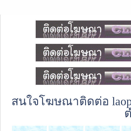
สนใจโฆษณาติดต่อ laoped
ต