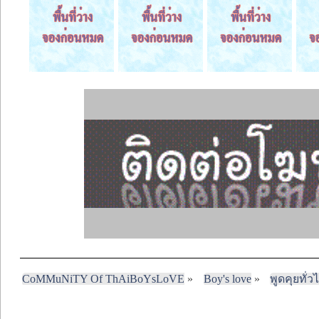
CoMMuNiTY Of ThAiBoYsLoVE
»
Boy's love
»
พูดคุยทั่ว