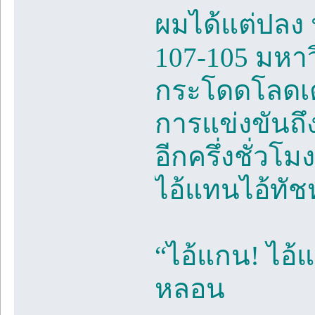
ผมได้แต่ปลง น
107-105 มหาว
กระโดดโลดเต
การแข่งขันถึ
อีกครึ่งชั่วโ
ไอ้แทนไอ้ทัชห
“ไอ้แกน! ไอ
หลอน