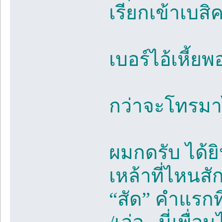
เรียกเข้าเบสิค
เบอร์ไอ้เหี้ยพ
กว่าจะโทรมาไ
ผมกดรับ ได้ย
เหล้าที่ไหนสั
“สัด” คำแรกท