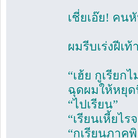
เชี่ยเอ๊ย! คน
ผมรีบเร่งฝีเท
“เฮ้ย กูเรียก
ฉุดผมให้หยุดน
“ไปเรียน”
“เรียนเหี้ยไ
“กูเรียนภาคพิ