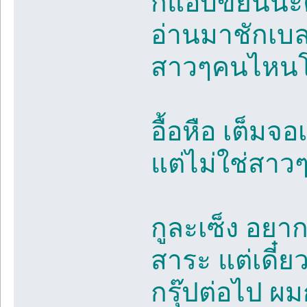
ก็แอบขยันนะค
อ่านมาชักเบล
สาวๆคนไหนโท
อื้อหือ เต็มจ
แต่ไม่ใช่สาวๆ
กูละเซ็ง อยาก
สาระ แต่เดี๋ย
กรุ๊ปต่อไป ผ