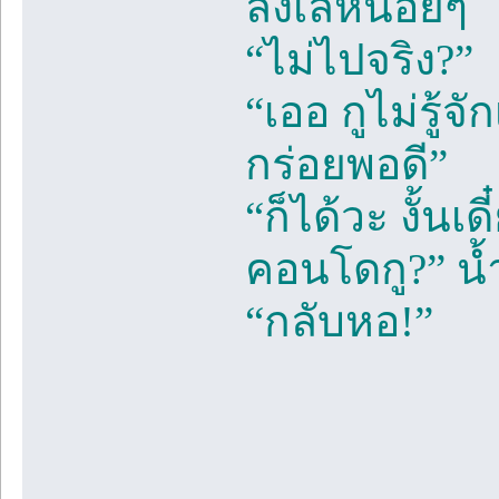
ลังเลหน่อยๆ
“ไม่ไปจริง?”
“เออ กูไม่รู้
กร่อยพอดี”
“ก็ได้วะ งั้นเ
คอนโดกู?” น้ำ
“กลับหอ!”