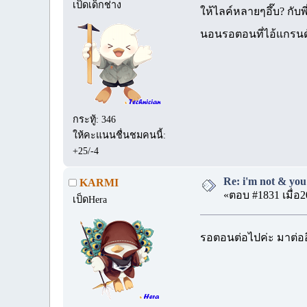
เป็ดเด็กช่าง
ให้ไลค์หลายๆอึ๊บ? กับ
นอนรอตอนที่ไอ้แกรนด์
กระทู้: 346
ให้คะแนนชื่นชมคนนี้:
+25/-4
Re: i'm not & you 
KARMI
«ตอบ #1831 เมื่อ2
เป็ดHera
รอตอนต่อไปค่ะ มาต่อ