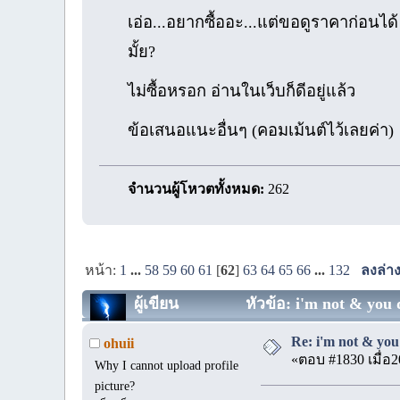
เอ่อ...อยากซื้ออะ...แต่ขอดูราคาก่อนได้
มั้ย?
ไม่ซื้อหรอก อ่านในเว็บก็ดีอยู่แล้ว
ข้อเสนอแนะอื่นๆ (คอมเม้นต์ไว้เลยค่า)
จำนวนผู้โหวตทั้งหมด:
262
หน้า:
1
...
58
59
60
61
[
62
]
63
64
65
66
...
132
ลงล่า
ผู้เขียน
หัวข้อ: i'm not & you d
Re: i'm not & you 
ohuii
«ตอบ #1830 เมื่อ2
Why I cannot upload profile
picture?