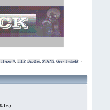
i_Hyper™
,
THIP
,
BaoBao
,
$VAN$
,
Grey Twilight
) »
30.1%)