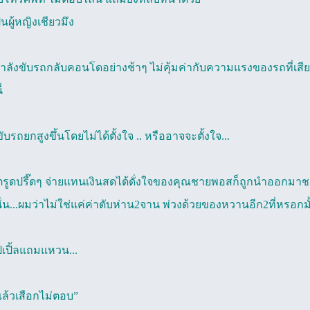
็นผู้หญิงเชียวมึง
ำลังขับรถกลับคอนโดอย่างช้าๆ ไม่คุ้มค่ากับความแรงของรถที่เสี
่
รถยกสูงขึ้นโดยไม่ได้ตั้งใจ .. หรืออาจจะตั้งใจ...
ตรูดปรี๊ดๆ จ่ายแทนเงินสดได้ดั่งใจของคุณชายพอสก็ถูกนำออกมาชดใ
ั่น...ผมว่าไม่ใช่แค่ค่าตับห่าน2จาน พ่วงด้วยของหวานอีก2ที่หรอกมั้
ปเปิ้ลแถมแหวน...
์แล้วเสือกไม่ตอบ”