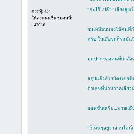
“อะไร๊ เปล๊า” เสียงสูงเป
กระทู้: 434
ให้คะแนนชื่นชมคนนี้:
+420/-6
ผมเหลือบมองไอ้คนที่ก
ครับ ในเมื่อรถก็รถมันนี
มุมปากของคนที่กำลังขับ
สรุปแล้วด้วยบัตรเครดิ
ตัวเลขที่น่าหวาดเสียวน
ออฟชั่นเสริม...พายแอ๊
“ก็เห็นๆอยู่ว่าอ่านไลน