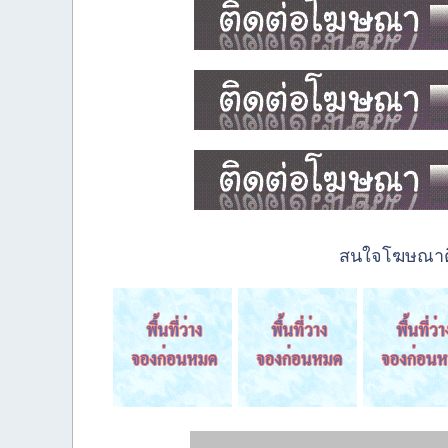
สนใจโฆษณาติด