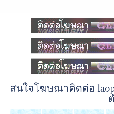
สนใจโฆษณาติดต่อ laoped
ต