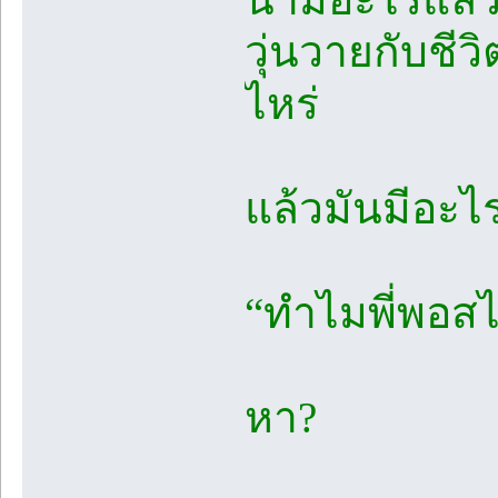
วุ่นวายกับชีว
ไหร่
แล้วมันมีอะไ
“ทำไมพี่พอสไ
หา?