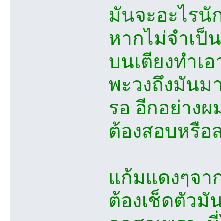
มันจะอะไรนักห
หากไม่จำเป็น
บนเตียงทำเอ
พะวงถึงมันมา
รอ อีกอย่างผม
ต้องสอบหรือส
แก้มแดงๆจากพ
ต้องเช็ดตัวม