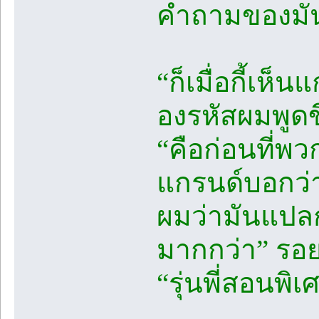
คำถามของมัน
“ก็เมื่อกี้เห็
องรหัสผมพูดขึ
“คือก่อนที่พว
แกรนด์บอกว่าเ
ผมว่ามันแปล
มากกว่า” รอย
“รุ่นพี่สอนพิเ