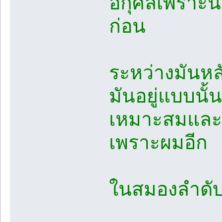
อกุศลเพราะนี่
ก่อน
ระหว่างมันหลั
มันอยู่แบบนั้
เหมาะสมและถ้
เพราะผมอีก
ในสมองลำดับค