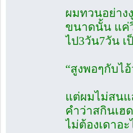
ผมทวนอย่างงุ
ขนาดนั้น แค่ว
ไป3วัน7วัน เป
“สูงพอๆกับไอ้
แต่ผมไม่สนแล้
คำว่าสกินเฮด
ไม่ต้องเดาอะ