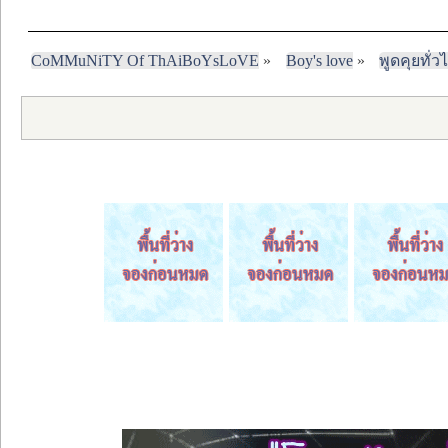
CoMMuNiTY Of ThAiBoYsLoVE
»
Boy's love
»
พูดคุยทั่ว