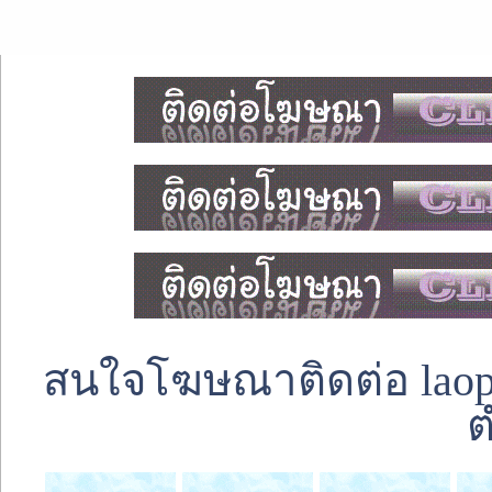
สนใจโฆษณาติดต่อ laoped
ต