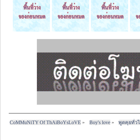
CoMMuNiTY Of ThAiBoYsLoVE
»
Boy's love
»
พูดคุยทั่ว