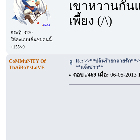
เขาหวานกันแล
เพี้ยง (/\)
กระทู้: 3130
ให้คะแนนชื่นชมคนนี้:
+155/-9
Re: >>**ปล้นร้ายกลายรัก**<< #
CoMMuNiTY Of
**แจ้งข่าว**
ThAiBoYsLoVE
«
ตอบ #469 เมื่อ:
06-05-2013 1