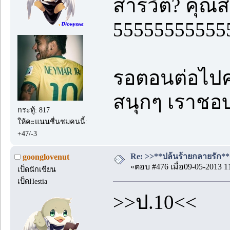
สารวัต? คุณส
55555555555
รอตอนต่อไปค
สนุกๆ เราชอบ
กระทู้: 817
ให้คะแนนชื่นชมคนนี้:
+47/-3
Re: >>**ปล้นร้ายกลายรัก**<<
goonglovenut
«ตอบ #476 เมื่อ09-05-2013 1
เป็ดนักเขียน
เป็ดHestia
>>ป.10<<