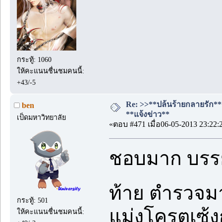
กระทู้: 1060
ให้คะแนนชื่นชมคนนี้:
+43/-5
Re: >>**ปล้นร้ายกลายรัก**<<
ben
**แจ้งข่าว**
เป็ดมหาวิทยาลัย
«ตอบ #471 เมื่อ06-05-2013 23:22:
ชอบมาก บรรย
ท้าย ตำรวจมา
กระทู้: 501
แม่งโครตเซ้ง
ให้คะแนนชื่นชมคนนี้: