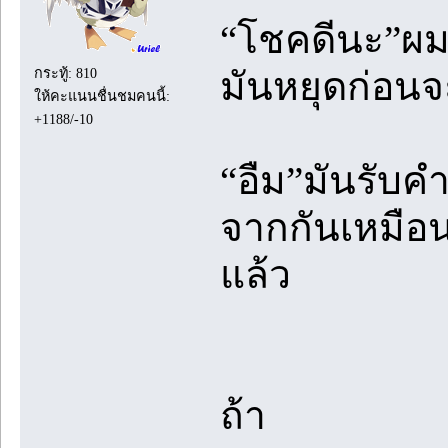
“โชคดีนะ”ผมพ
กระทู้: 810
มันหยุดก่อนจ
ให้คะแนนชื่นชมคนนี้:
+1188/-10
“อืม”มันรับค
จากกันเหมือ
แล้ว
ถ้า