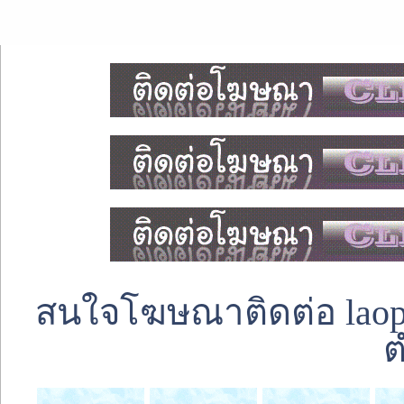
สนใจโฆษณาติดต่อ laoped
ต