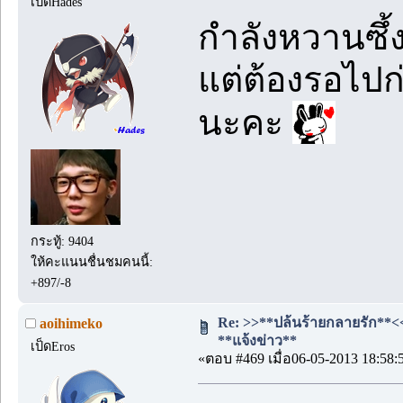
เป็ดHades
กำลังหวานซึ้ง
แต่ต้องรอไปก่
นะคะ
กระทู้: 9404
ให้คะแนนชื่นชมคนนี้:
+897/-8
Re: >>**ปล้นร้ายกลายรัก**<< #
aoihimeko
**แจ้งข่าว**
เป็ดEros
«ตอบ #469 เมื่อ06-05-2013 18:58: