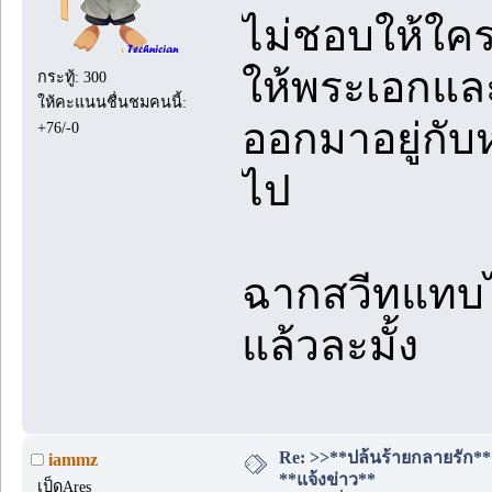
ไม่ชอบให้ใครเ
ให้พระเอกและ
กระทู้: 300
ให้คะแนนชื่นชมคนนี้:
ออกมาอยู่กับ
+76/-0
ไป
ฉากสวีทแทบไม
แล้วละมั้ง
Re: >>**ปล้นร้ายกลายรัก**<<
iammz
**แจ้งข่าว**
เป็ดAres