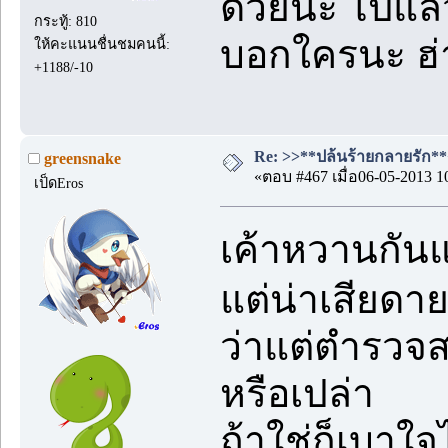
ด้วยนะ ไปแล้ว
กระทู้: 810
บอกใครนะ ฮ่
ให้คะแนนชื่นชมคนนี้:
+1188/-10
Re: >>**ปล้นร้ายกลายรัก**<<
greensnake
«ตอบ #467 เมื่อ06-05-2013 1
เป็ดEros
เค้าหวานกัน
แต่น่าเสียดา
ว่าแต่ตำรวจส
หรือเปล่า
ถ้าใช่ก็เบาใ