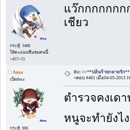
แว๊กกกกกกกก
เชียว
กระทู้: 3488
ให้คะแนนชื่นชมคนนี้:
+457/-15
Re: >>**ปล้นร้ายกลายรัก**<<
Aoya
«ตอบ #461 เมื่อ04-05-2013 1
เป็ดHera
ตำรวจคงเดาทา
หนูจะทำยังไง
กระทู้: 906