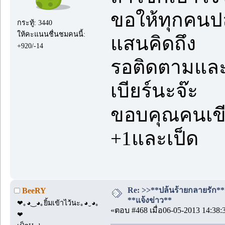
ขอให้ทุกคนปล
กระทู้: 3440
ให้คะแนนชื่นชมคนนี้:
แสนคิดถึง
+920/-14
รอติดตามและต
เบียร์นะจ๊ะ
ขอบคุณคนเข
+1และเป็ด
Re: >>**ปล้นร้ายกลายรัก**<<
BeeRY
**แจ้งข่าว**
❤｡◕‿◕｡ยิ้มเข้าไว้นะ｡◕‿◕｡
«ตอบ #468 เมื่อ06-05-2013 14:38:
❤