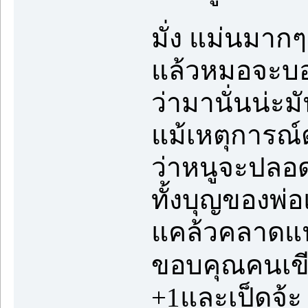
มั่ง แม่นมาก
แล้วหมอจะบอกว
ว่ามานั่นน่ะม
แม้เหตุการณ์ต
ว่าหนูจะปลอ
ทั้งบุญของพ่
แคล้วคลาดแ
ขอบคุณคนเข
+1และเป็ดจ้ะ