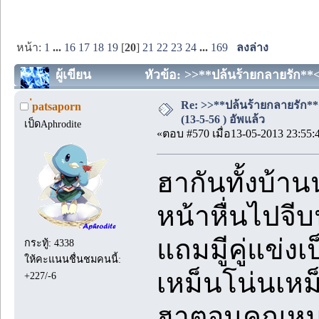
หน้า:
1
...
16
17
18
19
[
20
]
21
22
23
24
...
169
ลงล่าง
ผู้เขียน
หัวข้อ: >>**ปล้นร้ายกลายรัก**<<
Re: >>**ปล้นร้ายกลายรัก**
่patsaporn
(13-5-56 ) อัพแล้ว
เป็ดAphrodite
«ตอบ #570 เมื่อ13-05-2013 23:55:
ฮากันทั้งบ้าน
หน้าหื่นไปจี
แถมมีูคู่แข่
กระทู้: 4338
ให้คะแนนชื่นชมคนนี้:
เหม็นโน่นเหม็
+227/-6
ฮาตอนคุณหมอ