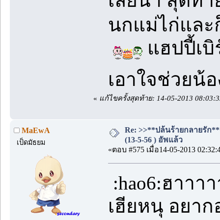
เลยน้า สุดท้
นกแม่ไก่และก
แฮปปี้เบิ
เอาใจช่วยน้
«
แก้ไขครั้งสุดท้าย: 14-05-2013 08:03
Re: >>**ปล้นร้ายกลายรัก**
MaEwA
(13-5-56 ) อัพแล้ว
เป็ดมัธยม
«ตอบ #575 เมื่อ14-05-2013 02:32:
:hao6:ฮาาาาา
เฮียหนุ อยาก