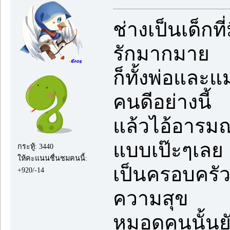
ช่างเป็นเด็ก
รักมากมาย
ก็ทั้งพ่อและแม
คนดีอย่างนี้
แล้วไอ้อารม
แบบเป๊ะๆเลย
กระทู้: 3440
ให้คะแนนชื่นชมคนนี้:
เป็นครอบครัวท
+920/-14
ความสุข
หมอดูคนนั้นยั