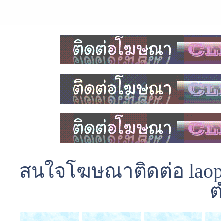
สนใจโฆษณาติดต่อ laoped
ต