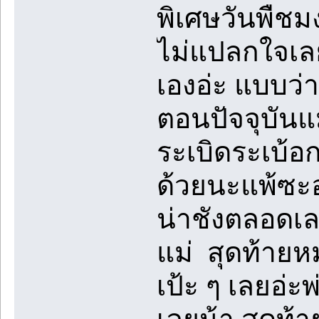
พิเศษวันพืชม
ไม่แปลกใจเลยท
เองอ่ะ แบบว่า
ตอนปัจจุบันแม่
ระเบิดระเบ้อก
ด้วยนะแพ้ซะอ
น่าชังตลอดเ
แม่ สุดท้ายหม
เป้ะ ๆ เลยอ่ะ