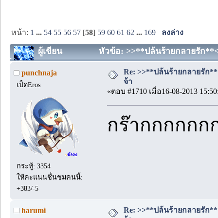
หน้า:
1
...
54
55
56
57
[
58
]
59
60
61
62
...
169
ลงล่าง
ผู้เขียน
หัวข้อ: >>**ปล้นร้ายกลายรัก**<<
Re: >>**ปล้นร้ายกลายรัก**<<
punchnaja
จ้า
เป็ดEros
«ตอบ #1710 เมื่อ16-08-2013 15:50
กร๊ากกกกกกก
กระทู้: 3354
ให้คะแนนชื่นชมคนนี้:
+383/-5
Re: >>**ปล้นร้ายกลายรัก**<<
harumi