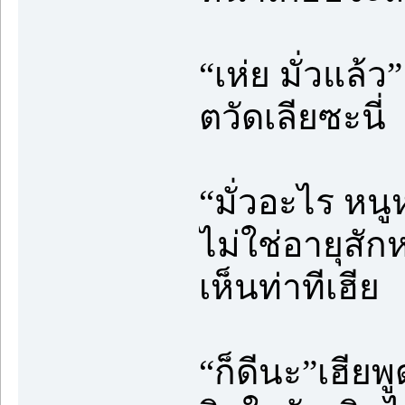
“เห่ย มั่วแล้
ตวัดเลียซะนี่
“มั่วอะไร หนู
ไม่ใช่อายุสัก
เห็นท่าทีเฮีย
“ก็ดีนะ”เฮียพ