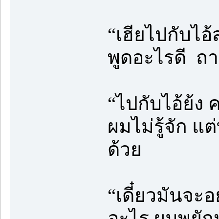
“เฮียไปกับไอ้ส
พูดอะไรดี ถา
“ไปกับไอ้ย้ง
ผมไม่รู้จัก แต
ด้วย
“เดี๋ยวมันจะอย
อะไร ผมพยักห