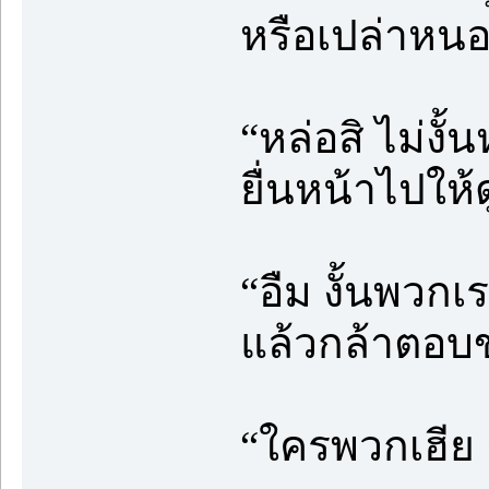
หรือเปล่าหน
“หล่อสิ ไม่งั
ยื่นหน้าไปให้ด
“อืม งั้นพวก
แล้วกล้าตอบข
“ใครพวกเฮีย 