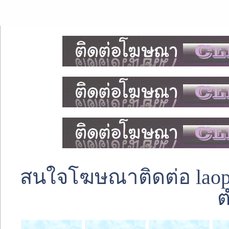
สนใจโฆษณาติดต่อ laoped
ต