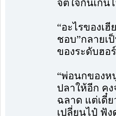
จิตใจกันเกิน
“อะไรของเฮีย
ชอบ”กลายเป็
ของระดับฮอร
“พ่อนกของหนู
ปลาให้อีก ค
ฉลาด แต่เดี๋
เปลี่ยนไป๋ ฟ