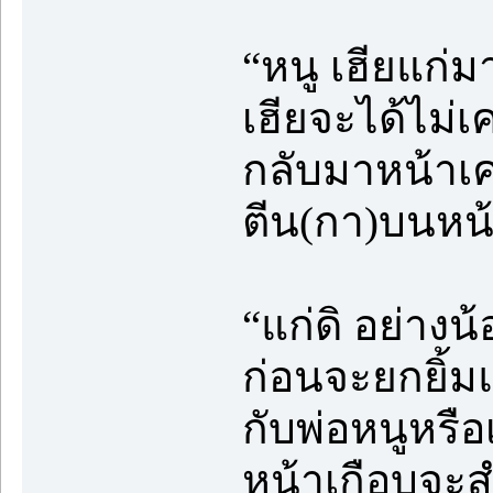
“หนู เฮียแก่ม
เฮียจะได้ไม่เ
กลับมาหน้าเค
ตีน(กา)บนหน้
“แก่ดิ อย่าง
ก่อนจะยกยิ้มแ
กับพ่อหนูหรือ
หน้าเกือบจะส