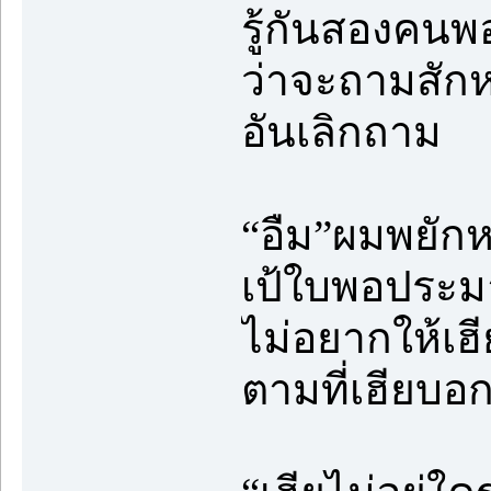
รู้กันสองคน
ว่าจะถามสักหน
อันเลิกถาม
“อืม”ผมพยักห
เป้ใบพอประมา
ไม่อยากให้เฮี
ตามที่เฮียบอก