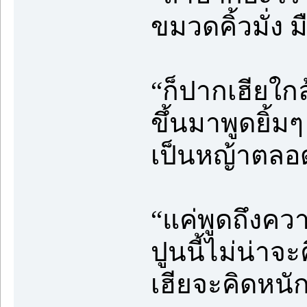
ขมวดคิ้วมั่ง ม
“ก็ปากเฮียใก
ขึ้นมาพูดยิ้ม
เป็นหญ้าตลอด
“แค่พูดถึงควา
ปูนนี้ไม่น่าจ
เฮียจะคิดหน