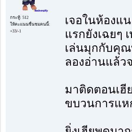
เจอในห้องแน
กระทู้: 512
ให้คะแนนชื่นชมคนนี้:
แรกยังเฉยๆ เ
+33/-1
เล่นมุกกับค
ลองอ่านแล้ว
มาติดตอนเฮียโ
ขบวนการแหกคุ
ยิ่งเฮียพูดมา