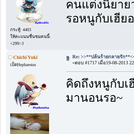
คนแต่งนิยายว่
รอหนูกับเฮียอย
กระทู้: 4403
ให้คะแนนชื่นชมคนนี้:
+299/-3
Re: >>**ปล้นร้ายกลายรัก**<< 
Chichi Yuki
«ตอบ #1717 เมื่อ19-08-2013 22
เป็ดHephaestus
คิดถึงหนูกับเฮ
มานอนรอ~