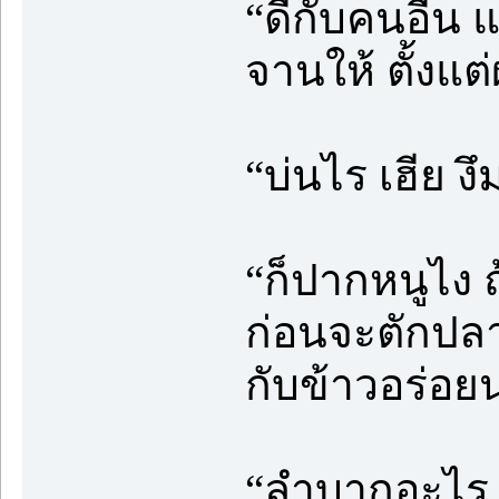
“ดีกับคนอื่น 
จานให้ ตั้งแ
“บ่นไร เฮีย งึ
“ก็ปากหนูไง ถ
ก่อนจะตักปลาผ
กับข้าวอร่อยน
“ลำบากอะไร 