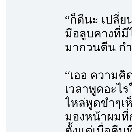
“ก็ดีนะ เปลี
มือลูบคางที่ม
มากวนตีน กำลั
“เออ ความคิดด
เวลาพูดอะไรใ
ไหล่พูดขำๆเห็
มองหน้าผมที่ก
ตั้งแต่เมื่อค