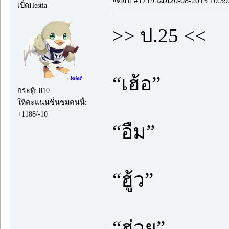
«ตอบ #1719 เมื่อ20-08-2013 10:39
เป็ดHestia
>> ป.25 <<
“เฮ้อ”
กระทู้: 810
ให้คะแนนชื่นชมคนนี้:
+1188/-10
“อืม”
“ฮู้ว”
“ฮ่วย”