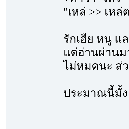
"เหล่ >> เหล่ต
รักเฮีย หนู แ
แต่อ่านผ่านมา
ไม่หมดนะ ส่วน
ประมาณนี้มั้ง