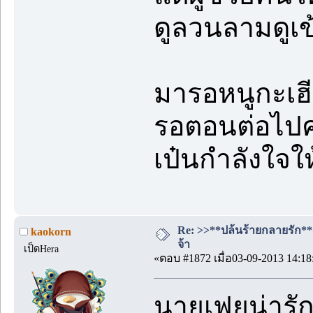
ดูลวนลามดูเข
มารอหนูกะเฮี
รอตอนต่อไป
เป๋นกำลังใจใ
Re: >>**ปล้นร้ายกลายรัก**<<
kaokorn
จ้า
เป็ดHera
«ตอบ #1872 เมื่อ03-09-2013 14:18
นายเฟยน่ารักด