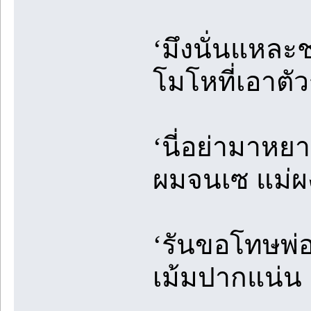
‘มึงนั่นแหละช
โมโหที่เอาตั
‘นี่อย่ามาหย
ผมจนเซ แม่ผ
‘รันขอโทษพ่อเ
เม้มปากแน่น