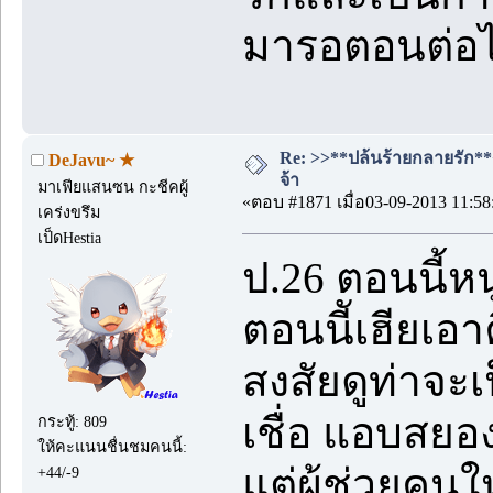
มารอตอนต่อ
Re: >>**ปล้นร้ายกลายรัก**<<
DeJavu~ ★
จ้า
มาเฟียแสนซน กะชีคผู้
«ตอบ #1871 เมื่อ03-09-2013 11:58
เคร่งขรึม
เป็ดHestia
ป.26 ตอนนี้หนู
ตอนนีัเฮียเอ
สงสัยดูท่าจะเ
เชื่อ แอบสยอ
กระทู้: 809
ให้คะแนนชื่นชมคนนี้:
แต่ผู้ช่วยคนใ
+44/-9