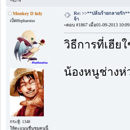
+42/-4
Re: >>**ปล้นร้ายกลายรัก**<<
Monkey D lufy
จ้า
เป็ดHephaestus
«ตอบ #1867 เมื่อ01-09-2013 10:09
วิธีการที่เฮีย
น้องหนูช่างห่
กระทู้: 1348
ให้คะแนนชื่นชมคนนี้: