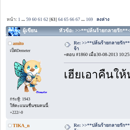
หน้า:
1
...
59
60
61
62
[
63
]
64
65
66
67
...
169
ลงล่าง
ผู้เขียน
หัวข้อ: >>**ปล้นร้ายกลายรัก**<<
Re: >>**ปล้นร้ายกลายรัก**<<
amito
จ้า
เป็ดDemeter
«ตอบ #1860 เมื่อ30-08-2013 10:25
เฮียเอาคืนให้
กระทู้: 1943
ให้คะแนนชื่นชมคนนี้:
+222/-0
Re: >>**ปล้นร้ายกลายรัก**<<
TIKA_n