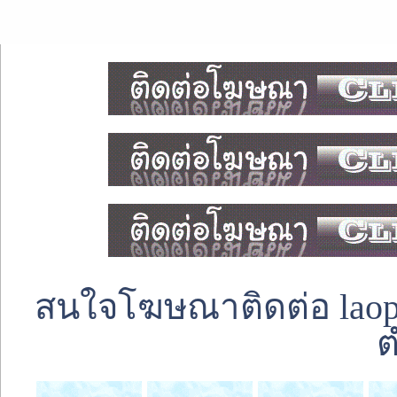
สนใจโฆษณาติดต่อ laoped
ต