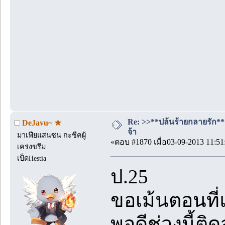
Re: >>**ปล้นร้ายกลายรัก**<<
DeJavu~ ★
จ้า
มาเฟียแสนซน กะชีคผู้
«ตอบ #1870 เมื่อ03-09-2013 11:51
เคร่งขรึม
เป็ดHestia
ป.25
ขอเม้นตอนที่
พอดีช่วงนี้ติ