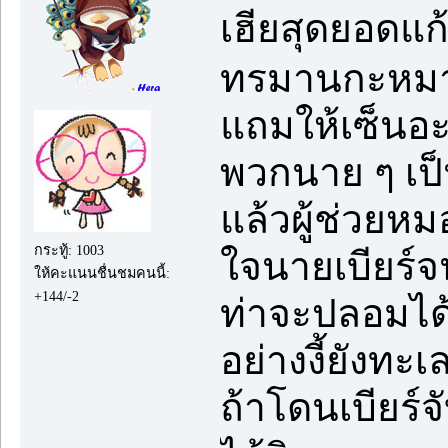
เฮียสุดยอดแก้
ทรมานกะหมาม
แถมให้เซ็นอะไ
พวกนาย ๆ เป
แล้วผู้ช่วยห
กระทู้: 1003
ใจนายเบียร์จ
ให้คะแนนชื่นชมคนนี้:
+144/-2
ท่าจะปลอมได้
อย่างงี้ยังทะ
ถ้าโดนเบียร์จ