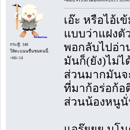
เอ๊ะ หรือไอ้เ
แบบว่าแฝงตัว
พอกลับไปอ่านใ
กระทู้: 348
ให้คะแนนชื่นชมคนนี้:
มันก็(ยัง)ไม่
+66/-14
ส่วนมากมันจะ
ที่มาก้อร่อก้
ส่วนน้องหนูนั
แอร๊ยยย มโนค