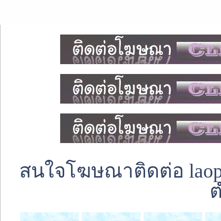
สนใจโฆษณาติดต่อ laoped
ต