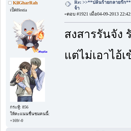
Re: >>**ปล้นร้ายกลายรัก**<<
KilGharRah
จ้า
เป็ดHestia
«ตอบ #1921 เมื่อ04-09-2013 22:42
สงสารรันจัง รั
แต่ไม่เอาไอ้
กระทู้: 856
ให้คะแนนชื่นชมคนนี้:
+169/-0