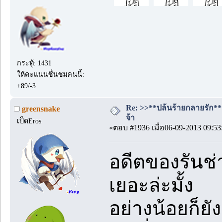
กระทู้: 1431
ให้คะแนนชื่นชมคนนี้:
+89/-3
Re: >>**ปล้นร้ายกลายรัก**<<
greensnake
จ้า
เป็ดEros
«ตอบ #1936 เมื่อ06-09-2013 09:53
อดีตของรันช่า
เยอะล่ะมั้ง
อย่างน้อยก็ยัง