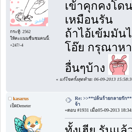
เข้าคุกคงโดนจ
เหมือนรัน
ถ้าไอ้เข้มมัน
กระทู้: 2562
ให้คะแนนชื่นชมคนนี้:
โอ๊ย กรุณาหาป
+247/-4
อื่นๆบ้าง
«
แก้ไขครั้งสุดท้าย: 06-09-2013 15:58
Re: >>**ปล้นร้ายกลายรัก**<<
kasarus
จ้า
เป็ดDemeter
«ตอบ #1931 เมื่อ05-09-2013 18:34
ทั้งเฮีย รันแ