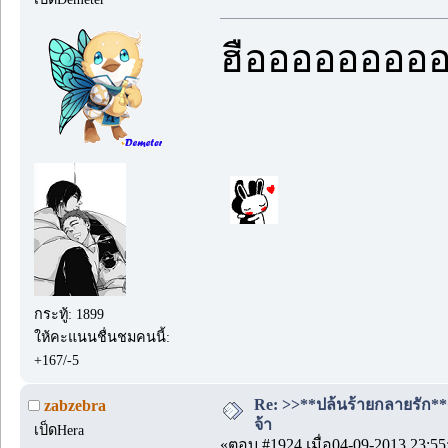
ฮืออออออออออ
กระทู้: 1899
ให้คะแนนชื่นชมคนนี้:
+167/-5
Re: >>**ปล้นร้ายกลายรัก**<<
zabzebra
จ้า
เป็ดHera
«ตอบ #1924 เมื่อ04-09-2013 23:55