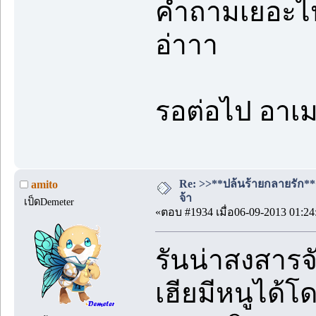
คำถามเยอะไปห
อ่าาา
รอต่อไป อาเม
Re: >>**ปล้นร้ายกลายรัก**<<
amito
จ้า
เป็ดDemeter
«ตอบ #1934 เมื่อ06-09-2013 01:24
รันน่าสงสารจ
เฮียมีหนูได้โ