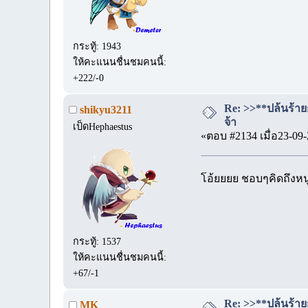
กระทู้: 1943
ให้คะแนนชื่นชมคนนี้:
+222/-0
Re: >>**ปล้นร้าย
shikyu3211
จ้า
เป็ดHephaestus
«ตอบ #2134 เมื่อ23-09-
โอ้ยยยย ชอบๆคิดถึงหนู
กระทู้: 1537
ให้คะแนนชื่นชมคนนี้:
+67/-1
Re: >>**ปล้นร้าย
MK