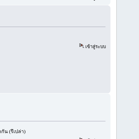
เข้าสู่ระบบ
ัน (รึเปล่า)