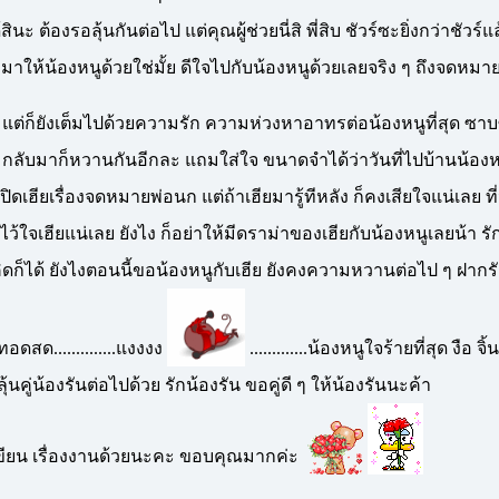
้สินะ ต้องรอลุ้นกันต่อไป แต่คุณผู้ช่วยนี่สิ พี่สิบ ชัวร์ซะยิ่งกว่าชัวร์แ
ห้น้องหนูด้วยใช่มั้ย ดีใจไปกับน้องหนูด้วยเลยจริง ๆ ถึงจดหม
แต่ก็ยังเต็มไปด้วยความรัก ความห่วงหาอาทรต่อน้องหนูที่สุด ซาบ
 กลับมาก็หวานกันอีกละ แถมใส่ใจ ขนาดจำได้ว่าวันที่ไปบ้านน้องห
ปิดเฮียเรื่องจดหมายพ่อนก แต่ถ้าเฮียมารู้ทีหลัง ก็คงเสียใจแน่เลย ที่
ไว้ใจเฮียแน่เลย ยังไง ก็อย่าให้มีดราม่าของเฮียกับน้องหนูเลยน้า รัก
ม่คิดก็ได้ ยังไงตอนนี้ขอน้องหนูกับเฮีย ยังคงความหวานต่อไป ๆ ฝากร
ยทอดสด..............แงงงง
.............น้องหนูใจร้ายที่สุด งือ จิ้
นคู่น้องรันต่อไปด้วย รักน้องรัน ขอคู่ดี ๆ ให้น้องรันนะค้า
เขียน เรื่องงานด้วยนะคะ ขอบคุณมากค่ะ