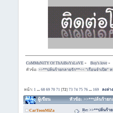
CoMMuNiTY Of ThAiBoYsLoVE
»
Boy's love
»
หัวข้อ:
>>**ปล้นร้ายกลายรัก**<< "เรือนจำเปิด" หน้
หน้า:
1
...
68
69
70
71
[
72
]
73
74
75
76
...
169
ลงล่า
ผู้เขียน
หัวข้อ: >>**ปล้นร้ายกล
Re: >>**ปล้นร้าย
CarToonMiZa