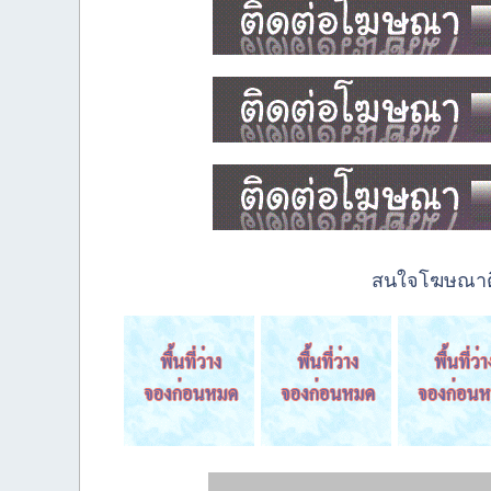
สนใจโฆษณาติด