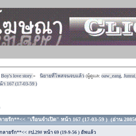
Boy's love story
»
นิยายที่โพสจนจบแล้ว
(ผู้ดูแล:
oaw_eang
,
Junra
า 167 (17-03-59 )
ง
ายรัก**<< "เรือนจำเปิด" หน้า 167 (17-03-59 ) (อ่าน 20856
กลายรัก**<< #ป.29# หน้า 69 (19-9-56 ) อัพแล้ว