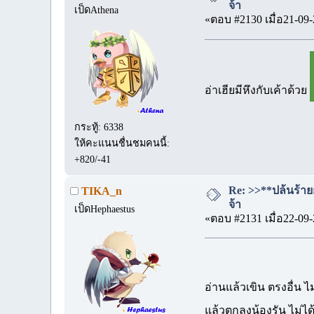
จ้า
เป็ดAthena
«ตอบ #2130 เมื่อ21-09-
อ่าเฮียมีหึงกับเค้าด้วย
กระทู้: 6338
ให้คะแนนชื่นชมคนนี้:
+820/-41
Re: >>**ปล้นร้าย
TIKA_n
จ้า
เป็ดHephaestus
«ตอบ #2131 เมื่อ22-09-
อ่านแล้วเขิน ตรงอื่น ไม
แล้วตกลงน้องรัน ไม่ได้ค