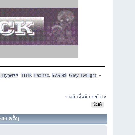
i_Hyper™
,
THIP
,
BaoBao
,
$VAN$
,
Grey Twilight
) »
« หน้าที่แล้ว
ต่อไป »
พิมพ์
06 ครั้ง)