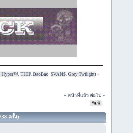
i_Hyper™
,
THIP
,
BaoBao
,
$VAN$
,
Grey Twilight
) »
« หน้าที่แล้ว
ต่อไป »
พิมพ์
38 ครั้ง)