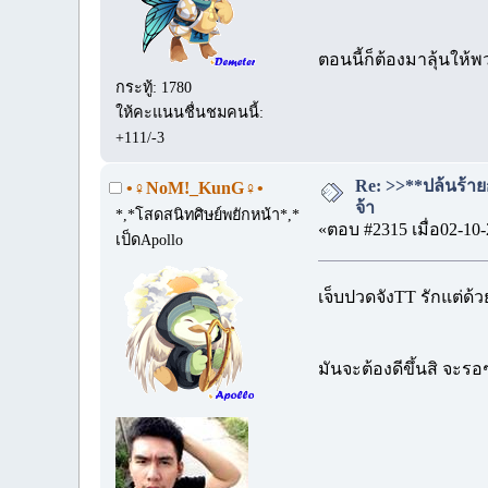
ตอนนี้ก็ต้องมาลุ้นให้
กระทู้: 1780
ให้คะแนนชื่นชมคนนี้:
+111/-3
Re: >>**ปล้นร้าย
•♀NoM!_KunG♀•
จ้า
*,*โสดสนิทศิษย์พยักหน้า*,*
«ตอบ #2315 เมื่อ02-10-
เป็ดApollo
เจ็บปวดจังTT รักแต่ด้ว
มันจะต้องดีขึ้นสิ จะร