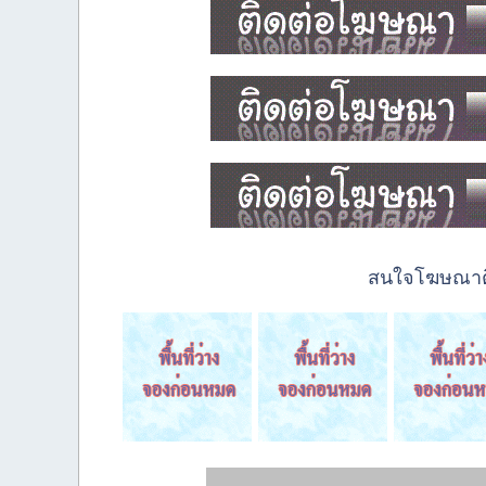
สนใจโฆษณาติด