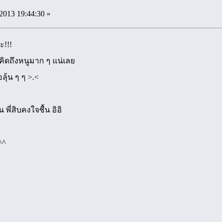
2013 19:44:30 »
ะ!!!
งคิดถึงหนูมาก ๆ แน่เลย
ลุ้น ๆ ๆ >.<
น พี่สิบคงใจชื้น อิอิ
^^