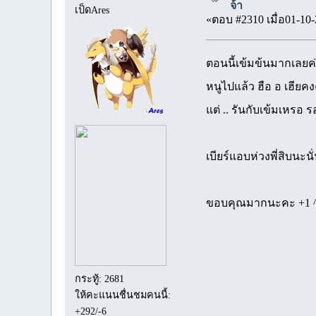
จ้า
เป็ดAres
«ตอบ #2310 เมื่อ01-10-
ตอนนี้เข้มข้นมากเลยค่
หนูไปแล้ว ฮือ อ เฮียค
แต่ .. รันกับเข้มเหรอ รอ
เบียร์แอบห่วงพี่สิบนะนั่
ขอบคุณมากนะคะ +1 
กระทู้: 2681
ให้คะแนนชื่นชมคนนี้:
+292/-6