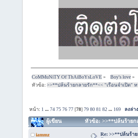
CoMMuNiTY Of ThAiBoYsLoVE
»
Boy's love
»
หัวข้อ:
>>**ปล้นร้ายกลายรัก**<< "เรือนจำเปิด" หน้
หน้า:
1
...
74
75
76
77
[
78
]
79
80
81
82
...
169
ลงล่า
ผู้เขียน
หัวข้อ: >>**ปล้นร้ายกล
Re: >>**ปล้นร้าย
iammz