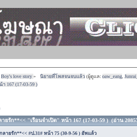
Boy's love story
»
นิยายที่โพสจนจบแล้ว
(ผู้ดูแล:
oaw_eang
,
Junra
า 167 (17-03-59 )
ง
ายรัก**<< "เรือนจำเปิด" หน้า 167 (17-03-59 ) (อ่าน 20857
กลายรัก**<< #ป.31# หน้า 75 (30-9-56 ) อัพแล้ว