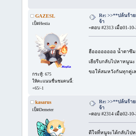
Re: >>**ปล้นร้าย
GAZESL
จ้า
เป็ดHestia
«ตอบ #2313 เมื่อ01-10-
ฮืออออออออ น้ำตาซึ
เฮียรีบกลับไปหาหนูนะ
ขอให้สมหวังกันทุกคู่เ
กระทู้: 675
ให้คะแนนชื่นชมคนนี้:
+65/-1
Re: >>**ปล้นร้าย
kasarus
จ้า
เป็ดDemeter
«ตอบ #2314 เมื่อ02-10-
ดีใจที่หนูจะได้กลับไ