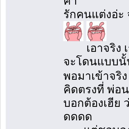
ค่า
รักคนแต่งอ่ะ
เอาจริง เรา
จะโดนแบบนั้น
พอมาเข้าจริ
คิดตรงที่ พ่
บอกต้องเฮีย 
ดดดด