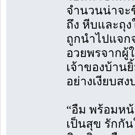
จำนวนน่าจะขึ้
ถึง หีบและถุ
ถูกนำไปแจกจ่า
อวยพรจากผู้ให
เจ้าของบ้านย
อย่างเงียบส
“อืม พร้อมหน้
เป็นสุข รักกั