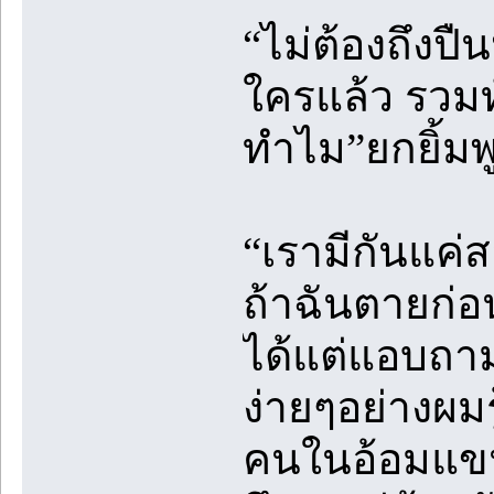
“ไม่ต้องถึงปื
ใครแล้ว รวมทั
ทำไม”ยกยิ้ม
“เรามีกันแค
ถ้าฉันตายก่
ได้แต่แอบถา
ง่ายๆอย่างผม
คนในอ้อมแข