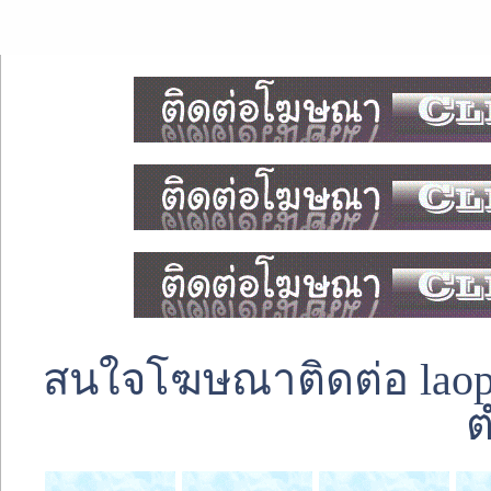
สนใจโฆษณาติดต่อ laoped
ต