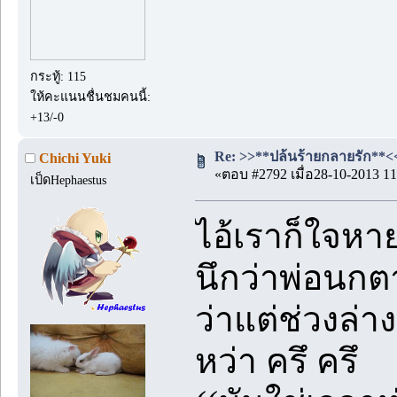
กระทู้: 115
ให้คะแนนชื่นชมคนนี้:
+13/-0
Re: >>**ปล้นร้ายกลายรัก**<< 
Chichi Yuki
«ตอบ #2792 เมื่อ28-10-2013 11
เป็ดHephaestus
ไอ้เราก็ใจห
นึกว่าพ่อนก
ว่าแต่ช่วงล่า
หว่า ครึ ครึ