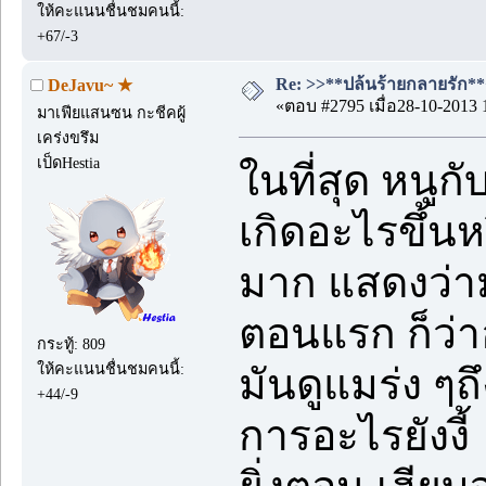
ให้คะแนนชื่นชมคนนี้:
+67/-3
Re: >>**ปล้นร้ายกลายรัก**<<
DeJavu~ ★
«ตอบ #2795 เมื่อ28-10-2013 
มาเฟียแสนซน กะชีคผู้
เคร่งขรึม
เป็ดHestia
ในที่สุด หนูกั
เกิดอะไรขึ้นหรื
มาก แสดงว่าม
ตอนแรก ก็ว่า
กระทู้: 809
ให้คะแนนชื่นชมคนนี้:
มันดูแมร่ง ๆ
+44/-9
การอะไรยังงี้