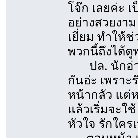
โจ๊ก เลยค่ะ เ
อย่างสวยงาม ด
เยี่ยม ทำให้ช
พวกนี้ถึงได้ด
ปล. นักอ่านคนน
กันอ่ะ เพราะ
หน้ากลัว แต่
แล้วเริ่มจะใช
หัวใจ รักใครเป