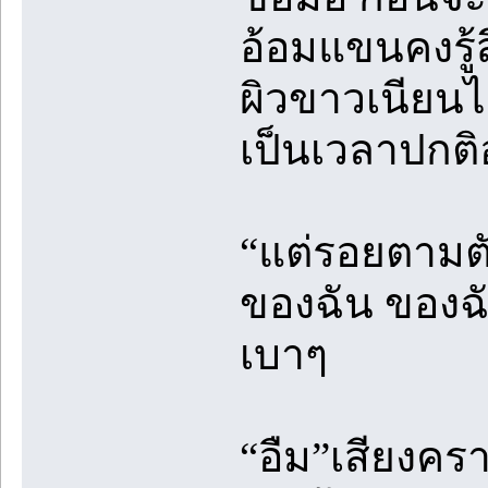
อ้อมแขนคงรู้
ผิวขาวเนียนไม
เป็นเวลาปกติ
“แต่รอยตามต
ของฉัน ของฉั
เบาๆ
“อืม”เสียงค