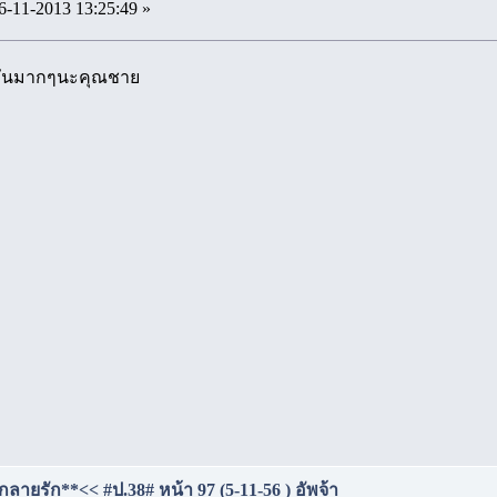
6-11-2013 13:25:49 »
กกันมากๆนะคุณชาย
ลายรัก**<< #ป.38# หน้า 97 (5-11-56 ) อัพจ้า