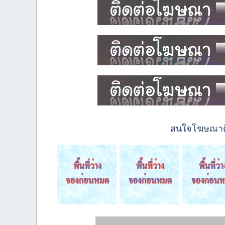
สนใจโฆษณาติด