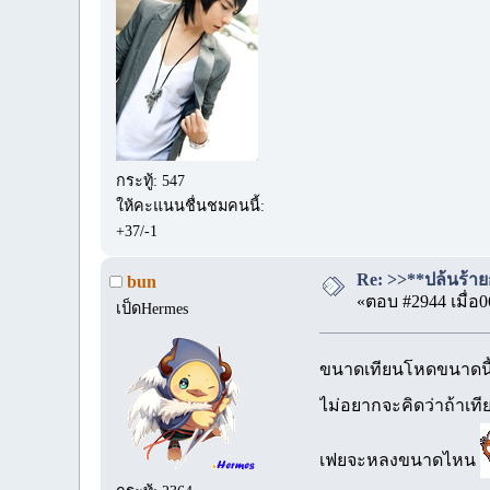
กระทู้: 547
ให้คะแนนชื่นชมคนนี้:
+37/-1
Re: >>**ปล้นร้ายก
bun
«ตอบ #2944 เมื่อ0
เป็ดHermes
ขนาดเทียนโหดขนาดนี้
ไม่อยากจะคิดว่าถ้าเท
เฟยจะหลงขนาดไหน