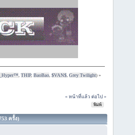
i_Hyper™
,
THIP
,
BaoBao
,
$VAN$
,
Grey Twilight
) »
« หน้าที่แล้ว
ต่อไป »
พิมพ์
53 ครั้ง)