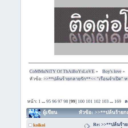
CoMMuNiTY Of ThAiBoYsLoVE
»
Boy's love
»
หัวข้อ:
>>**ปล้นร้ายกลายรัก**<< "เรือนจำเปิด" หน้
หน้า:
1
...
95
96
97
98
[
99
]
100
101
102
103
...
169
ล
ผู้เขียน
หัวข้อ: >>**ปล้นร้ายกล
Re: >>**ปล้นร้ายก
koikoi