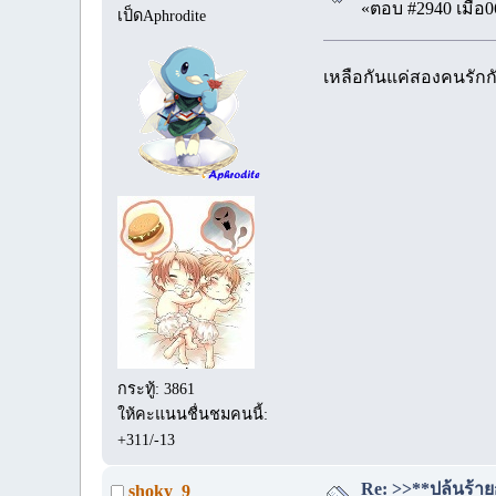
«ตอบ #2940 เมื่อ0
เป็ดAphrodite
เหลือกันแค่สองคนรั
กระทู้: 3861
ให้คะแนนชื่นชมคนนี้:
+311/-13
Re: >>**ปล้นร้ายก
shoky_9