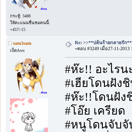
กระทู้: 3488
ให้คะแนนชื่นชมคนนี้:
+457/-15
Re: >>**ปล้นร้ายกลายรัก**<
sam3sam
«ตอบ #3249 เมื่อ27-11-2013 
เป็ดAres
#ห๊ะ!! อะไรน
#เฮียโดนฝังช
#ห๊ะ!!โดนฝังชิ
#โอ๊ย เครียด
#หนูโดนจับจั