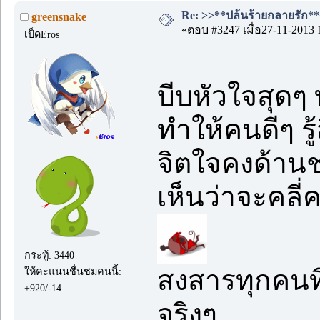
Re: >>**ปล้นร้ายกลายรัก**<
greensnake
«ตอบ #3247 เมื่อ27-11-2013 
เป็ดEros
บีบหัวใจสุดๆ 
ทำให้คนดีๆ รู้
จิตใจคงด้านช
เห็นว่าจะคลี
กระทู้: 3440
สงสารทุกคนที
ให้คะแนนชื่นชมคนนี้:
+920/-14
จริงๆ