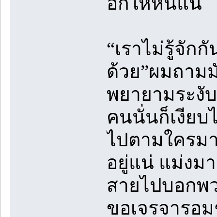
อกให้หนีแน่
“เราไม่รู้จั
ด้วย”ผมถามมัน
พยายามระงับเ
คนนั่นก็เงียบ
ไปตามใครมาช
อยู่แน่ แม่งม
สายไปบอกพวก
ขอเจรจารอ