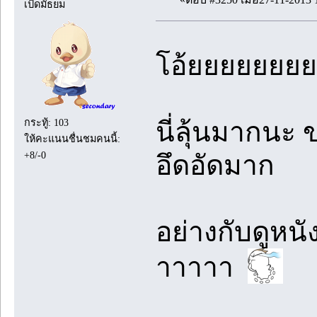
เป็ดมัธยม
โอ้ยยยยยยย
นี่ลุ้นมากนะ 
กระทู้: 103
ให้คะแนนชื่นชมคนนี้:
+8/-0
อึดอัดมาก
อย่างกับดูหนั
าาาาา