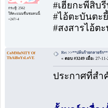
#เฮียกะพี่สิบ
กระทู้: 2562
#ไอ้ตะบันตะยี้
ให้คะแนนชื่นชมคนนี้:
+247/-4
#สงสารไอ้ตะ
Re: >>**ปล้นร้ายกลายรัก**<
CoMMuNiTY Of
ThAiBoYsLoVE
«
ตอบ #3249 เมื่อ:
27-11-
ประกาศที่สำ