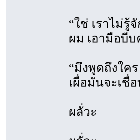
“ใช่ เราไม่รู้
ผม เอามือบีบ
“มึงพูดถึงใคร
เผื่อมันจะเชื่
ผลั่วะ