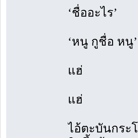
‘ชื่ออะไร’
‘หนู กูชื่อ หนู’
แฮ่
แฮ่
ไอ้ตะบันกระโจ