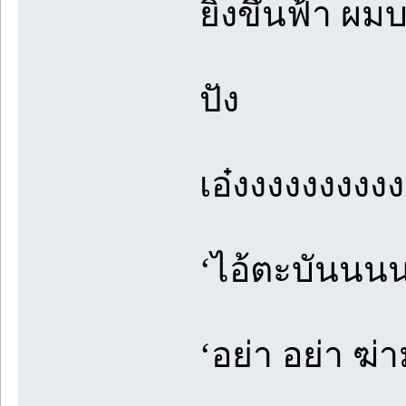
ยิงขึ้นฟ้า ผม
ปัง
เอ๋งงงงงงงงง
‘ไอ้ตะบัน
‘อย่า อย่า ฆ่า