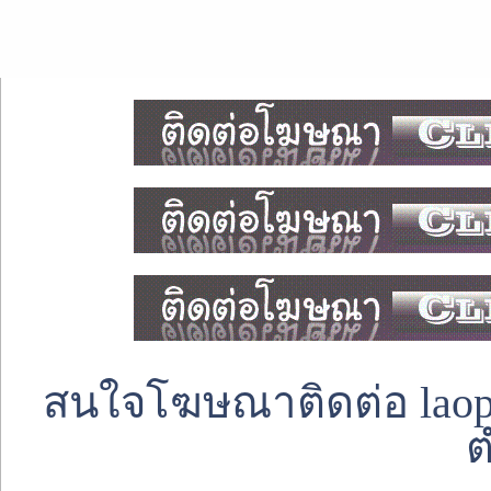
สนใจโฆษณาติดต่อ laoped
ต