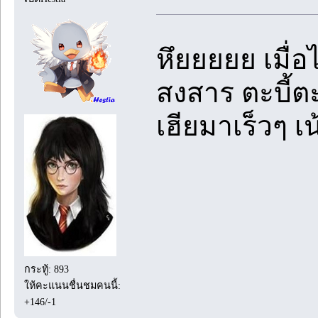
หึยยยยย เมื่อ
สงสาร ตะบี้ตะ
เฮียมาเร็วๆ 
กระทู้: 893
ให้คะแนนชื่นชมคนนี้:
+146/-1