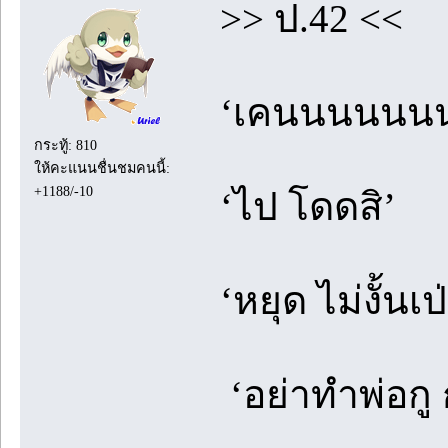
>> ป.42 <<
‘เคนนนนนน
กระทู้: 810
ให้คะแนนชื่นชมคนนี้:
+1188/-10
‘ไป โดดสิ’
‘หยุด ไม่งั้นเป
‘อย่าทำพ่อกู 