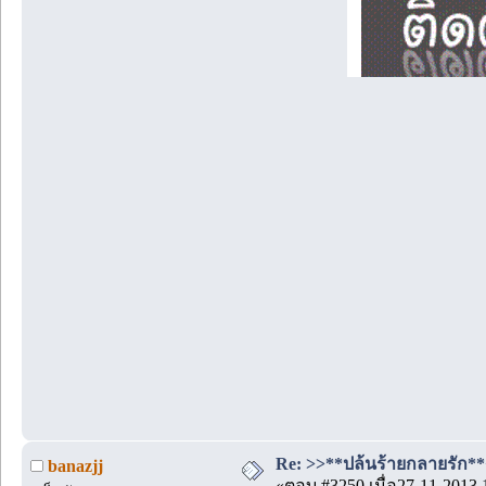
Re: >>**ปล้นร้ายกลายรัก**<
banazjj
«ตอบ #3250 เมื่อ27-11-2013 