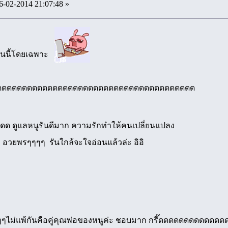
6-02-2014 21:07:48 »
ตอนนี้โดยเฉพาะ
ดดดดดดดดดดดดดดดดดดดดดดดดดดดดดดดดดดดดดดดด
ดดด ดูแลหนูรันดีมาก ความรักทำให้คนเปลี่ยนแปลง
ๆ อวยพรๆๆๆๆ รันใกล้จะใจอ่อนแล้วล่ะ อิอิ
ๆๆๆๆไม่แพ้กันคือคู่คุณพ่อของหนูค่ะ ชอบมาก กรี๊ดดดดดดดดดดดดด