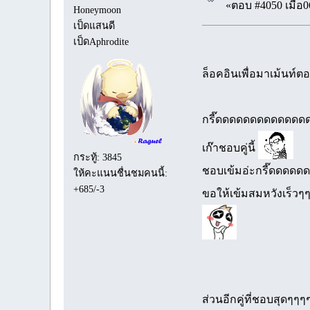
«ตอบ #4050 เมื่อ0
Honeymoon
เป็ดแสนดี
เป็ดAphrodite
ล็อคอินเพื่อมาเม้นท์
กรี๊ดดดดดดดดดดดด
เก๊าชอบคู่นี้
กระทู้: 3845
ชอบเข้มอ่ะกรี๊ดดดดด
ให้คะแนนชื่นชมคนนี้:
+685/-3
ขอให้เข้มสมหวังเร็วๆ
ส่วนอีกคู่ที่ชอบสุดๆ