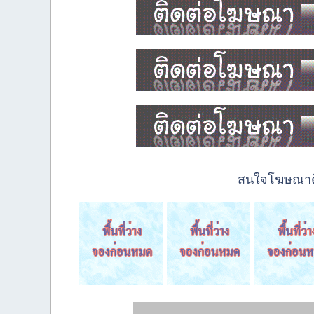
สนใจโฆษณาติด