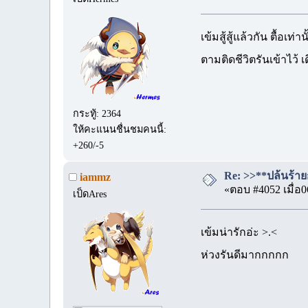
เข้มสู้สู้แล้วกัน ตื้อเท่
ตามติดชีวิตรันเข้าไว้ เ
กระทู้: 2364
ให้คะแนนชื่นชมคนนี้:
+260/-5
Re: >>**ปล้นร้ายก
iammz
«ตอบ #4052 เมื่อ0
เป็ดAres
เข้มน่ารักอ่ะ >.<
ห่วงรันดีมากกกกก