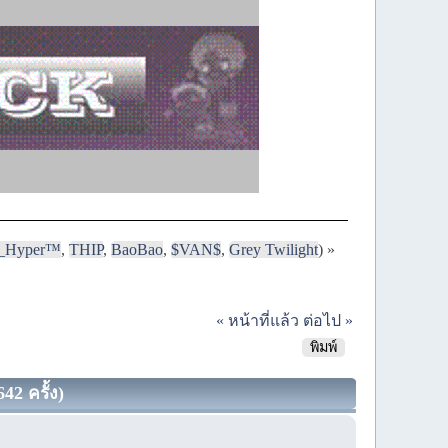
i_Hyper™
,
THIP
,
BaoBao
,
$VAN$
,
Grey Twilight
) »
« หน้าที่แล้ว
ต่อไป »
พิมพ์
42 ครั้ง)