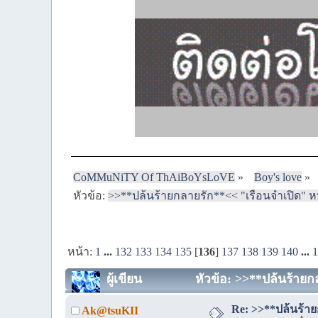
CoMMuNiTY Of ThAiBoYsLoVE
»
Boy's love
»
หัวข้อ:
>>**ปล้นร้ายกลายรัก**<< "เรือนจำเปิด" หน้
หน้า:
1
...
132
133
134
135
[
136
]
137
138
139
140
...
ผู้เขียน
หัวข้อ: >>**ปล้นร้ายกล
Re: >>**ปล้นร้ายก
Ak@tsuKII