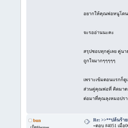
อยากให้คุณพ่อหนูโด
จะรออ่านนะคะ
สรุปชอบทุกคู่เลย คู่น
ถูกใจมากๆๆๆๆๆ
เพราะเข้มตอนแรกก็ดูเป็
ส่วนคู่คุณพ่อที่ คิดม
ต่อมาที่คุณลุงหมอปรากฏ
Re: >>**ปล้นร้ายก
bun
«ตอบ #4051 เมื่อ0
เป็ดHermes