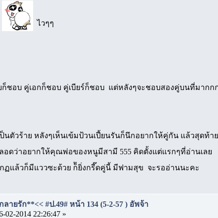
น
ไวๆๆ
ายก็ชอบ คู่เอกก็ชอบ คู่เบียร์ก็ชอบ แต่หลังๆจะชอบสองคู่บนที่มา
นตัวร้าย หลังๆเห็นเข้มป้วนเปี้ยนรันก็นึกอยากให้คู่กัน แล้วสุดท้ายก
าตลอดว่าอยากให้คุณพ่อของหนูมีสามี 555 คิดตั้งแต่แรกๆที่อ่านเลย
แล้วก็มีแววซะด้วย ก็ัยิ่งกรี๊ดคู่นี้ มีฟามสุข จะรออ่านนะคะ
ลายรัก**<< #ป.49# หน้า 134 (5-2-57 ) อัพจ้า
6-02-2014 22:26:47 »