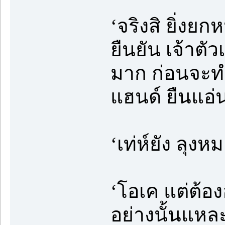
‘จริงสิ ยิ่งย
ยืนยัน เจ้าตั
มาก ก่อนจะท
แฮนด์ ยืนแอ่
‘เท่ห์ยัง ลุงห
‘โอเค แต่ต้องอ
อย่างนั้นแหละ 