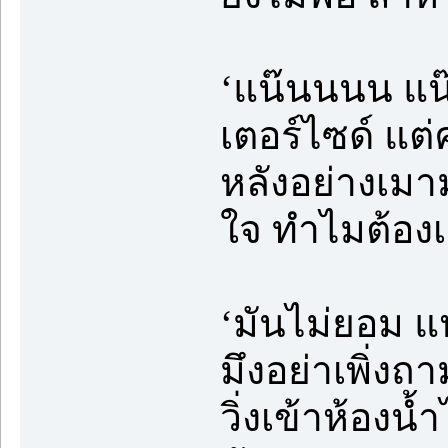
‘แน๊นนนน แน
เตอร์ไซด์ แต
หลังอย่างเม
ใจ ทำไมต้องเ
‘มันไม่ยอม แ
มึงอย่าเพิ่งถ
วิ่งเข้าห้องน