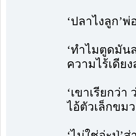
‘ปลาไงลูก’พ่อ
‘ทำไมตูดมันส
ความไร้เดียง
‘เขาเรียกว่า 
ไอ้ตัวเล็กขม
‘ไม่ใช่อ่ะปู่’