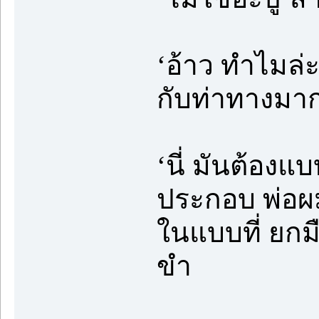
‘อ้าว ทำไมล่ะ
กับท่าทางมาก
‘นี่ มันต้องแ
ประกอบ พ่อผมห
ในแบบที่ ยกม
ขำ