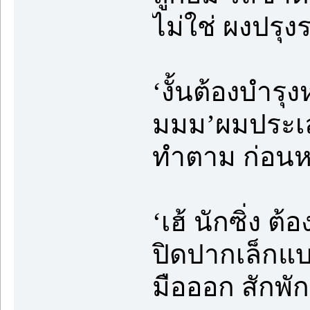
ไม่ใช่ ผงปรุง
‘งั้นต้องบำรุ
มมม’ผมประเลาะ
ทำตาม ก่อนห
‘เฮ้ นักซิ่ง ต
ปิดปากเล็กแบ
มือออก สักพัก