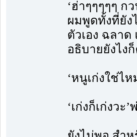
‘ฮ่าๆๆๆๆๆ กว
ผมพูดทั้งที่ยั
ตัวเอง ฉลาด 
อธิบายยังไงก็ค
‘หนูเก่งใช่ไ
‘เก่งก็เก่งวะ
ยังไม่พอ สำห