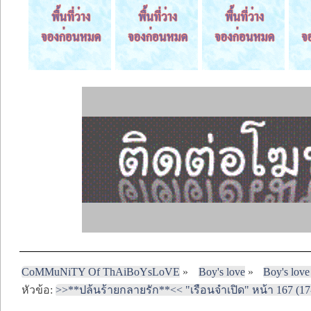
CoMMuNiTY Of ThAiBoYsLoVE
»
Boy's love
»
Boy's love
หัวข้อ:
>>**ปล้นร้ายกลายรัก**<< "เรือนจำเปิด" หน้า 167 (17-