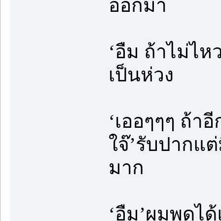
ออกมา
‘อืม ถ้าไม่ไห
เป็นห่วง
‘เออๆๆๆ ถ้าอี
ใจ๊’รับปากแต
มาก
‘อืม’ผมพูดได้