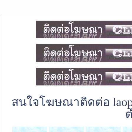
สนใจโฆษณาติดต่อ laoped
ต