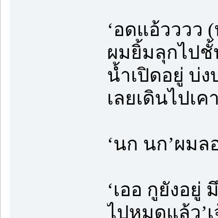
‘อดแอ้วววว (
ผมยิ้มลุกไปชั
น้ำเปิดอยู่ บ่
เลยเดินไปเค
‘นก นก’ผมลอง
‘เออ กูยังอย
ไปหมดแล้ว’เจ