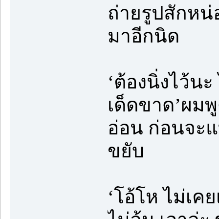
ถ่ายรูปสักหน
มาอีกนิด
‘ต้องนิ่งไว้น
เด็ดขาด’ผมพูด
อ่อน ก่อนจะแท
ขยับ
‘โอ้โห ไม่เคยเ