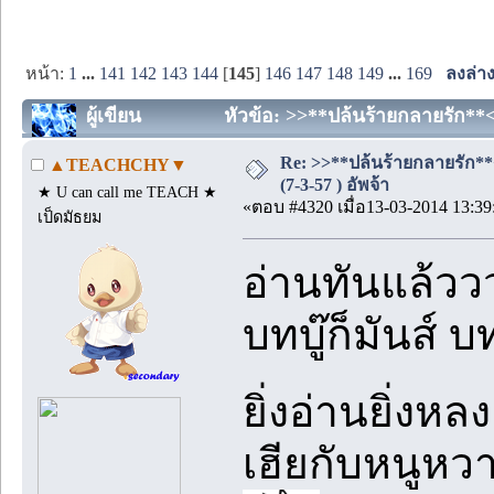
หน้า:
1
...
141
142
143
144
[
145
]
146
147
148
149
...
169
ลงล่า
ผู้เขียน
หัวข้อ: >>**ปล้นร้ายกลายรัก**<<
Re: >>**ปล้นร้ายกลายรัก**
▲TEACHCHY▼
(7-3-57 ) อัพจ้า
★ U can call me TEACH ★
«ตอบ #4320 เมื่อ13-03-2014 13:39
เป็ดมัธยม
อ่านทันแล้วว
บทบู๊ก็มันส์ 
ยิ่งอ่านยิ่งห
เฮียกับหนูหว