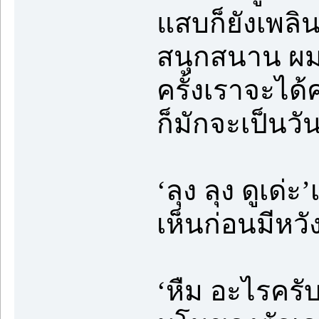
แสบก็ยังเพลิ
สนุกสนาน ผมมั
ครั้งเราจะได้
ก็มักจะเป็นวั
‘ลุง ลุง ดูเด่
เห็นก่อนมีหว
‘หืม อะไรครั