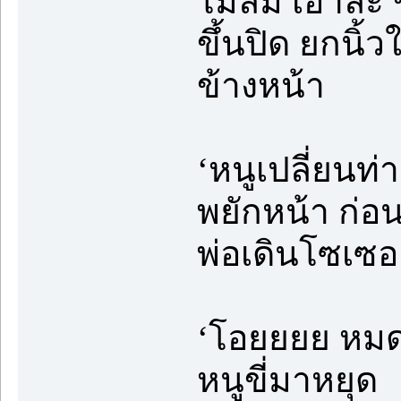
ไม่ล้ม เอาล่
ขึ้นปิด ยกนิ้ว
ข้างหน้า
‘หนูเปลี่ยนท
พยักหน้า ก่อ
พ่อเดินโซเซ
‘โอยยยย หมด
หนูขี่มาหยุด