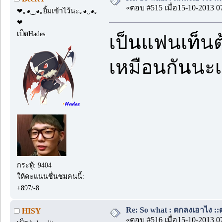
«ตอบ #515 เมื่อ15-10-2013 0
❤｡◕‿◕｡ยิ้มเข้าไว้นะ｡◕‿◕｡
❤
เป็ดHades
เป็นแฟนเท็นต
เหมือนกันนะเ
กระทู้: 9404
ให้คะแนนชื่นชมคนนี้:
+897/-8
Re: So what : ตกลงเอาไง ::ต
HISY
«ตอบ #516 เมื่อ15-10-2013 0