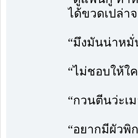
ได้ขวดเปล่า
“มึงมันน่าหมั่
“ไม่ชอบให้ใค
“กวนตีนว่ะเมล
“อยากมีผัวพิ