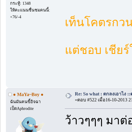
กระทู้: 1348
ให้คะแนนชื่นชมคนนี้:
+76/-4
เท็นโคตรกวนอ
แต่ชอบ เชียร์ใ
Re: So what : ตกลงเอาไง ::ต
● MaYa~Boy ●
«ตอบ #522 เมื่อ16-10-2013 2
ฉันมันคนขี้อิจฉา
เป็ดAphrodite
ว้าวๆๆๆ มาต่