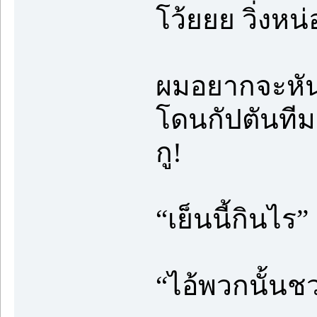
โว้ยยย วิ่งห
ผมอยากจะหันไป
โดนกัปตันทีม
กู!
“เย็นนี้กินไร”
“ไอ้พวกนั้นชว