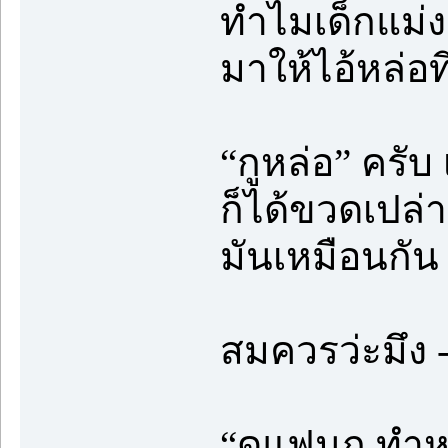
ทำไมเด็กแม่งก
มาให้ไอ้หล่อที
“กูหล่อ” ครั
ก็ได้ขวดเปล่
มันเหมือนกัน
สมควรว่ะมึง -
“ดูแฟนกู ทำห