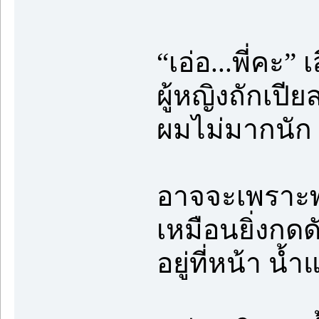
“เอ่อ...พี่คะ”
ผู้หญิงถักเปียส
ผมไม่มากนัก
อาจจะเพราะพว
เหมือนยิ่งกด
อยู่ที่หน้า น