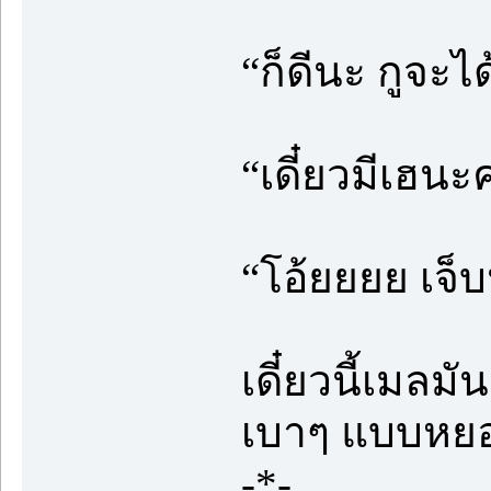
“ก็ดีนะ กูจะได้
“เดี๋ยวมีเฮนะ
“โอ้ยยยย เจ็
เดี๋ยวนี้เมลม
เบาๆ แบบหยอกเ
-*-