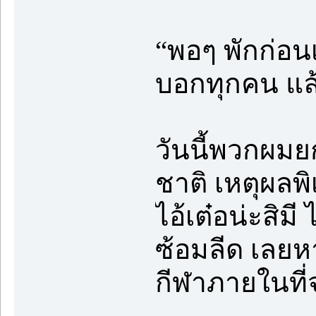
“พอๆ พักก่อน
บอกทุกคน แล้
วันนี้พวกผม
ชาติ เหตุผลพ
ไอ้เต๋อน่ะสิมี 
ซ้อมลีด เลยห
กีฬาภายในที่