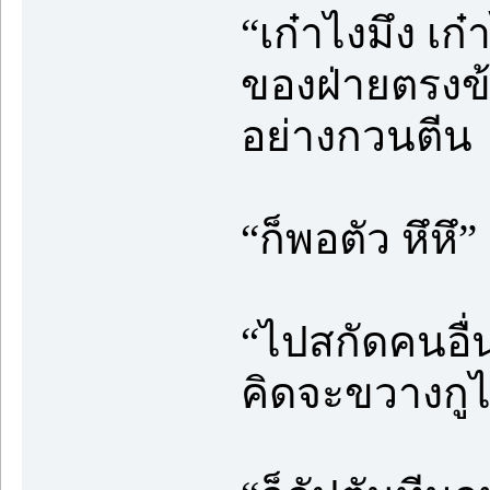
“เก๋าไงมึง เก
ของฝ่ายตรงข้
อย่างกวนตีน
“ก็พอตัว หึหึ”
“ไปสกัดคนอื่นบ
คิดจะขวางกูไ