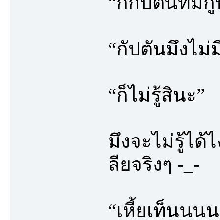
“ก็กัปตันทีมกู
“กัปตันมึงไม
“ก็ไม่รู้สินะ”
มึงจะไม่รู้ได้
ลียจริงๆ -_-
“เหี้ยเท็นนนน