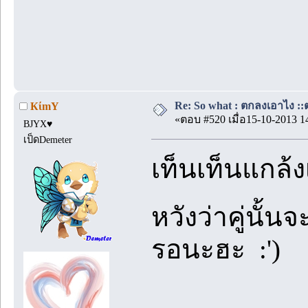
Re: So what : ตกลงเอาไง ::ต
КίmY
«ตอบ #520 เมื่อ15-10-2013 1
BJYX♥
เป็ดDemeter
เท็นเท็นแกล้ง
หวังว่าคู่นั้น
รอนะฮะ :')