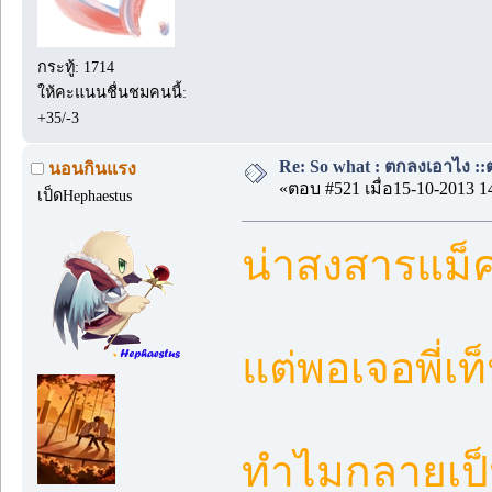
กระทู้: 1714
ให้คะแนนชื่นชมคนนี้:
+35/-3
Re: So what : ตกลงเอาไง ::ต
นอนกินแรง
«ตอบ #521 เมื่อ15-10-2013 1
เป็ดHephaestus
น่าสงสารแม็ค
แต่พอเจอพี่เ
ทำไมกลายเป็