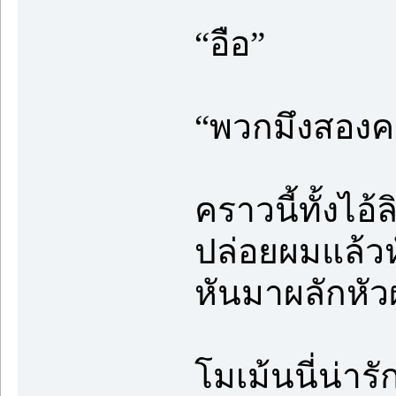
“อือ”
“พวกมึงสองคน
คราวนี้ทั้งไอ
ปล่อยผมแล้วหั
หันมาผลักหัวผ
โมเม้นนี่น่ารั