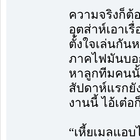
ความจริงก็ต้
อุตส่าห์เอาเร
ตั้งใจเล่นกัน
ภาคไฟมันบอก
หาลูกทีมคนนั
สัปดาห์แรกยัง
งานนี้ ไอ้เต
“เหี้ยเมลแอบ