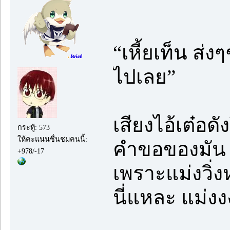
“เหี้ยเท็น ส่งๆ
ไปเลย”
เสียงไอ้เต๋อ
กระทู้: 573
ให้คะแนนชื่นชมคนนี้:
คำขอของมัน ก
+978/-17
เพราะแม่งวิ่
นี่แหละ แม่ง