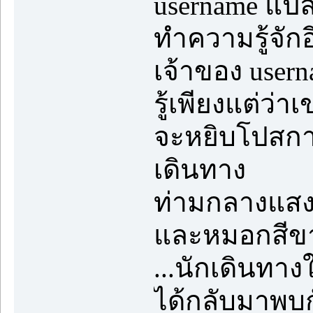
username แปล
ทำความรู้จักอี
เจ้าของ user
รู้เพียงแต่ว
จะหยิบโปสการ
เดินทาง
ท่ามกลางแสงแ
และหมอกสีขา
...นักเดินทาง
ได้กลับมาพบกั