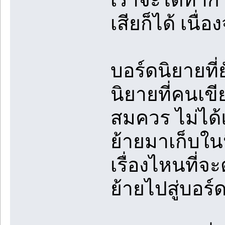
เสียก็ได้ เนื
บอร์ดนิยายที
นิยายที่คนเข
สมควร ไม่ได้แ
ย้ายมาเก็บใน
เรื่องไหนที่จ
ย้ายไปสู่บอร