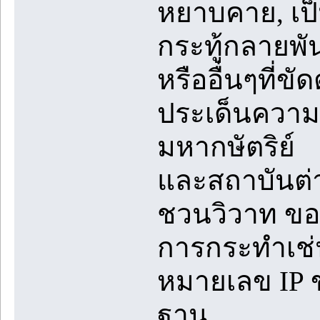
หยาบคาย, เป็น
กระทู้กลายพันธ
หรืออื่นๆที่ข
ประเด็นความข
มหากษัตริย์
และสถาบันต่
ชวนวิวาท ขอ
การกระทำเช่
หมายเลข IP ข
ฐาน