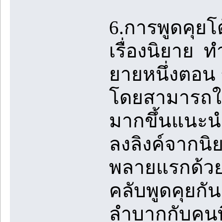
6.การพูดคุย
เรื่องนิยาย 
ยายหนึ่งตอน 
โดยสามารถใช้
มากขึ้นแนะนำใ
ลงลิงค์จากนิ
พลายแรกด้วย
คลับพูดคุยกั
ลำบากกับคนที