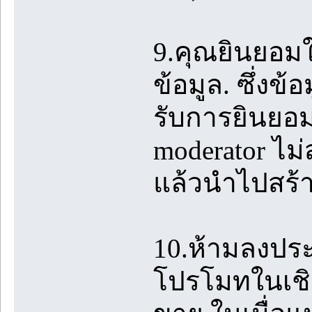
9.คุณยินยอมใ
ข้อมูล. ซึ่งข้
รับการยินยอม
moderator ไม
แล้วนำไปสร้
10.ห้ามลงปร
โปรโมทในเชิง