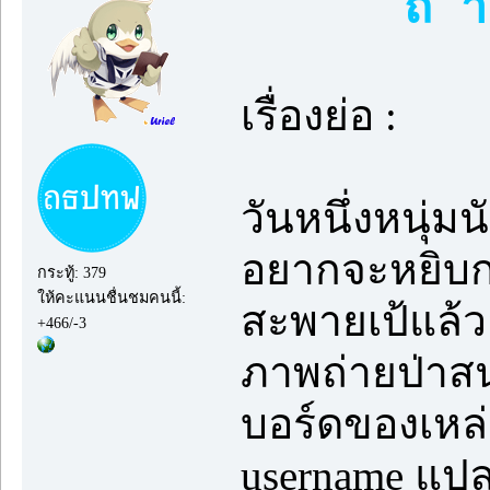
ถ้ 
เรื่องย่อ :
วันหนึ่งหนุ่
อยากจะหยิบกล
กระทู้: 379
ให้คะแนนชื่นชมคนนี้:
สะพายเป้แล้ว
+466/-3
ภาพถ่ายป่าสน
บอร์ดของเหล
username แปล