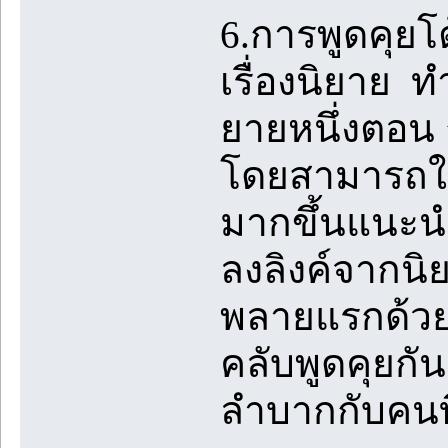
6.การพูดคุย
เรื่องนิยาย 
ยายหนึ่งตอน 
โดยสามารถใช้
มากขึ้นแนะนำใ
ลงลิงค์จากนิ
พลายแรกด้วย
คลับพูดคุยกั
ลำบากกับคนที