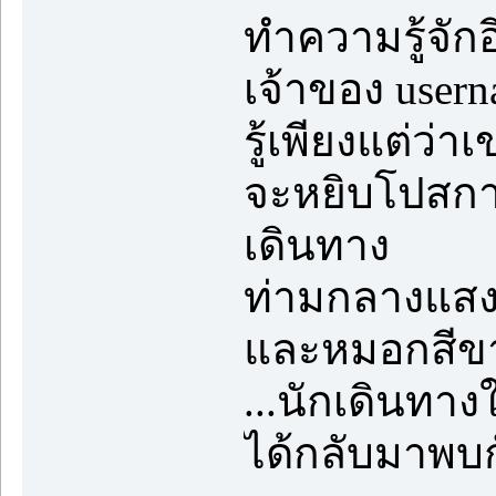
ทำความรู้จักอี
เจ้าของ user
รู้เพียงแต่ว
จะหยิบโปสการ
เดินทาง
ท่ามกลางแสงแ
และหมอกสีขา
...นักเดินทาง
ได้กลับมาพบกั