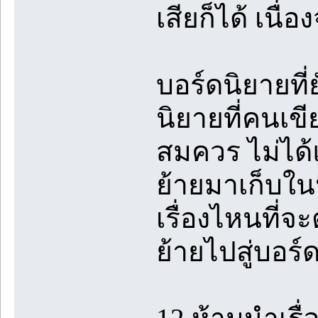
เสียก็ได้ เนื
บอร์ดนิยายที
นิยายที่คนเข
สมควร ไม่ได้แ
ย้ายมาเก็บใน
เรื่องไหนที่จ
ย้ายไปสู่บอร