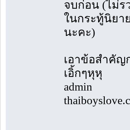
จบก่อน (ไม่ร
ในกระทู้นิยา
นะคะ)
เอาข้อสำคัญก
เอิ้กๆหุหุ
admin
thaiboyslove.