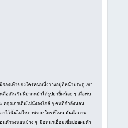
ะมีรองเท้าของใครคนหนึ่งวางอยู่ที่หน้าประตู เขา
ิน ริมฝีปากหยักได้รูปยกยิ้มน้อย ๆ เมื่อพบ
ตฤณกรเดินไปนั่งลงใกล้ ๆ คนที่กำลังนอน
างเอาไว้นั้นไม่ใช่ภาพของใครที่ไหน มันคือภาพ
 ๆ เอนตัวลงนอนข้าง ๆ มือหนาเอื้อมเขี่ยปอยผมดำ