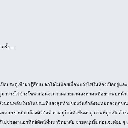
รั้ง....
่เปิดประตูเข้ามารู้สึกแปลกใจไม่น้อยเมื่อพบว่าไฟในห้องเปิดอยู่แล
มาวางไว้ข้างโซฟาก่อนจะกวาดสายตามองหาคนที่อยากพบหน้าเหลือเก
งนอนหลับใหลในขณะที่แสงสุดท้ายของวันกำลังจะหมดลงทุกขณะ 
่อย ๆ หยิบกล้องดิจิตัลที่วางอยู่ใกล้ตัวขึ้นมาดู ภาพที่ถูกเปิดค้
งที่ไปช่วยงานอาทิตย์ทัศน์ที่มหาวิทยาลัย ชายหนุ่มยิ้มก่อนจะค่อย