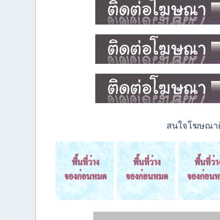
สนใจโฆษณาติด