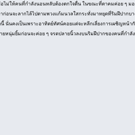
ื่อไม่ให้คนที่กำลังนอนหลับต้องตกใจตื่น ในขณะที่ตาคมค่อย ๆ มอง
ก่อนจะลากไล้ไปตามพวงแก้มนวลใสกระทั่งมาหยุดที่ริมฝีปากบาง
ี้ นั่นคงเป็นเพราะอาทิตย์ทัศน์คอยแต่จะหลีกเลี่ยงการเผชิญหน้า
 ชายหนุ่มยิ้มก่อนจะค่อย ๆ จรดปลายนิ้วลงบนริมฝีปากของคนที่กำล