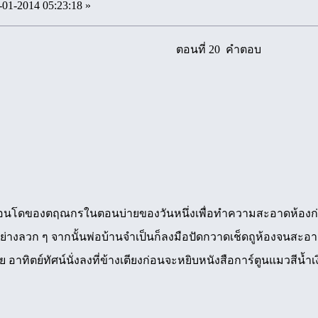
-01-2014 05:23:18 »
ตอนที่ 20 คำตอบ
คอนโดของตฤณกรในตอนบ่ายของวันหนึ่งเพื่อทำความสะอาดห้องก่อนที
่างลวก ๆ จากนั้นพ่อบ้านจำเป็นก็ลงมือปัดกวาดเช็ดถูห้องจนสะอาดเอี่ย
าทิตย์ทัศน์นั่งลงที่ข้างเตียงก่อนจะหยิบหนังสือการ์ตูนแมวสีน้ำเง