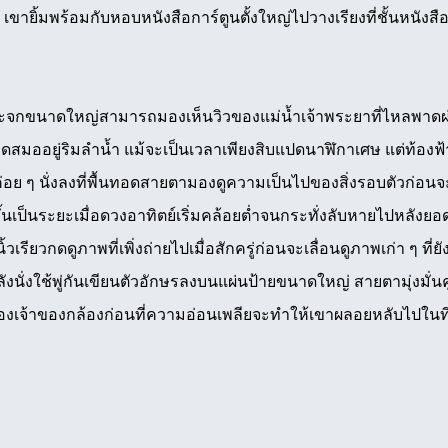
 เขายิ้มพร้อมกับหอบหนังสือการ์ตูนตั้งใหญ่ไปวางเรียงที่ชั้นหนั
งกระจกขนาดใหญ่สามารถมองเห็นวิวของแม่น้ำเจ้าพระยาที่ไหลพาดผ่า
ดสมออยู่ริมลำน้ำ แม้จะเป็นเวลาเพียงสิบแปดนาฬิกาเศษ แต่ท้องฟ
ค่อย ๆ นั่งลงที่พื้นทอดสายตามองดูความเป็นไปของสิ่งรอบตัวก่อน
ขึ้นเป็นระยะเมื่อดวงอาทิตย์เริ่มคล้อยต่ำจนกระทั่งลับหายไปหลังย
รียวกดดูภาพที่เพิ่งถ่ายไปเมื่อสักครู่ก่อนจะเลื่อนดูภาพเก่า ๆ ท
งนั่งใช้พู่กันเขียนตัวอักษรลงบนแผ่นป้ายขนาดใหญ่ สายตามุ่งมั่น
งเจ้าของกล้องก่อนที่ความอ่อนเพลียจะทำให้เขาผลอยหลับไปในที่