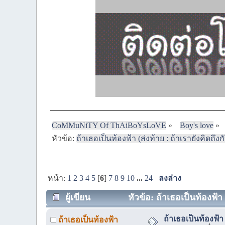
CoMMuNiTY Of ThAiBoYsLoVE
»
Boy's love
»
หัวข้อ:
ถ้าเธอเป็นท้องฟ้า (ส่งท้าย : ถ้าเรายังคิดถึง
หน้า:
1
2
3
4
5
[
6
]
7
8
9
10
...
24
ลงล่าง
ผู้เขียน
หัวข้อ: ถ้าเธอเป็นท้องฟ้า 
ถ้าเธอเป็นท้องฟ้
ถ้าเธอเป็นท้องฟ้า