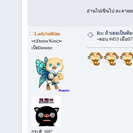
อ่านไปเขินไป ละลาย
Re: ถ้าเธอเป็นท้อ
LadySaiKim
«ตอบ #453 เมื่อ07
▫▪□Dezine'Kim□▪▫
เป็ดDemeter
กระทู้: 1697