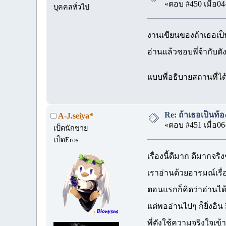
«ตอบ #450 เมื่อ04
บุคคลทั่วไป
งานเขียนของถ้าเธอเป็น
อ่านแล้วชอบพี่จ้ากับต
แบบพี่อธิบายสถานที่ไ
Re: ถ้าเธอเป็นท้อ
A-J.seiya*
«ตอบ #451 เมื่อ06
เป็ดนักขาย
เป็ดEros
เรื่องนี้ดีมาก ดีมากจริง
เราอ่านด้วยอารมณ์เรื่
ตอนแรกก็คิดว่าอ่านได
แต่พออ่านไปๆ ก็ยิ่งอิน ย
พี่ตังใช้ความจริงใจเข้