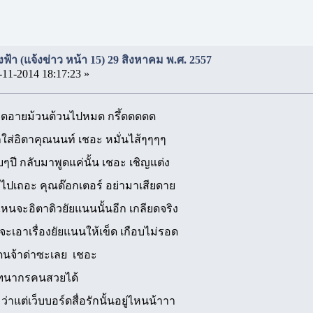
งฟ้า (แจ้งข่าว หน้า 15) 29 สิงหาคม พ.ศ. 2557
-11-2014 18:17:23 »
้มบิดอายม้วนต้วนไปหมด กรึ้ดดดดด
้กใส่อิตาคุณนนท์ เชอะ หมั่นไส้ๆๆๆๆ
บๆปี กลับมาพูดแค่นั้น เชอะ เชิญแต่ง
ตาไปเถอะ คุณด๊อกเตอร์ อย่ามาเสียดาย
ไหนจะอิตาดิวยัยแนนนั้นอีก เกลียดจริง
ะเอาเรื่องยัยแนนให้เข็ด เกือบไม่รอด
โดนจ้าด่าซะเลย เชอะ
ณฑนากรคนสวยได้
ว่าแต่เว็บบอร์ดสื่อรักนั้นอยู่ไหนน้าาา