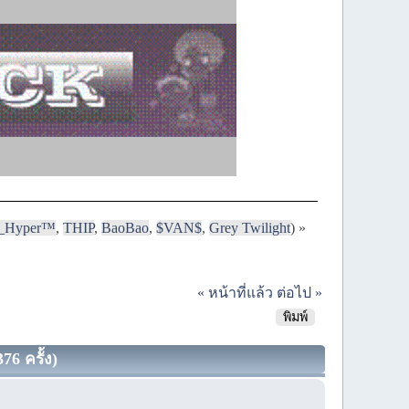
i_Hyper™
,
THIP
,
BaoBao
,
$VAN$
,
Grey Twilight
) »
« หน้าที่แล้ว
ต่อไป »
พิมพ์
76 ครั้ง)