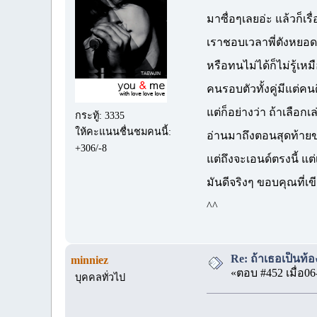
มาซื่อๆเลยอ่ะ แล้วก็เร
เราชอบเวลาพี่ตังหยอด เข
หรือทนไม่ได้ก็ไม่รู้เหม
คนรอบตัวทั้งคู่มีแต่คนด
แต่ก็อย่างว่า ถ้าเลือกเล
กระทู้: 3335
ให้คะแนนชื่นชมคนนี้:
อ่านมาถึงตอนสุดท้าย
+306/-8
แต่ถึงจะเอนด์ตรงนี้ แ
มันดีจริงๆ ขอบคุณที่เข
^^
Re: ถ้าเธอเป็นท้อ
minniez
«ตอบ #452 เมื่อ06
บุคคลทั่วไป