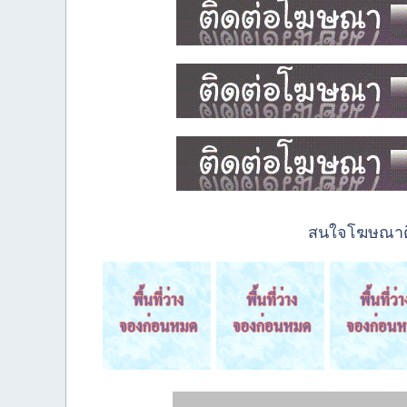
สนใจโฆษณาติด