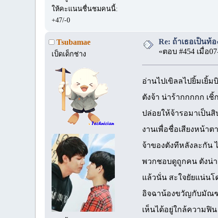
ให้คะแนนชื่นชมคนนี้:
+47/-0
Re: ถ้าเธอเป็นท้อ
Tsubamae
«ตอบ #454 เมื่อ07
เป็ดเด็กช่าง
อ่านไปเขิลลไปยิ้มเยิ
ตังจ้า น่าร้ากกกกก เชิ
ปล่อยให้จ้ารอมาเป็นสิ
งานเพื่อชื่อเสียงหน้า
จ้าของตังทีหลังละกัน 
พวกชอบดูถูกคน ตังน่าจ
แล้วนั่น สะใจยัยแน่น
อิจฉาน้องขวัญกับมั
เห็นได้อยู่ใกล้ความฟิน 