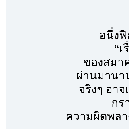
อนึ่งฟ
“เร
ของสมาคม
ผ่านมานา
จริงๆ อาจเ
กรา
ความผิดพลาด