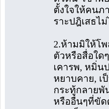
ตั้งใจให้คนภ
ราะปฎิเสธไม่
2.ห้ามมิให้โ
ตัวหรือสื่อใด
เคารพ, หมิ่น
หยาบคาย, เป็น
กระทู้กลายพันธ
หรืออื่นๆที่ข