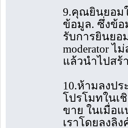
9.คุณยินยอมใ
ข้อมูล. ซึ่งข้
รับการยินยอม
moderator ไม
แล้วนำไปสร้
10.ห้ามลงปร
โปรโมทในเชิง
ขาย ในเมื่อแ
เราโดยลงลิงค