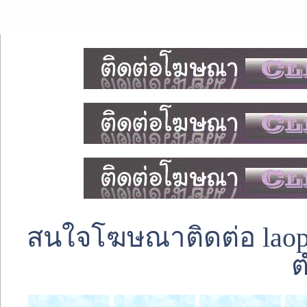
สนใจโฆษณาติดต่อ laoped
ต