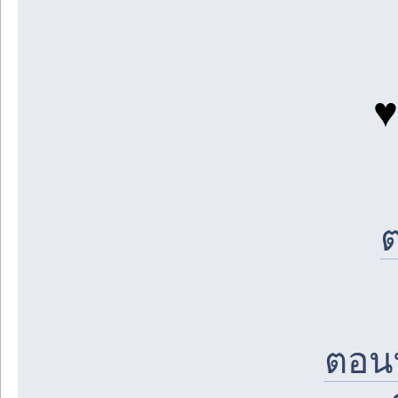
♥
ต
ตอนท