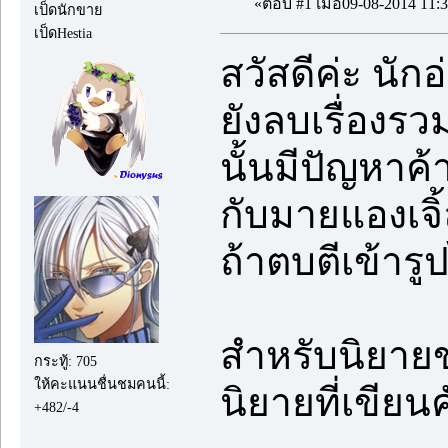
«ตอบ #1 เมื่อ09-08-2014 11:3
เป็ดนักขาย
เป็ดHestia
สวัสดีค่ะ นั
ยังลบเรื่องรว
นั้นมีปัญหาค้า
กับมายแองเจิ้ล
ถ้าตบตีเข้ารู
สำหรับนิยาย
กระทู้: 705
ให้คะแนนชื่นชมคนนี้:
นิยายที่เขียน
+482/-4