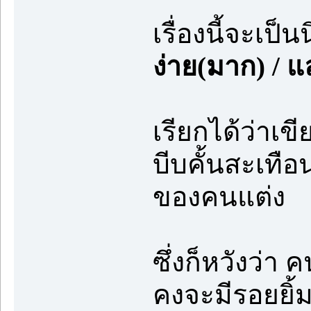
เรื่องนี้จะเป็น
ง่าย(มาก) / แ
เรียกได้ว่าเข
บีบคั้นสะเทือ
ของคนแต่ง
ซึ่งก็หวังว่า ค
คงจะมีรอยยิ้