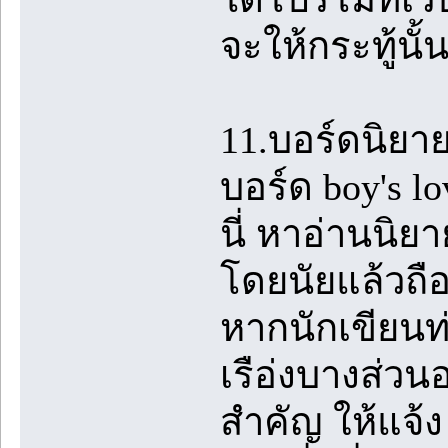
จะให้กระทู้นั้
11.บอร์ดนิยา
บอร์ด boy's lo
นี่ หาอ่านนิย
โดยนัยแล้วถื
หากนักเขียนท่
เรือ่งบางส่ว
สำคัญ ให้แจ้ง