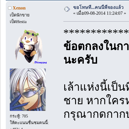
ขอโทษที...คนนี้พี่จองแล้ว
Xenon
« เมื่อ09-08-2014 11:24:07 »
เป็ดนักขาย
เป็ดHestia
************
ข้อตกลงในการ
นะครับ
เล้าแห่งนี้เป็
ชาย หากใครห
กรุณากดกากบ
กระทู้: 705
ให้คะแนนชื่นชมคนนี้: