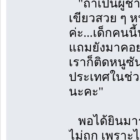
"ถ้าเป็นผู้ช
เขียวสวย ๆ หน
ค่ะ...เด็กคนน
แถมยังมาคอยเ
เราก็ติดหนูซั
ประเทศในช่วง
นะคะ"
พอได้ยินมารดา
ไม่ถูก เพราะ