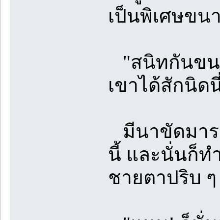
เป็นพิเศษขนา
"สนิทกันขนาด
เขาได้สักนิดนี
มีนาขัดมารดา
นี้ และนั่นก
ชายตาปริบ ๆ