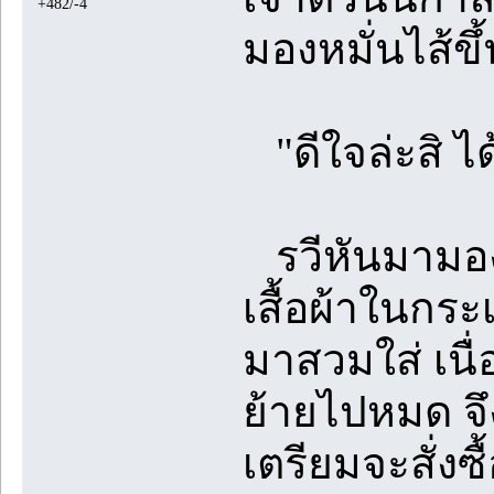
+482/-4
มองหมั่นไส้ข
"ดีใจล่ะสิ ไ
รวีหันมามองเ
เสื้อผ้าในกระ
มาสวมใส่ เนื่
ย้ายไปหมด จึงเ
เตรียมจะสั่งซื