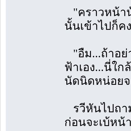
"คราวหน้าน้
นั้นเข้าไปก็ค
"อืม...ถ้าอย
ฟ้าเอง...นี่ใก
นัดนิดหน่อย
รวีหันไปถามเ
ก่อนจะเบ้หน้า