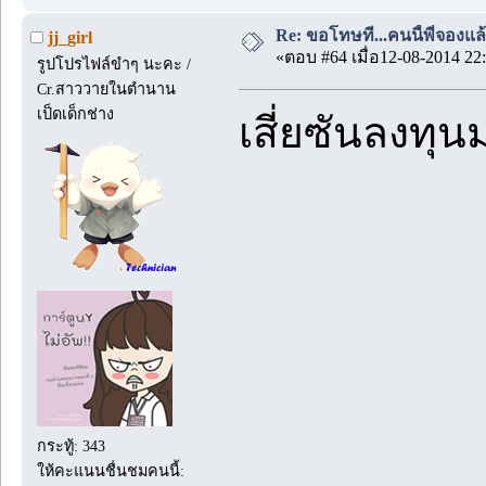
Re: ขอโทษที...คนนี้พี่จองแล้ว
jj_girl
«ตอบ #64 เมื่อ12-08-2014 22:
รูปโปรไฟล์ขำๆ นะคะ /
Cr.สาววายในตำนาน
เป็ดเด็กช่าง
เสี่ยซันลงทุ
กระทู้: 343
ให้คะแนนชื่นชมคนนี้: