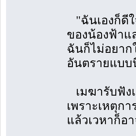
"ฉันเองก็ดีใ
ของน้องฟ้าแล
ฉันก็ไม่อยากใ
อันตรายแบบนี
เมฆารับฟังแล
เพราะเหตุการณ
แล้วเวหาก็อาจ