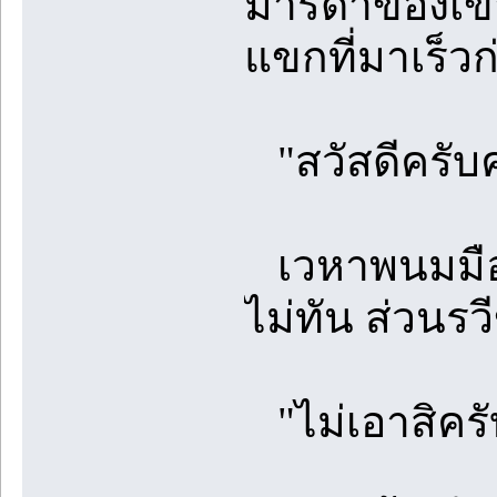
มารดาของเขาอย
แขกที่มาเร็
"สวัสดีครับ
เวหาพนมมือไห
ไม่ทัน ส่วนรว
"ไม่เอาสิครับ