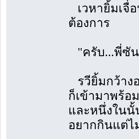
เวหายิ้มเจื่อ
ต้องการ
"ครับ...พี่ซัน
รวียิ้มกว้าง
ก็เข้ามาพร้
และหนึ่งในนั
อยากกินแต่ไม่