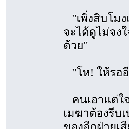
"เพิ่งสิบโมง
จะได้ดูไม่จง
ด้วย"
"โห! ให้รออีก
คนเอาแต่ใจเ
เมฆาต้องรีบเป
ของอีกฝ่ายเส