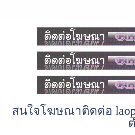
สนใจโฆษณาติดต่อ laoped
ต