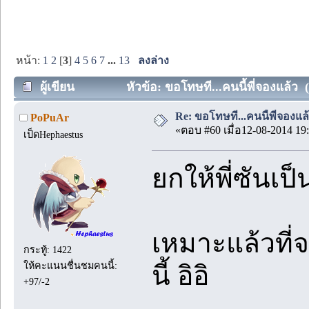
หน้า:
1
2
[
3
]
4
5
6
7
...
13
ลงล่าง
ผู้เขียน
หัวข้อ: ขอโทษที...คนนี้พี่จองแล้ว (
Re: ขอโทษที...คนนี้พี่จองแล้ว
PoPuAr
«ตอบ #60 เมื่อ12-08-2014 19:
เป็ดHephaestus
ยกให้พี่ซันเป็
เหมาะแล้วที่
กระทู้: 1422
ให้คะแนนชื่นชมคนนี้:
นี้ อิอิ
+97/-2