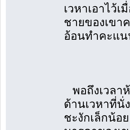
เวหาเอาไว้เมื่
ชายของเขาคง
อ้อนทำคะแนนข
พอถึงเวลาห้า
ด้านเวหาที่นั
ชะงักเล็กน้อ