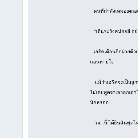
คนที่กำลังเหม่อเผลอเด
“เดินระวังหน่อยสิ อย
เอริคเตือนอีกฝ่ายด้ว
ถอนหายใจ
แม้ว่าเอริคจะเป็นลูก
ไม่เคยพูดจาเอาอกเอาใจ
นักหรอก
“เจ...นี่ ได้ยินฉันพูด