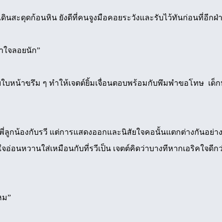
ินสะดุดก้อนหิน ยังดีที่คนจูงมือคอยระวังและรับไว้ทันก่อนที่อีกฝ่
่าใจลอยนัก”
ยใบหน้าขรึม ๆ ทำให้เจตต์ยิ้มเจื่อนตอบพร้อมกับพึมพำขอโทษ เด็ก
พี่ลูกน้องกับรวี แต่การแสดงออกและนิสัยใจคอนั้นแตกต่างกันอย่าง
อ่อนหวานใส่เหมือนกับที่รวีเป็น เจตต์คิดว่าบางทีหากเอริคใจดีกว
ไหม”