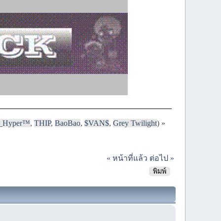
i_Hyper™
,
THIP
,
BaoBao
,
$VAN$
,
Grey Twilight
) »
« หน้าที่แล้ว
ต่อไป »
พิมพ์