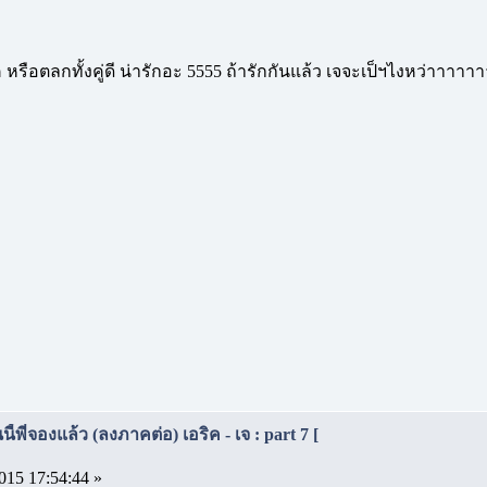
หรือตลกทั้งคู่ดี น่ารักอะ 5555 ถ้ารักกันแล้ว เจจะเป็ฯไงหว่าาาา
้พี่จองแล้ว (ลงภาคต่อ) เอริค - เจ : part 7 [
015 17:54:44 »