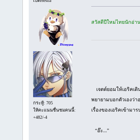
เป็ดHestia
สวัสดีปีใหม่ไทยนักอ่า
เจตต์ยอมให้เอริคเดินจ
พยายามบอกตัวเองว่าอากา
กระทู้: 705
เรื่องของเอริคเข้าม
ให้คะแนนชื่นชมคนนี้:
+482/-4
“อ๊ะ...”