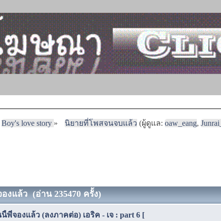
Boy's love story
»
นิยายที่โพสจนจบแล้ว
(ผู้ดูแล:
oaw_eang
,
Junra
จองแล้ว (อ่าน 235470 ครั้ง)
้พี่จองแล้ว (ลงภาคต่อ) เอริค - เจ : part 6 [