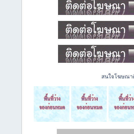
สนใจโฆษณาติด