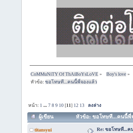
CoMMuNiTY Of ThAiBoYsLoVE
»
Boy's love
»
หัวข้อ:
ขอโทษที...คนนี้พี่จองแล้ว
หน้า:
1
...
7
8
9
10
[
11
]
12
13
ลงล่าง
ผู้เขียน
หัวข้อ: ขอโทษที...คนนี้พี่
Re: ขอโทษที...คนนี
titansyui