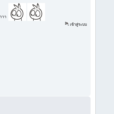
าาาาา
เข้าสู่ระบบ