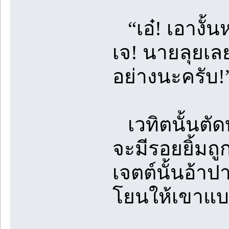
“เอ๋! เอางั้น
เจ! นายลุยเล
อย่างนะครับ!
เวทิตนั้นตัดบ
จะมีรอยยิ้มถ
เจตต์นั้นอ้าป
โยนให้เขาแบบ