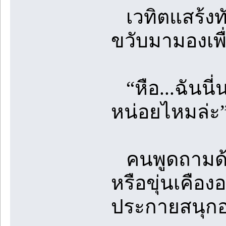
เวทิตแสร้งท
ขวับมามองเพื
“หือ...ฉันนี
หน่อยไหมล่ะ
คนพูดถามด้วยน
หรือขุ่นเคือง
ประกายสนุกอย