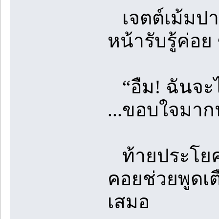
เจตต์เม้มปาก
หน้ารับรู้ค่อย
“อืม! ฉันจะไ
...ขอบใจมาก
ท้ายประโยคเด
คอยช่วยพูดเต
เสมอ