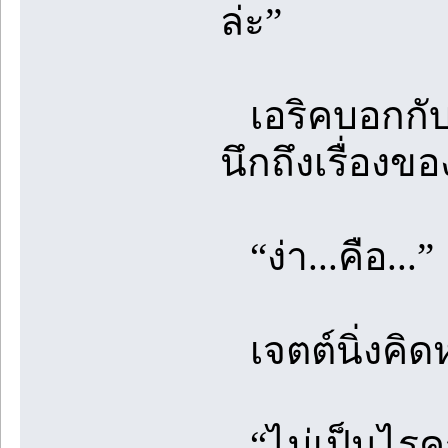
ล่ะ”
เอริคบอกกับเจ
นึกถึงเรื่องข
“ง่า...คือ...”
เจตต์นิ่งคิด
“ไม่เป็นไรครั