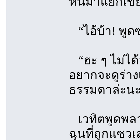
หันมาแยกเขี้
“ไอ้บ้า! พูด
“ฮะ ๆ ไม่ได้
อยากจะดูร่างเ
ธรรมดาล่ะนะ 
เวทิตพูดพลาง
ฉุนที่ถูกแซวเ