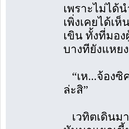
เพราะไม่ได้นำ
เพิ่งเคยได้เ
เขิน ทั้งที่มอ
บางทียังแหยง
“เห...จ้องซ
ล่ะสิ”
เวทิตเดินมา