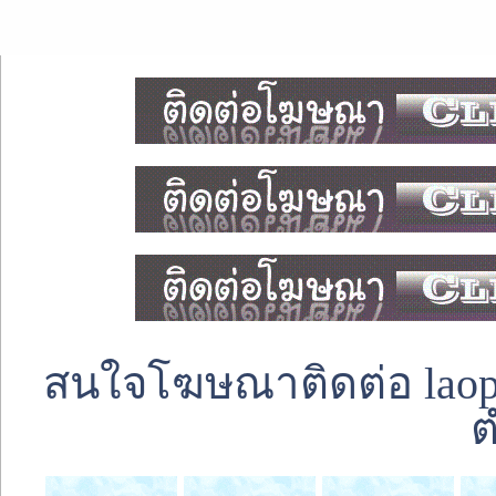
สนใจโฆษณาติดต่อ laoped
ต