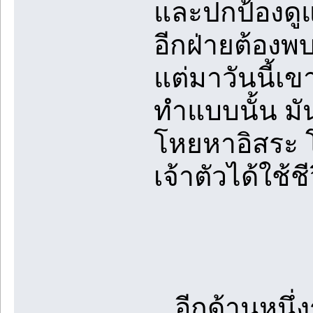
และปกป้องดู
อีกฝ่ายต้องพ
แต่มาวันนี้เข
ทำแบบนั้น ม
โหยหาอิสระ โ
เจ้าตัวได้ใช้
อีกด้านหนึ่งร