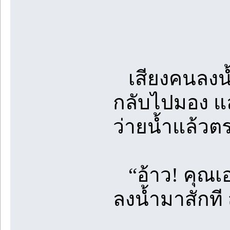
เสียงคนลงน้ำ
กลับไปมอง แล้ว
ว่ายน้ำแล้วต
“อ้าว! คุณเอร
ลงน้ำมาสักที