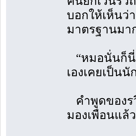
คนยกเว้นรวีถ
บอกให้เห็นว่า
มาตรฐานมาก
“หมอนั่นก็นี่
เองเคยเป็นนั
คำพูดของรวีท
มองเพื่อนแล