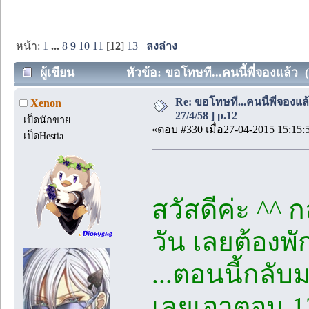
หน้า:
1
...
8
9
10
11
[
12
]
13
ลงล่าง
ผู้เขียน
หัวข้อ: ขอโทษที...คนนี้พี่จองแล้ว (
Re: ขอโทษที...คนนี้พี่จองแล้ว
Xenon
27/4/58 ] p.12
เป็ดนักขาย
«ตอบ #330 เมื่อ27-04-2015 15:15:
เป็ดHestia
สวัสดีค่ะ ^^
วัน เลยต้องพ
...ตอนนี้กลั
เลยเอาตอน 12