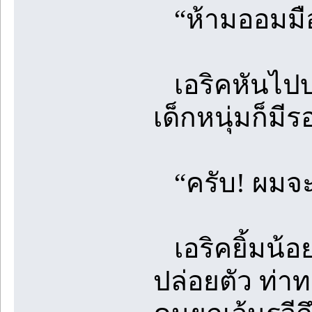
“ห้ามออมมือก
เอริคหันไปบอก
เด็กหนุ่มก็มีร
“ครับ! ผมจะว
เอริคยิ้มน้
ปล่อยตัว ท่า