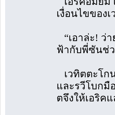
เอริคอมยิ้ม เ
เงื่อนไขของเ
“เอาล่ะ! ว่า
ฟ้ากับพี่ซันช
เวทิตตะโกนบอ
และรวีโบกมือแ
ตจึงให้เอริคแ