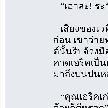
“เอาล่ะ! ระวั
เสียงของเวท
ก่อน เขาว่ายท
ต์นั้นรีบจ้วง
คาดเอริคเป็นฝ่
มาถึงบ่นปนห
“คุณเอริคเก่งจั
ด้วยก็ดีหรอก