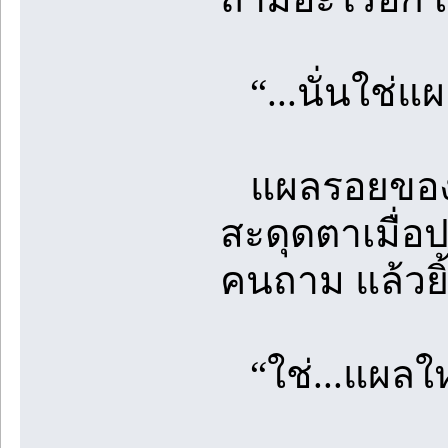
“...นั่นใช่แผ
แผลรอยของมี
สะดุดตาเมื่อ
คนถาม แล้วยิ
“ใช่...แผลใ