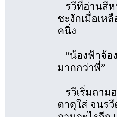
รวีที่อ่านสีห
ชะงักเมื่อเหล
คนิ่ง
“น้องฟ้าจ้อง
มากกว่าพี่”
รวีเริ่มถาม
ตาดุใส่ จนรวีต
ถามอะไรอีก เ