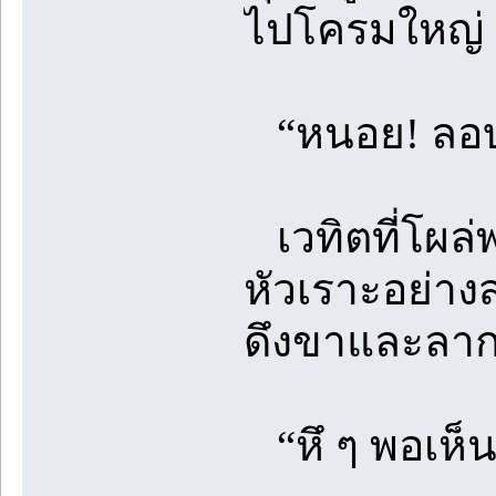
ไปโครมใหญ่
“หนอย! ลอบโจ
เวทิตที่โผล
หัวเราะอย่างส
ดึงขาและลาก
“หึ ๆ พอเห็น