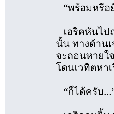
“พร้อมหรือยัง
เอริคหันไปถา
นั้น ทางด้านเจ
จะถอนหายใจเ
โดนเวทิตหาเรื
“ก็ได้ครับ...