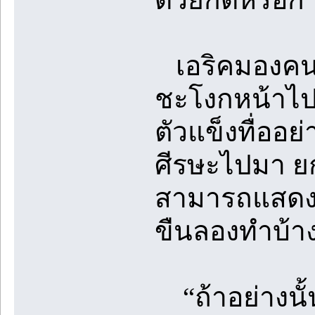
เอริคมองคนที่
ชะโงกหน้าไปห
ตัวแข็งทื่ออย
ศีรษะไปมา ยกเ
สามารถแสดงค
ขืนลองทำบ้า
“ถ้าอย่างนั