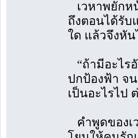
เวหาพยักหน้
ถึงตอนได้รับแ
ใด แล้วจึงห
“ถ้ามีอะไรอัน
ปกป้องฟ้า จนล
เป็นอะไรไป ต
คำพูดของเวหาทำ
โยนให้คนรักแ