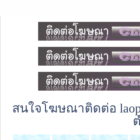
สนใจโฆษณาติดต่อ laoped
ต