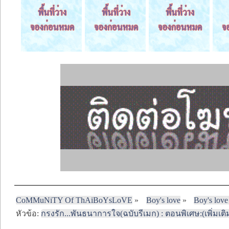
CoMMuNiTY Of ThAiBoYsLoVE
»
Boy's love
»
Boy's love
หัวข้อ:
กรงรัก...พันธนาการใจ(ฉบับรีเมก) : ตอนพิเศษ:(เพิ่มเติ