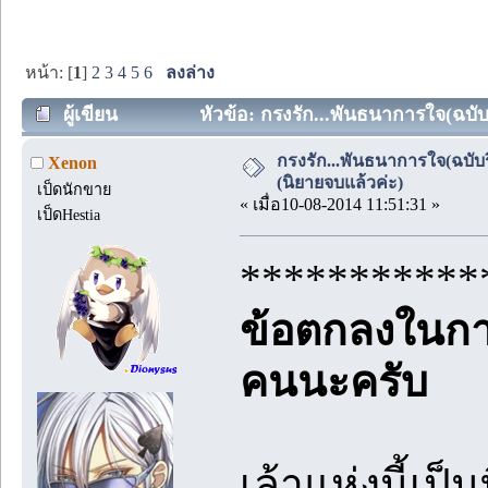
หน้า: [
1
]
2
3
4
5
6
ลงล่าง
ผู้เขียน
หัวข้อ: กรงรัก...พันธนาการใจ(ฉบับร
กรงรัก...พันธนาการใจ(ฉบับรี
Xenon
(นิยายจบแล้วค่ะ)
เป็ดนักขาย
« เมื่อ10-08-2014 11:51:31 »
เป็ดHestia
***********
ข้อตกลงในการ
คนนะครับ
เล้าแห่งนี้เป็