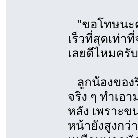
"ขอโทษนะครับ
เร็วที่สุดเท่า
เลยดีไหมครับ
ลูกน้องของริ
จริง ๆ ทำเอา
หลัง เพราะขน
หน้ายังสูงกว่