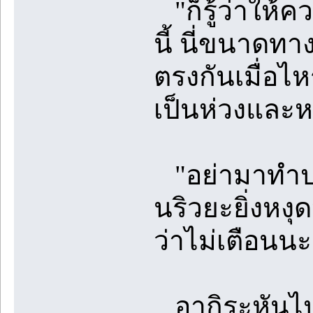
"ก็รู้ว่าให้ค
นี้ นี่ขนาดทา
ตรงกันเมื่อไ
เป็นห่วงและ
"อย่ามาทำปาก
นริวยะยิ่งหงุ
ว่าไม่เตือนนะ
อากิระหันไปม