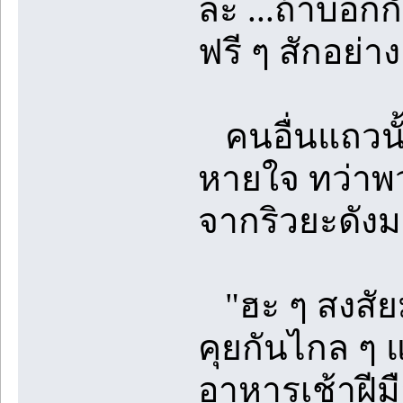
ล่ะ ...ถ้าบอก
ฟรี ๆ สักอย่าง
คนอื่นแถวนั
หายใจ ทว่าพว
จากริวยะดัง
"ฮะ ๆ สงสัยมา
คุยกันไกล ๆ 
อาหารเช้าฝีม