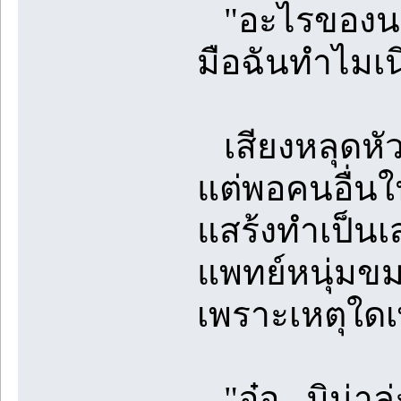
"อะไรของนาย
มือฉันทำไมเนี
เสียงหลุดหัว
แต่พอคนอื่นใ
แสร้งทำเป็นเส
แพทย์หนุ่มขม
เพราะเหตุใด
"อ๋อ...มิน่า