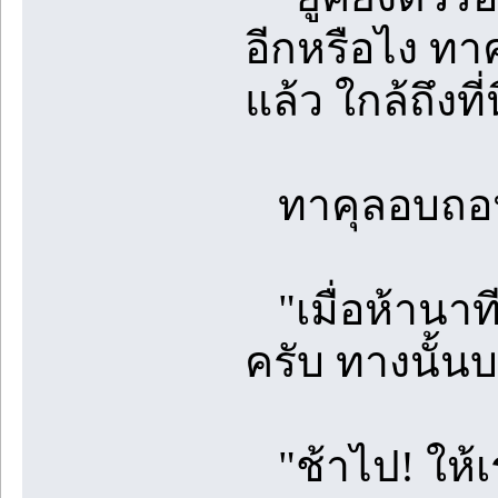
อีกหรือไง ทา
แล้ว ใกล้ถึงที่
ทาคุลอบถอ
"เมื่อห้านาท
ครับ ทางนั้นบ
"ช้าไป! ให้เร