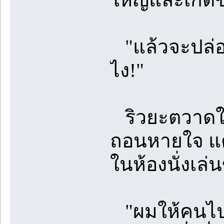
"แล้วจะปล่อย
ไง!"
ริวยะตวาดใส
ถอนหายใจ แต่ย
ในห้องนั่งเล่
"ผมให้คนไปร