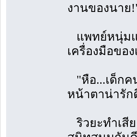
งานของนาย!
แพทย์หนุ่มแสร
เครื่องมือของ
"หือ...เด็กคน
หน้าตาน่ารักดี
ริวยะทำเสียง