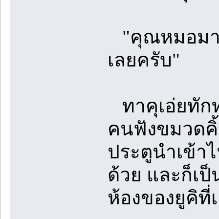
"คุณหมอมานา
เลยครับ"
ทาคุเอ่ยทักทา
คนฟังขมวดคิ้ว
ประตูนำเข้าไ
ด้วย และก็เป็
ห้องของยูคิท