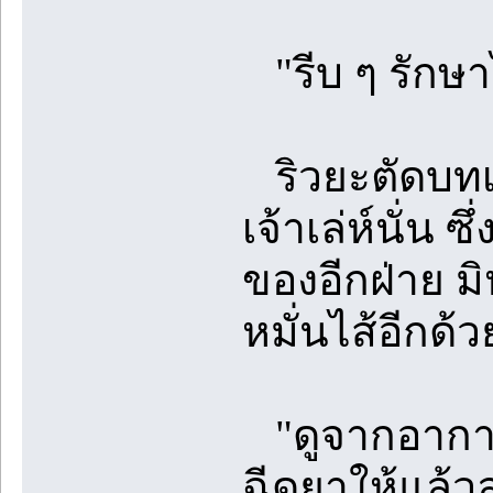
"รีบ ๆ รักษา
ริวยะตัดบทเ
เจ้าเล่ห์นั่น
ของอีกฝ่าย ม
หมั่นไส้อีกด้ว
"ดูจากอาการแ
ฉีดยาให้แล้วล