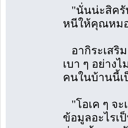
"นั่นน่ะสิครั
หนีให้คุณหม
อากิระเสริมต
เบา ๆ อย่างไม
คนในบ้านนี้เป
"โอเค ๆ จะเชื
ข้อมูลอะไรเป