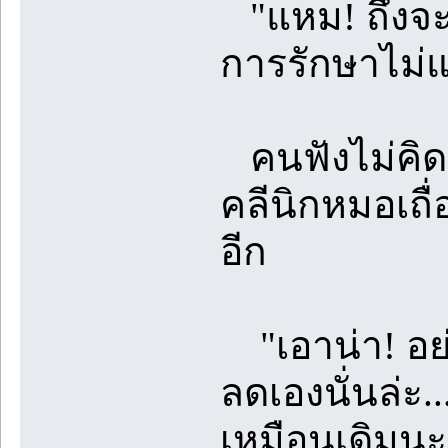
"แหม! ถึงจะเป
การรักษาไม่
คนฟังไม่คิดจะ
คลีนิกหมอเถื
อีก
"เอาน่า! อย่า
ลดเองนั่นล่ะ..
เหมือนเดิมนะ