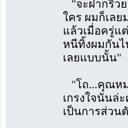
"จะฝากริวยะ ก
ใคร ผมก็เลย
แล้วเมื่อครู่แ
หนีทิ้งผมกัน
เลยแบบนั้น"
"โถ...คุณหมอล
เกรงใจนั่นล่
เป็นการส่วนตั