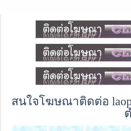
สนใจโฆษณาติดต่อ laoped
ต