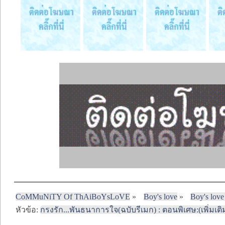
CoMMuNiTY Of ThAiBoYsLoVE
»
Boy's love
»
Boy's love
หัวข้อ:
กรงรัก...พันธนาการใจ(ฉบับรีเมก) : ตอนพิเศษ:(เพิ่มเติ