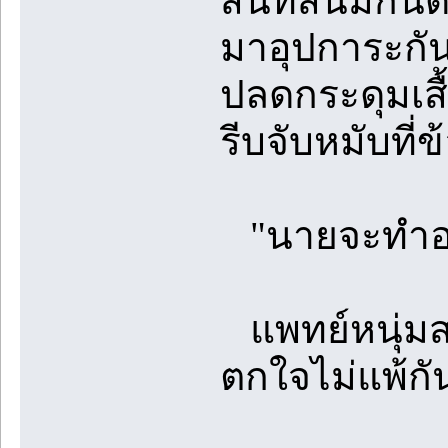
สนิทสนมกันดีข
มาอุปการะกัน
ปลดกระดุมเสื้
รีบจับหมับที่
"นายจะทำอะ
แพทย์หนุ่มสะ
ตกใจไม่แพ้กั