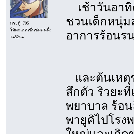
เช้าวันอาทิตย
ชวนเด็กหนุ่มส
กระทู้: 705
ให้คะแนนชื่นชมคนนี้:
อาการร้อนรน
+482/-4
และต้นเหตุของเ
สึกตัว ริวยะ
พยาบาล ร้อนถ
พายูคิไปโรงพ
ใหญ่และเกิดข