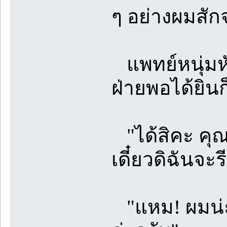
ๆ อย่างผมสั
แพทย์หนุ่มหั
ฝ่ายพอได้ยินก็
"ได้สิคะ คุ
เดี๋ยวดิฉันจะร
"แหม! ผมน่ะถ้