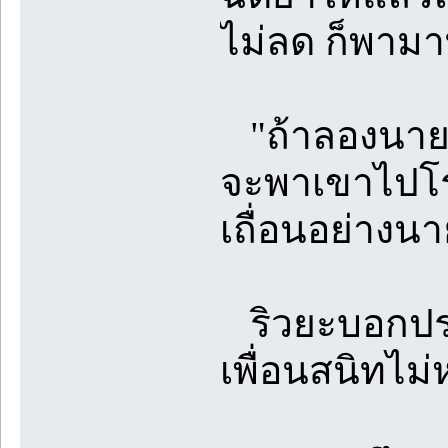
ไม่ลด ก็พามาที
"ถ้าลองนายฉี
จะพาเขาไปโร
เถื่อนอย่างนา
ริวยะบอกประ
เพื่อนสนิทไม