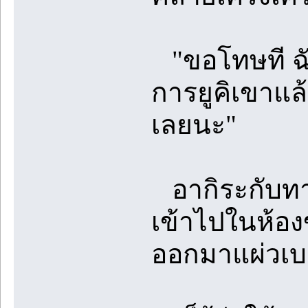
"ขอโทษที ฉัน
การยูคิเขาแล้
เลยนะ"
อากิระกับทาคุ
เข้าไปในห้อง
ออกมาแผ่วเบ