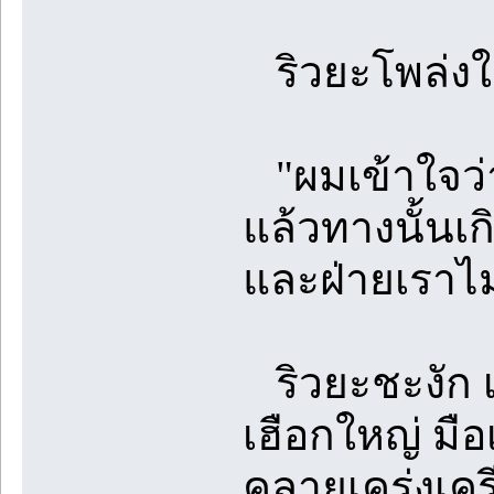
ริวยะโพล่งใส่
"ผมเข้าใจว่าท
แล้วทางนั้นเกิ
และฝ่ายเราไม
ริวยะชะงัก
เฮือกใหญ่ มือ
คลายเคร่งเค