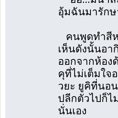
อุ้มฉันมารัก
คนพูดทำสีหน้
เห็นดังนั้นอา
ออกจากห้องด้
คุที่ไม่เต็มใ
วยะ ยูคิที่นอ
ปลีกตัวไปก็ไม่
นั่นเอง