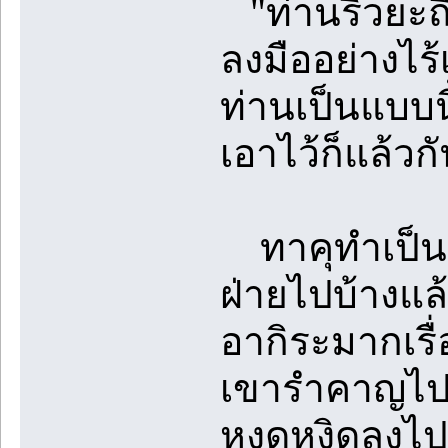
"ท่านริวยะถึ
ลงมืออย่างไร้
ท่านเป็นแบบน
เอาไว้ก็แล้วก
ทาคุทำเป็นนิ
ฝ่ายไปบ้างแล้
อากิระมากเรื
เขารำคาญไปต
หงุดหงิดลงไป