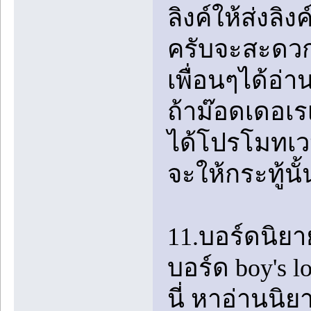
ลิงค์ให้ส่งลิ
ครับจะสะดวก
เพื่อนๆได้อ่
ถ้าม๊อดเดอเร
ได้โปรโมทเวป
จะให้กระทู้นั
11.บอร์ดนิยา
บอร์ด boy's l
นี่ หาอ่านนิย