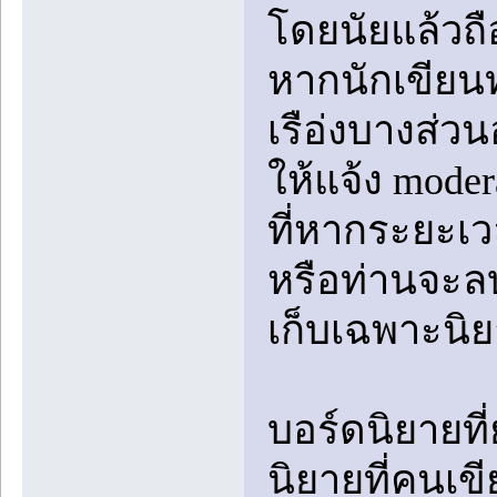
โดยนัยแล้วถ
หากนักเขียนท
เรือ่งบางส่
ให้แจ้ง moder
ที่หากระยะเว
หรือท่านจะลบน
เก็บเฉพาะนิย
บอร์ดนิยายที
นิยายที่คนเข