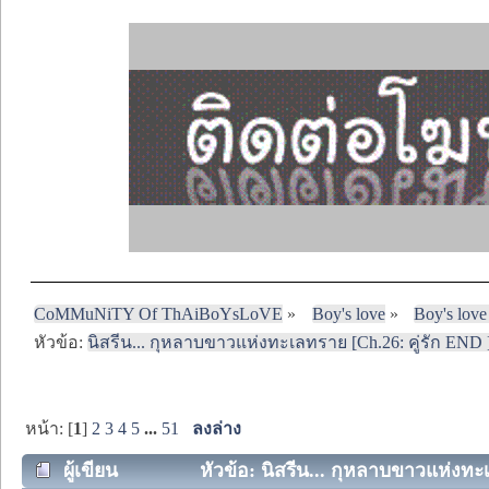
CoMMuNiTY Of ThAiBoYsLoVE
»
Boy's love
»
Boy's love
หัวข้อ:
นิสรีน... กุหลาบขาวแห่งทะเลทราย [Ch.26: คู่รัก END 
หน้า: [
1
]
2
3
4
5
...
51
ลงล่าง
ผู้เขียน
หัวข้อ: นิสรีน... กุหลาบขาวแห่งทะเ