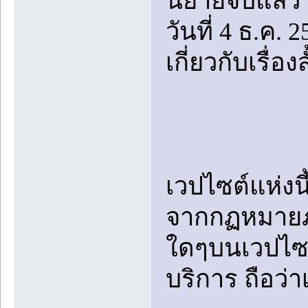
นิยายจบแล้ว
วันที่ 4 ธ.ค. 
เกี่ยวกับเรื่
เวปไซต์แห่งน
จากกฏหมายภา
ใดๆบนเวปไซต์
บริการ ถือว่