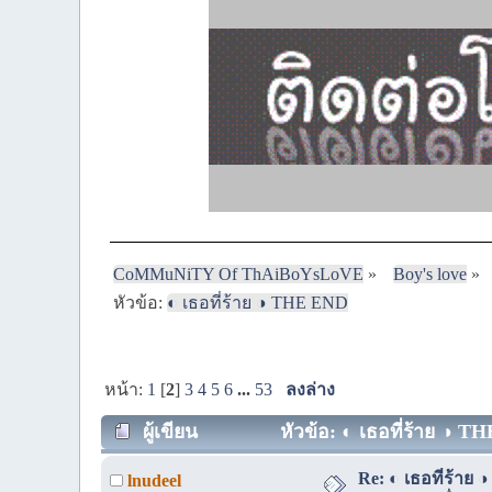
CoMMuNiTY Of ThAiBoYsLoVE
»
Boy's love
»
หัวข้อ:
◐ เธอที่ร้าย ◑ THE END
หน้า:
1
[
2
]
3
4
5
6
...
53
ลงล่าง
ผู้เขียน
หัวข้อ: ◐ เธอที่ร้าย ◑ T
Re: ◐ เธอที่ร้าย 
lnudeel