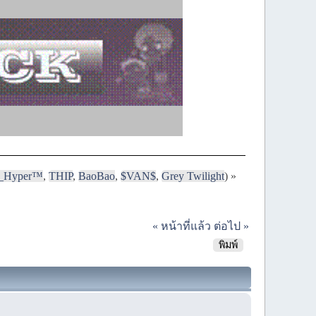
i_Hyper™
,
THIP
,
BaoBao
,
$VAN$
,
Grey Twilight
) »
« หน้าที่แล้ว
ต่อไป »
พิมพ์