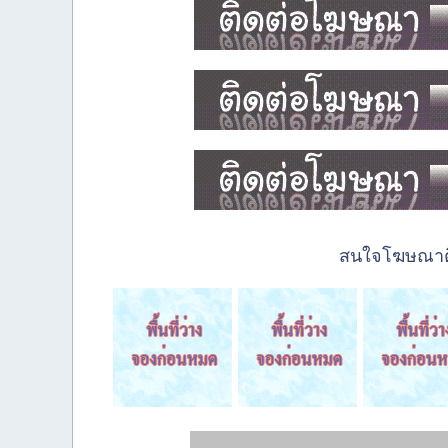
สนใจโฆษณาติด