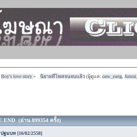
Boy's love story
»
นิยายที่โพสจนจบแล้ว
(ผู้ดูแล:
oaw_eang
,
Junra
HE END (อ่าน 899354 ครั้ง)
◑ ปฐมบท [16/02/2558]