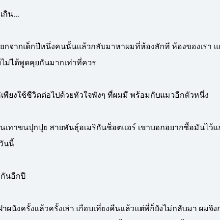
กิน...
แยกจากเด็กปีหนึ่งคนนั้นแล้วกลับมาหาผมที่ห้องสักที ห้องของเรา แต่
ไม่ได้พูดคุยกันมากเท่าที่ควร
ค่เพียงใช้ชีวิตต่อไปด้วยหัวใจพังๆ ที่ผมมี พร้อมกับแมวอีกตัวหนึ่ง
ทาขนปุกปุย สายพันธุ์อเมริกันช็อตแฮร์ เขาบอกอยากซื้อมันไว้แก้เ
วันนี้
กันอีกปี
ังครั้งแล้วครั้งเล่า เกือบเที่ยงคืนแล้วแต่พี่ก็ยังไม่กลับมา ผมจึ