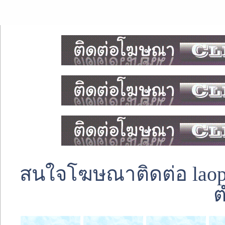
สนใจโฆษณาติดต่อ laoped
ต