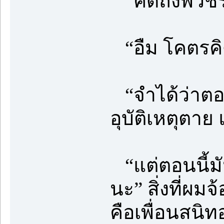
“คิดถึงพี่วั
“อืม โคตรคิ
“จำได้ว่าตอ
อุบัติเหตุตาย 
“แต่ตอนนี้มัน
นะ” สิ่งที่ผมจ
คือเพื่อนสนิทอ