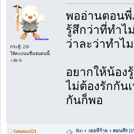
พออ่านตอนพี
รู้สึกว่าที่ทำ
ว่าละว่าทำไ
กระทู้: 220
ให้คะแนนชื่นชมคนนี้:
+38/-0
อยากให้น้องรู
ไม่ต้องรักกัน
กันก็พอ
Re: ◐ เธอที่ร้าย ◑ ตอนที่9 [
Satanza321