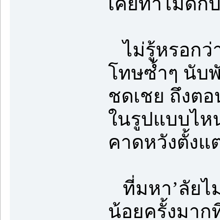
เคยทำไม่ดีกั
ไม่รู้หรอกว
โทษซ้ำๆ นับพั
ชดเชย ถึงตอน
ในรูปแบบไหนผ
คาดหวังตั้งแ
ที่มหา’ลัยไม
น้อยครั้งมากที