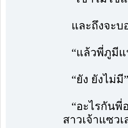
และถึงจะบอกห
“แล้วพี่ภูมี
“ยัง ยังไม่มี
“อะไรกันพี่อ
สาวเจ้าแซวเ