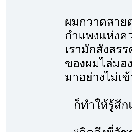
ผมกวาดสายตา
กำแพงแห่งควา
เรามักสังสรร
ของผมไล่มองไ
มาอย่างไม่เข
ก็ทำให้รู้สึก