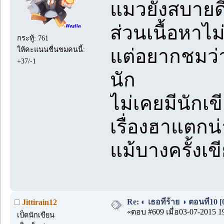
แมวยังสบายดี
ส่วนเนื้อหาไ
กระทู้: 761
ให้คะแนนชื่นชมคนนี้:
แต่อยากชมว่า 
+37/-1
นัก
ไม่เคยมีนักเ
เรื่องฮาแตกน่
แม้บางครั้งเ
Re: ◐ เธอที่ร้าย ◑ ตอนที่10 
Jittirain12
«ตอบ #609 เมื่อ03-07-2015 1
เป็ดนักเขียน