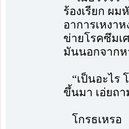
ร้องเรียก ผม
อาการเหงาหงอ
ข่ายโรคซึมเศ
มันนอกจากหา
“เป็นอะไร โก
ขึ้นมา เอ่ยถ
โกรธเหรอ