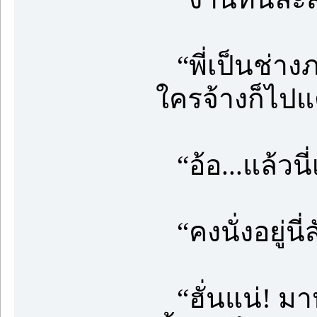
“พี่เป็นช่าง
ใครจ้างก็ไปแต
“อ้อ...แล้วนี
“คงนั่งอยู่นี
“ฮั่นแน่! มา