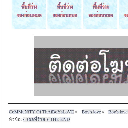
CoMMuNiTY Of ThAiBoYsLoVE
»
Boy's love
»
Boy's love
หัวข้อ:
◐ เธอที่ร้าย ◑ THE END