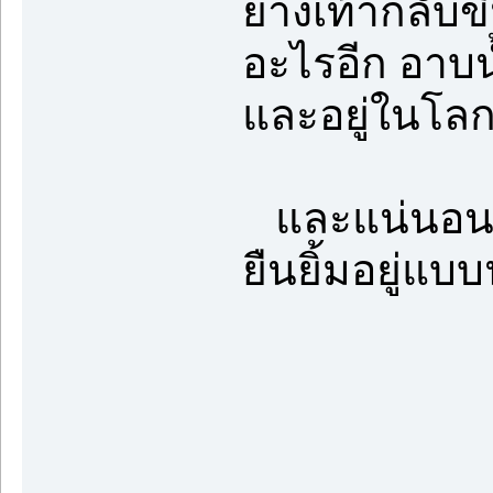
ย่างเท้ากลับ
อะไรอีก อาบน
และอยู่ในโลกข
และแน่นอนใน
ยืนยิ้มอยู่แบบ