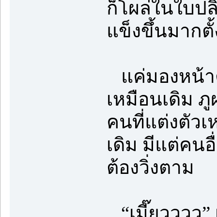
ก็โผล่ในใบปล
แข็งขึ้นมากตั
แค่มองหน้าตั
เหมือนเดิม ภูผ
คนที่แต่งตัว
เดิม มีแต่คนอื
ต้องวิ่งตาม
“เมี๊ยวววว” 