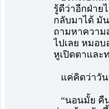
รู้ดีว่าอีกฝ่
กลับมาได้ มั
ถามหาความสุขใ
ไปเลย หมอบอ
หูเปิดตาและ
แค่คิดว่าวัน
“นอนมั้ย คื