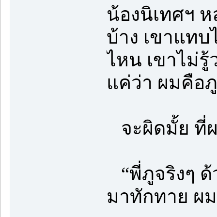
น้องนิเทศฯ 
บ้าง เขาแทบไ
ไหน เขาไม่รู
แค่ว่า ผมคือภู
จะผิดมั้ย ที
“พี่ภูจริงๆ ด้
มาทักทาย ผมเ