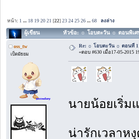
หน้า:
1
...
18
19
20
21
[
22
]
23
24
25
26
...
68
ลงล่าง
ผู้เขียน
หัวข้อ: ☼ โอบตะวัน ☼ ตอนพิเศษ 0
Re: ☼ โอบตะวัน ☼ ตอนที่ 11
oss_tw
«ตอบ #630 เมื่อ17-05-2015 1
เป็ดมัธยม
นายน้อยเริ่มแ
น่ารักเวลาหงุ