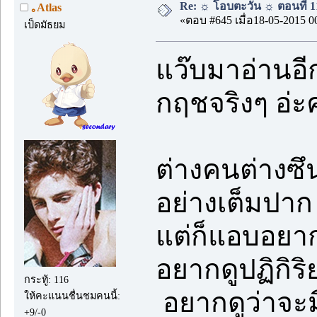
Re: ☼ โอบตะวัน ☼ ตอนที่ 11
｡Atlas
«ตอบ #645 เมื่อ18-05-2015 0
เป็ดมัธยม
แว๊บมาอ่านอี
กฤชจริงๆ อ่ะ
ต่างคนต่างซึ
อย่างเต็มปาก 
แต่ก็แอบอยา
อยากดูปฏิกิร
กระทู้: 116
อยากดูว่าจะ
ให้คะแนนชื่นชมคนนี้:
+9/-0