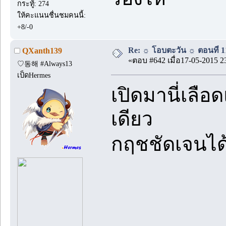
กระทู้: 274
ให้คะแนนชื่นชมคนนี้:
+8/-0
Re: ☼ โอบตะวัน ☼ ตอนที่ 11
QXanth139
«ตอบ #642 เมื่อ17-05-2015 2
♡동해 #Always13
เป็ดHermes
เปิดมานี่เลื
เดียว
กฤชชัดเจนได้