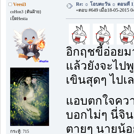
Re: ☼ โอบตะวัน ☼ ตอนที่ 11
Veesi3
«ตอบ #649 เมื่อ18-05-2015 0
coHon3 {ต้นฝ้าย}
เป็ดHestia
อิกฤชขี้อ่อย
แล้วยังจะไปพ
เขินสุดๆ ไปเ
แอบตกใจควา
บอกไม่ๆ นี่จ
ตายๆ นายน้อ
กระทู้: 715