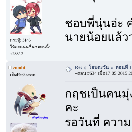
ชอบพี่นุ่นอ่
นายน้อยแล้ว
กระทู้: 3146
ให้คะแนนชื่นชมคนนี้:
+288/-2
Re: ☼ โอบตะวัน ☼ ตอนที่ 11
zombi
«ตอบ #634 เมื่อ17-05-2015 2
เป็ดHephaestus
กฤชเป็นคนมุ่
คะ
รอวันที่ ควา