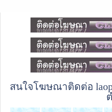
สนใจโฆษณาติดต่อ laoped
ต