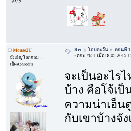
+65/-2
Re: ☼ โอบตะวัน ☼ ตอนที่ 11
Mouse2U
«ตอบ #651 เมื่อ18-05-2015 1
บังเอิญ'โลกกลม'..
เป็ดAphrodite
จะเป็นอะไรไห
บ้าง คือโจ้เป
ความน่าเอ็นด
กับเขาบ้างจัง