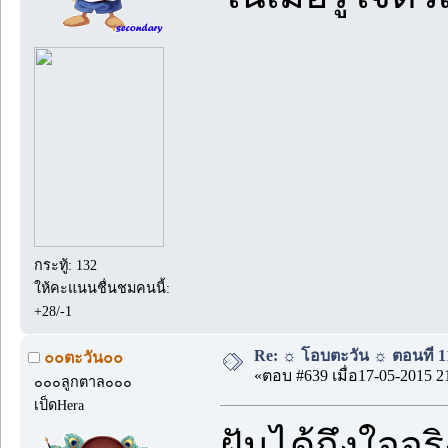
กระทู้: 132
ให้คะแนนชื่นชมคนนี้:
+28/-1
Re: ☼ โอบตะวัน ☼ ตอนที่ 11
๐๐ตะวัน๐๐
«ตอบ #639 เมื่อ17-05-2015 2
๐๐๐ลูกตาล๐๐๐
เป็ดHera
ฝันได้ถึงใจจ