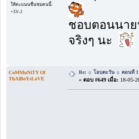
ให้คะแนนชื่นชมคนนี้:
+33/-2
ชอบตอนนายน้อ
จริงๆ นะ
Re: ☼ โอบตะวัน ☼ ตอนที่ 11
CoMMuNiTY Of
ThAiBoYsLoVE
«
ตอบ #649 เมื่อ:
18-05-20