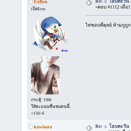
Re: ☼ โอบตะวัน ☼
EoBen
«ตอบ #1112 เมื่อ1
เป็ดEros
ไท่ชอบพี่ตุลย์ ห้ามก
กระทู้: 3306
ให้คะแนนชื่นชมคนนี้:
+150/-6
Re: ☼ โอบตะวัน ☼
kawisara