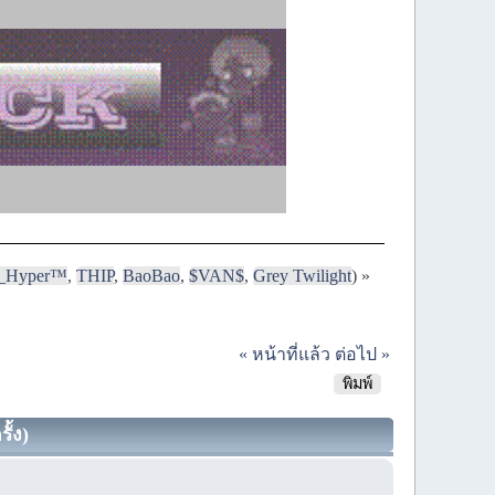
i_Hyper™
,
THIP
,
BaoBao
,
$VAN$
,
Grey Twilight
) »
« หน้าที่แล้ว
ต่อไป »
พิมพ์
ั้ง)