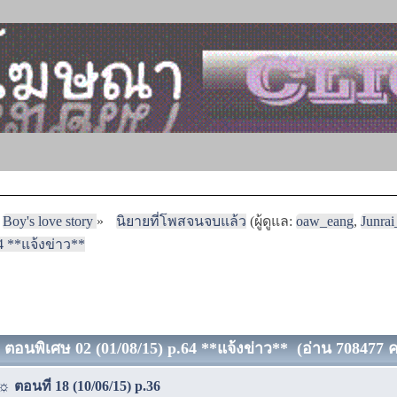
Boy's love story
»
นิยายที่โพสจนจบแล้ว
(ผู้ดูแล:
oaw_eang
,
Junra
4 **แจ้งข่าว**
อนพิเศษ 02 (01/08/15) p.64 **แจ้งข่าว** (อ่าน 708477 คร
 ตอนที่ 18 (10/06/15) p.36