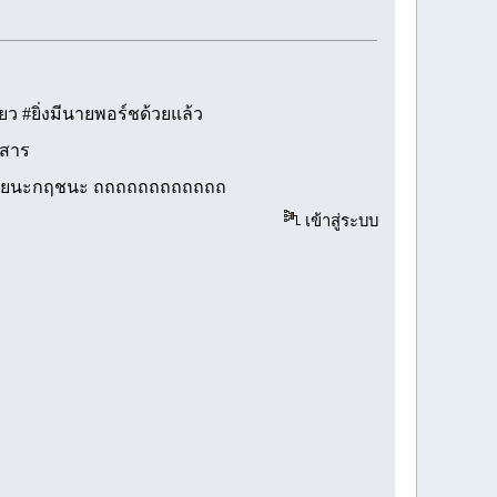
ยว #ยิ่งมีนายพอร์ชด้วยแล้ว
งสาร
ใจนายเลยนะกฤชนะ ถถถถถถถถถถถถ
เข้าสู่ระบบ