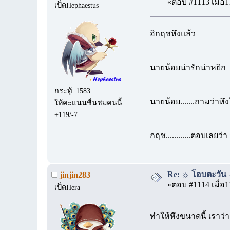
«ตอบ #1113 เมื่อ1
เป็ดHephaestus
อิกฤชหึงแล้ว
นายน้อยน่ารักน่าหยิก
กระทู้: 1583
นายน้อย.......ถามว่าหึ
ให้คะแนนชื่นชมคนนี้:
+119/-7
กฤช............ตอบเลย
Re: ☼ โอบตะวัน ☼
jinjin283
«ตอบ #1114 เมื่อ1
เป็ดHera
ทำให้หึงขนาดนี้ เราว่