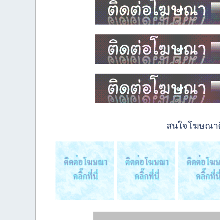
สนใจโฆษณาติด