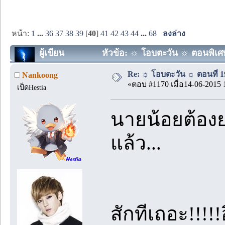
หน้า:
1
...
36
37
38
39
[
40
]
41
42
43
44
...
68
ลงล่าง
ผู้เขียน
หัวข้อ: ☼ โอบตะวัน ☼ ตอนพิเศษ 0
Re: ☼ โอบตะวัน ☼ ตอนที่ 19
Nankoong
«ตอบ #1170 เมื่อ14-06-2015 
เป็ดHestia
นายน้อยต้องย
แล้ว...
สักทีเถอะ!!!