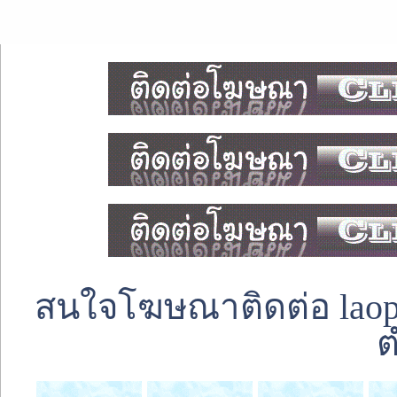
สนใจโฆษณาติดต่อ laoped
ต