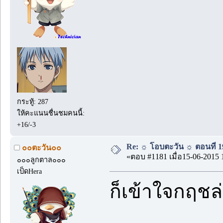
กระทู้: 287
ให้คะแนนชื่นชมคนนี้:
+16/-3
Re: ☼ โอบตะวัน ☼ ตอนที่ 19
๐๐ตะวัน๐๐
«ตอบ #1181 เมื่อ15-06-2015 
๐๐๐ลูกตาล๐๐๐
เป็ดHera
ก็เข้าใจกฤชล่ะ