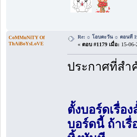
Re: ☼ โอบตะวัน ☼ ตอนที่ 19
CoMMuNiTY Of
ThAiBoYsLoVE
«
ตอบ #1179 เมื่อ:
15-06-
ประกาศที่สำ
ตั้งบอร์ดเรื่อ
บอร์ดนี้ ถ้า