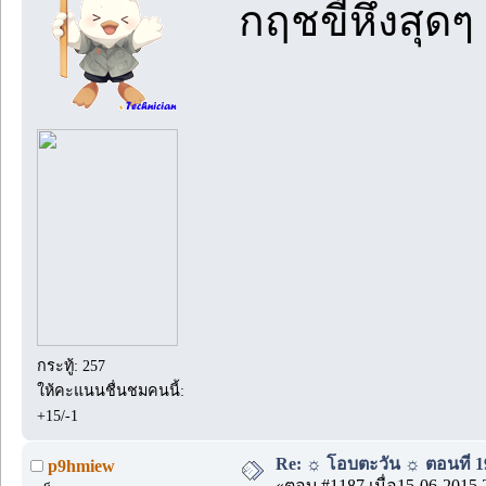
กฤชขี้หึงสุดๆ
กระทู้: 257
ให้คะแนนชื่นชมคนนี้:
+15/-1
Re: ☼ โอบตะวัน ☼ ตอนที่ 19
p9hmiew
«ตอบ #1187 เมื่อ15-06-2015 